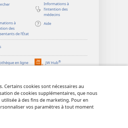
Informations à
ercher
l’intention des
médecins
mations à
Aide
ention des
sentants de l’État
s
®
iothèque en ligne
JW Hub
(ouvre
une
®
ibrary
Watchtower Library
nouvelle
fenêtre)
es. Certains cookies sont nécessaires au
lisation de cookies supplémentaires, que nous
tilisée à des fins de marketing. Pour en
ersonnaliser vos paramètres à tout moment
NTIALITÉ
|
PARAMÈTRES DE CONFIDENTIALITÉ