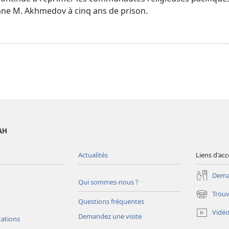
mne M. Akhmedov à cinq ans de prison.
AH
Actualités
Liens d'acc
Deman
Qui sommes-nous ?
Trouv
(ouvre
Questions fréquentes
une
Vidé
Demandez une visite
nouvelle
tations
fenêtre)