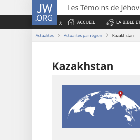
JW.ORG
Les Témoins de Jého
ACCUEIL
LA BIBLE E
Actualités
Actualités par région
Kazakhstan
Kazakhstan