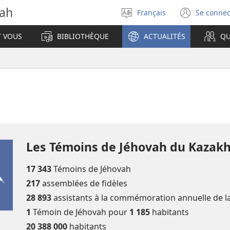
vah
Français
Se connec
Sélectionner
(ouvr
la
une
T VOUS
BIBLIOTHÈQUE
ACTUALITÉS
QU
langue
nouve
fenêt
Les Témoins de Jéhovah du Kazak
17 343
Témoins de Jéhovah
217
assemblées de fidèles
28 893
assistants à la commémoration annuelle de la
1
Témoin de Jéhovah pour
1 185
habitants
20 388 000
habitants