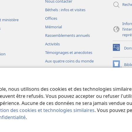
Nous contacter
Rech
Béthels : infos et visites
Offices
t ministère
Infor
Mémorial
s
l’int
repré
Rassemblements annuels
Activités
Don
(ouvre
Témoignages et anecdotes
sion
une
Aux quatre coins du monde
nouvelle
Bibl
(ouvre
fenêtre)
une
JW L
nouvelle
ons théâtrales
fenêtre)
io)
ble, nous utilisons des cookies et des technologies similair
liques théâtrales
euvent être refusés. Vous pouvez accepter ou refuser l'uti
périence. Aucune de ces données ne sera jamais vendue ou u
ation des cookies et technologies similaires
. Vous pouvez p
fidentialité
.
iety of Pennsylvania.
CONDITIONS D’UTILISATION
|
RÈGLES DE CONFIDE