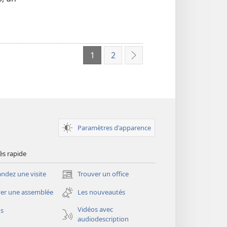
1
2
Suivant
Paramètres d'apparence
ès rapide
dez une visite
Trouver un office
(ouvre
une
er une assemblée
Les nouveautés
nouvelle
fenêtre)
Vidéos avec
os
audiodescription