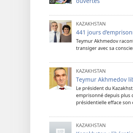
ouvertes
KAZAKHSTAN
441 jours d’empriso
Teymur Akhmedov raconte 
transiger avec sa conscien
KAZAKHSTAN
Teymur Akhmedov libé
Le président du Kazakhst
emprisonné depuis plus d
présidentielle efface son c
KAZAKHSTAN