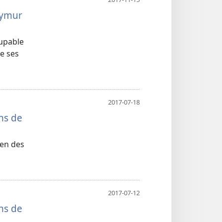
eymur
oupable
e ses
2017-07-18
ns de
ien des
2017-07-12
ns de