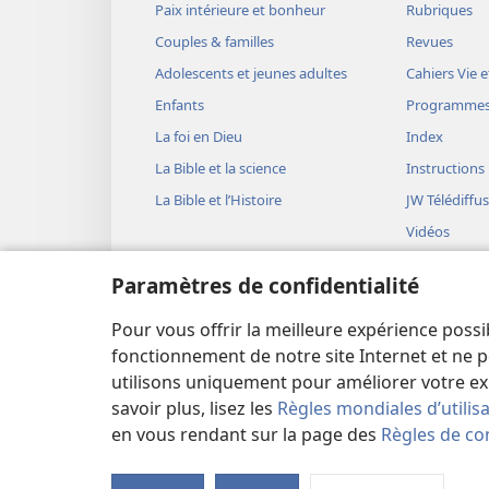
Paix intérieure et bonheur
Rubriques
Couples & familles
Revues
Adolescents et jeunes adultes
Cahiers Vie e
Enfants
Programme
La foi en Dieu
Index
La Bible et la science
Instructions
La Bible et l’Histoire
JW Télédiffu
Vidéos
Musique
Paramètres de confidentialité
Représentati
(version aud
Pour vous offrir la meilleure expérience possi
Lectures bib
fonctionnement de notre site Internet et ne p
utilisons uniquement pour améliorer votre ex
savoir plus, lisez les
Règles mondiales d’utilis
en vous rendant sur la page des
Règles de con
Copyright
© 2026 Watch Tower Bible and Tract Soc