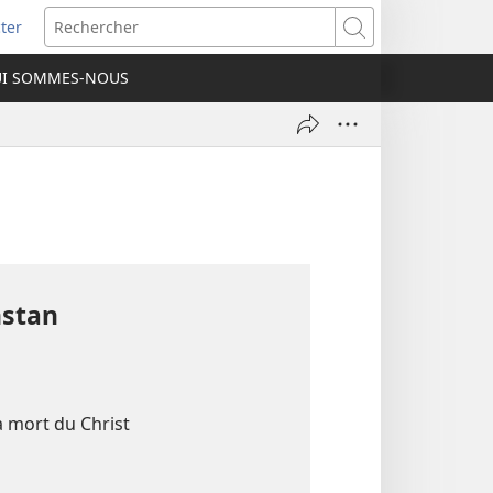
ter
e
Rechercher
I SOMMES-NOUS
lle
re)
hstan
 mort du Christ