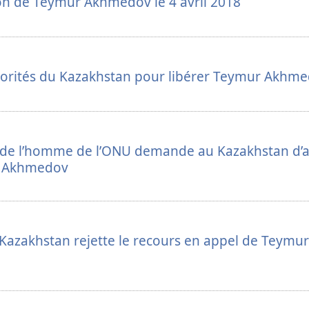
ion de Teymur Akhmedov le 4 avril 2018
torités du Kazakhstan pour libérer Teymur Akhm
s de l’homme de l’ONU demande au Kazakhstan d’a
r Akhmedov
azakhstan rejette le recours en appel de Teymur