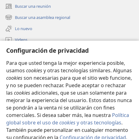
Buscar una reunión
(abre
una
Buscar una asamblea regional
(abre
nueva
una
ventana)
Lo nuevo
nueva
ventana)
Videos
Configuración de privacidad
Buscar
Para que usted tenga la mejor experiencia posible,
Donaciones
(abre
usamos
cookies
y otras tecnologías similares. Algunas
una
cookies
son necesarias para que el sitio web funcione,
nueva
BIBLIOTECA EN LÍNEA Watchtower™
y no se pueden rechazar. Puede aceptar o rechazar
(abre
ventana)
las
cookies
adicionales, que se usan solamente para
una
®
JW Hub
nueva
mejorar la experiencia del usuario. Estos datos nunca
(abre
ventana)
una
se pondrán a la venta ni se utilizarán con fines
nueva
comerciales. Si desea saber más, lea nuestra
Política
ventana)
global sobre el uso de
cookies
y otras tecnologías
.
También puede personalizar en cualquier momento
Copyright
© 2026 Watch Tower Bible and Tract Society of Pennsylvania.
CONDICIONES DE USO
|
POLÍTICA DE PRIVACIDAD
|
su configuración en la
Configuración de privacidad
.