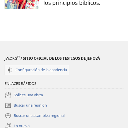
los principios bíblicos.
®
JW.ORG
/ SITIO OFICIAL DE LOS TESTIGOS DE JEHOVÁ
Configuración de la apariencia
ENLACES RÁPIDOS
Solicite una visita
Buscar una reunión
(abre
una
Buscar una asamblea regional
(abre
nueva
una
ventana)
Lo nuevo