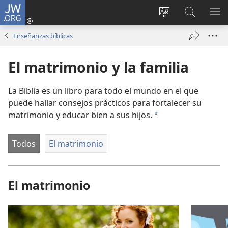
JW.ORG
Iniciar
sesión
Cambiar
Búsqueda
MO
(abre
idioma
en
ME
Enseñanzas bíblicas
una
del sitio
jw.org
nueva
El matrimonio y la familia
ventana)
La Biblia es un libro para todo el mundo en el que
puede hallar consejos prácticos para fortalecer su
matrimonio y educar bien a sus hijos.
a
Todos
El matrimonio
El matrimonio