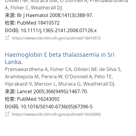
开
Olivieri NF, Muraca GM, O'Donnell A, Premawardhena
新
A, Fisher C, Weatherall DJ.
窗
来源
‎: Br J Haematol 2008;141(3):388-97.
口
检索
‎: PubMed 18410572
DOI码
‎: 10.1111/j.1365-2141.2008.07126.x
（打
https://www.ncbi.nlm.nih.gov/pubmed/18410572
开
新
Haemoglobin E beta thalassaemia in Sri
窗
口）
Lanka.
（打
开
Premawardhena A, Fisher CA, Olivieri NF, de Silva S,
新
Arambepola M, Perera W, O'Donnell A, Peto TE,
窗
Viprakasit V, Merson L, Muraca G, Weatherall DJ.
口）
来源
‎: Lancet 2005;366(9495):1467-70.
检索
‎: PubMed 16243092
DOI码
‎: 10.1016/S0140-6736(05)67396-5
（打
https://www.ncbi.nlm.nih.gov/pubmed/16243092
开
新
窗
口）