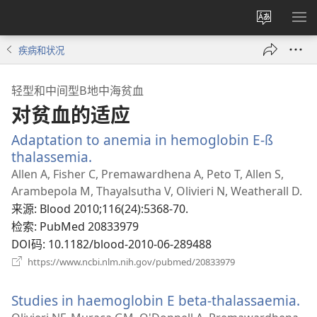
更
显
改
示
疾病和状况
网
菜
站
单
轻型和中间型Β地中海贫血
语
对贫血的适应
言
Adaptation to anemia in hemoglobin E-ß
thalassemia.
（打
开
Allen A, Fisher C, Premawardhena A, Peto T, Allen S,
新
Arambepola M, Thayalsutha V, Olivieri N, Weatherall D.
窗
来源
‎: Blood 2010;116(24):5368-70.
口）
检索
‎: PubMed 20833979
DOI码
‎: 10.1182/blood-2010-06-289488
（打
https://www.ncbi.nlm.nih.gov/pubmed/20833979
开
新
Studies in haemoglobin E beta-thalassaemia.
（
窗
口）