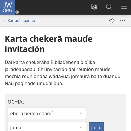
JW.ORG
Eɗaa
wãyu
Cambiar
JW.ORG
MO
(abre
idioma
Jurudai
ME
Kartarã duanuu
una
del sitio
nueva
Karta chekerã mauɗe
ventana)
invitación
Dai karta chekerãba Bibliaɗebena ɓiɗĩika
jaradeabadau. Chi invitación dai reunión mauɗe
mechia reunionɗaa wãɗayua, jomaurã baita duanuu.
Nau paginaɗe unuɗai ɓua.
OCHIAI
Aɓa
jʉrʉs
Aɓa