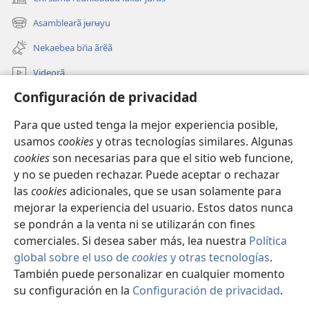
(abre
una
Asamblearã jʉrʉyu
(abre
nueva
una
ventana)
Nekaebea biʼia ãrẽã
nueva
ventana)
Videorã
Configuración de privacidad
Jurudai
Para que usted tenga la mejor experiencia posible,
Bichia deakʉ̃riaɓuu
(abre
usamos
cookies
y otras tecnologías similares. Algunas
una
cookies
son necesarias para que el sitio web funcione,
nueva
Watchtower KARTARÃ INTERNEƊE DUANUU
y no se pueden rechazar. Puede aceptar o rechazar
(abre
ventana)
una
las
cookies
adicionales, que se usan solamente para
®
JW Hub
nueva
mejorar la experiencia del usuario. Estos datos nunca
(abre
ventana)
una
se pondrán a la venta ni se utilizarán con fines
nueva
comerciales. Si desea saber más, lea nuestra
Política
ventana)
global sobre el uso de
cookies
y otras tecnologías
.
Copyright
© 2026 Watch Tower Bible and Tract Society of Pennsylvania.
También puede personalizar en cualquier momento
CONDICIONES DE USO
|
POLÍTICA DE PRIVACIDAD
|
su configuración en la
Configuración de privacidad
.
CONFIGURACIÓN DE PRIVACIDAD