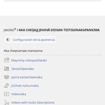
¿kunjamsa
¿kunjamsa
Bibliajj
Bibliajj
yanaptʼaspa?
yanaptʼaspa?
®
JW.ORG
/ AKA CHEQAJJ JEHOVÁ DIOSAN TESTIGONAKAPANKIWA
Configuración de la apariencia
Aka cheqnamaw mantasma
Maynimp visitayasiñataki
Tantachäwinaka
(opens
new
Jachʼa tantachäwinaka
(opens
window)
new
Jichhak misturinaka
window)
Videonaka
Videos with Audio Descriptions