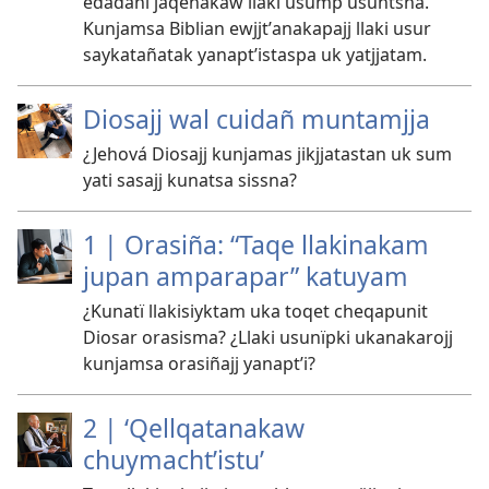
edadani jaqenakaw llaki usump usuntsna.
Kunjamsa Biblian ewjjtʼanakapajj llaki usur
saykatañatak yanaptʼistaspa uk yatjjatam.
Diosajj wal cuidañ muntamjja
¿Jehová Diosajj kunjamas jikjjatastan uk sum
yati sasajj kunatsa sissna?
1 | Orasiña: “Taqe llakinakam
jupan amparapar” katuyam
¿Kunatï llakisiyktam uka toqet cheqapunit
Diosar orasisma? ¿Llaki usunïpki ukanakarojj
kunjamsa orasiñajj yanaptʼi?
2 | ‘Qellqatanakaw
chuymachtʼistu’