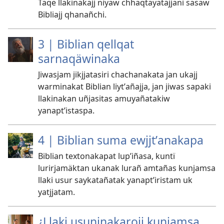
Taqe llakinakajj niyaw chhaqtayatäjjani sasaw
Bibliajj qhanañchi.
3 | Biblian qellqat
sarnaqäwinaka
Jiwasjam jikjjatasiri chachanakata jan ukajj
warminakat Biblian liytʼañajja, jan jiwas sapaki
llakinakan uñjasitas amuyañatakiw
yanaptʼistaspa.
4 | Biblian suma ewjjtʼanakapa
Biblian textonakapat lupʼiñasa, kuntï
lurirjamäktan ukanak lurañ amtañas kunjamsa
llaki usur saykatañatak yanaptʼiristam uk
yatjjatam.
¿Llaki usuninakarojj kunjamsa