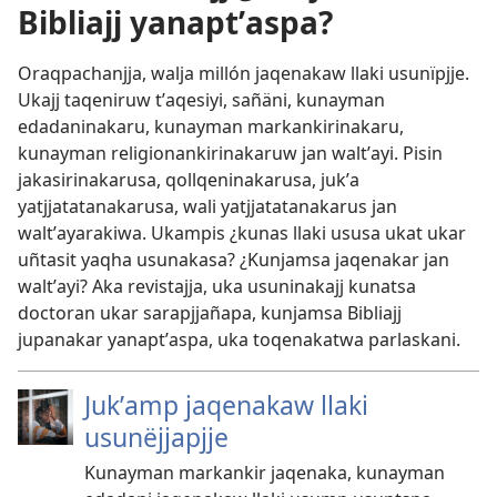
Bibliajj yanaptʼaspa?
Oraqpachanjja, walja millón jaqenakaw llaki usunïpjje.
Ukajj taqeniruw tʼaqesiyi, sañäni, kunayman
edadaninakaru, kunayman markankirinakaru,
kunayman religionankirinakaruw jan waltʼayi. Pisin
jakasirinakarusa, qollqeninakarusa, jukʼa
yatjjatatanakarusa, wali yatjjatatanakarus jan
waltʼayarakiwa. Ukampis ¿kunas llaki ususa ukat ukar
uñtasit yaqha usunakasa? ¿Kunjamsa jaqenakar jan
waltʼayi? Aka revistajja, uka usuninakajj kunatsa
doctoran ukar sarapjjañapa, kunjamsa Bibliajj
jupanakar yanaptʼaspa, uka toqenakatwa parlaskani.
Jukʼamp jaqenakaw llaki
usunëjjapjje
Kunayman markankir jaqenaka, kunayman