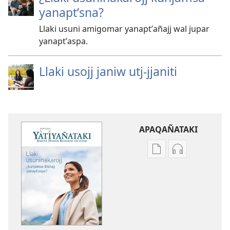
yanaptʼsna?
Llaki usuni amigomar yanaptʼañajj wal jupar
yanaptʼaspa.
Llaki usojj janiw utj-jjaniti
APAQAÑATAKI
Aka
Aka
archivonakanwa
archivonaka
qellqatanak
grabacionan
apaqasma
apaqasma
YATIYAÑATAKI
YATIYAÑATAK
Llaki
Llaki
usuninakarojj
usuninakaroj