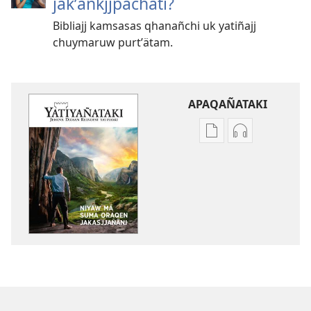
jakʼankjjpachati?
Bibliajj kamsasas qhanañchi uk yatiñajj
chuymaruw purtʼätam.
APAQAÑATAKI
Aka
Aka
archivonakanwa
archivonaka
qellqatanak
grabacionan
apaqasma
apaqasma
YATIYAÑATAKI
YATIYAÑATAK
Niyaw
Niyaw
mä
mä
suma
suma
oraqen
oraqen
jakasjjañäni
jakasjjañäni