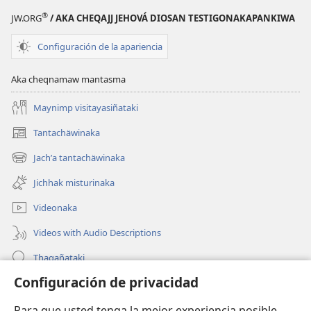
®
JW.ORG
/ AKA CHEQAJJ JEHOVÁ DIOSAN TESTIGONAKAPANKIWA
Configuración de la apariencia
Aka cheqnamaw mantasma
Maynimp visitayasiñataki
Tantachäwinaka
(opens
new
Jachʼa tantachäwinaka
(opens
window)
new
Jichhak misturinaka
window)
Videonaka
Videos with Audio Descriptions
Thaqañataki
Configuración de privacidad
Oraqpachat yatiyäwinaka
Para que usted tenga la mejor experiencia posible,