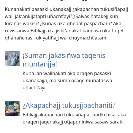
Kunanakatï pasaski ukanakajj ¿akapachan tukusiñapajj
wali jakʼankjjatapti uñachtʼayi? ¿Salvasiñatakejj kun
lurañas wakisi? ¿Kunas uka qhepat paspachäni? Aka
revistanwa Bibliajj uka jisktʼanakat kamsisa uka toqet
qhanañchasi, uk yatiñajj wal chuymachtʼätam.
¡Suman jakasiñwa taqenis
muntanjja!
Kuna jan walinakatï aka oraqen pasaski
ukanakajja, mä suma oraqe munataswa
uñachtʼayi.
¿Akapachajj tukusjjpachäniti?
Bibliajj akapachan tukusiñapat parlkchisa, aka
oraqen jaqenakajj utjapuniniwa sasaw saraki.