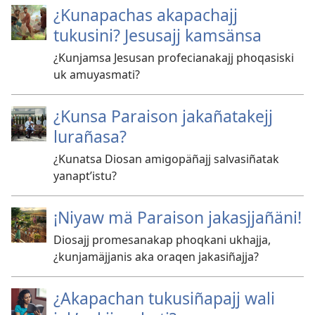
¿Kunapachas akapachajj
tukusini? Jesusajj kamsänsa
¿Kunjamsa Jesusan profecianakajj phoqasiski
uk amuyasmati?
¿Kunsa Paraison jakañatakejj
lurañasa?
¿Kunatsa Diosan amigopäñajj salvasiñatak
yanaptʼistu?
¡Niyaw mä Paraison jakasjjañäni!
Diosajj promesanakap phoqkani ukhajja,
¿kunjamäjjanis aka oraqen jakasiñajja?
¿Akapachan tukusiñapajj wali