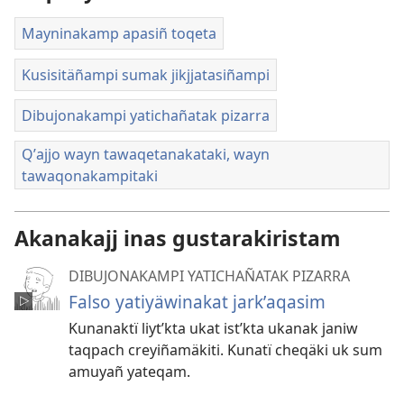
Mayninakamp apasiñ toqeta
Kusisitäñampi sumak jikjjatasiñampi
Dibujonakampi yatichañatak pizarra
Qʼajjo wayn tawaqetanakataki, wayn
tawaqonakampitaki
Akanakajj inas gustarakiristam
DIBUJONAKAMPI YATICHAÑATAK PIZARRA
Falso yatiyäwinakat jarkʼaqasim
Kunanaktï liytʼkta ukat istʼkta ukanak janiw
taqpach creyiñamäkiti. Kunatï cheqäki uk sum
amuyañ yateqam.