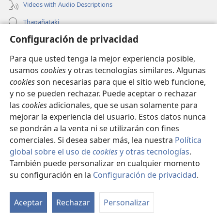
Videos with Audio Descriptions
Thaqañataki
Configuración de privacidad
Oraqpachat yatiyäwinaka
Para que usted tenga la mejor experiencia posible,
Donacionanaka
(opens
usamos
cookies
y otras tecnologías similares. Algunas
new
cookies
son necesarias para que el sitio web funcione,
window)
INTERNETANKIR BIBLIOTECA
y no se pueden rechazar. Puede aceptar o rechazar
(opens
las
cookies
adicionales, que se usan solamente para
new
®
JW Hub
window)
mejorar la experiencia del usuario. Estos datos nunca
(opens
new
se pondrán a la venta ni se utilizarán con fines
window)
comerciales. Si desea saber más, lea nuestra
Política
global sobre el uso de
cookies
y otras tecnologías
.
Copyright
© 2026 Watch Tower Bible and Tract Society of Pennsylvania.
También puede personalizar en cualquier momento
CONDICIONES DE USO
|
POLÍTICA DE PRIVACIDAD
|
su configuración en la
Configuración de privacidad
.
CONFIGURACIÓN DE PRIVACIDAD
Aceptar
Rechazar
Personalizar