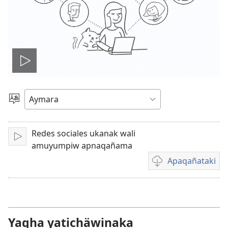
Play
video
Mä
aru
ajlliñataki
Redes sociales ukanak wali
Play
amuyumpiw apnaqañama
Apaqañataki
Video
download
options
Yaqha yatichäwinaka