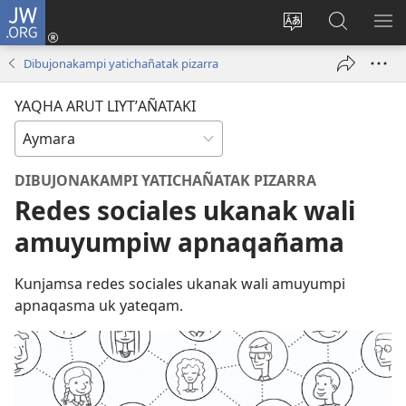
JW.ORG
Cuentamar
mantañataki
Change
JW.ORG:
KU
(opens
site
Thaqañat
UTJ
Dibujonakampi yatichañatak pizarra
new
language
UK
window)
UÑ
YAQHA ARUT LIYTʼAÑATAKI
DIBUJONAKAMPI YATICHAÑATAK PIZARRA
Redes sociales ukanak wali
amuyumpiw apnaqañama
Kunjamsa redes sociales ukanak wali amuyumpi
apnaqasma uk yateqam.