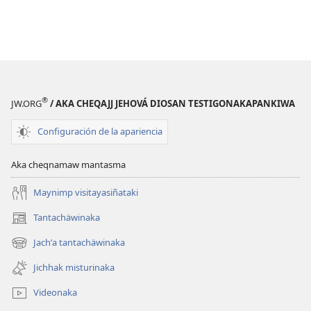
®
JW.ORG
/ AKA CHEQAJJ JEHOVÁ DIOSAN TESTIGONAKAPANKIWA
Configuración de la apariencia
Aka cheqnamaw mantasma
Maynimp visitayasiñataki
Tantachäwinaka
(opens
new
Jachʼa tantachäwinaka
(opens
window)
new
Jichhak misturinaka
window)
Videonaka