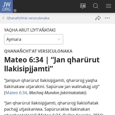
JW.ORG
Cuentamar
mantañataki
Change
JW.ORG:
KU
(opens
site
Thaqañat
UTJ
Qhanañchtʼat versiculonaka
new
language
UK
window)
UÑ
YAQHA ARUT LIYTʼAÑATAKI
QHANAÑCHTʼAT VERSICULONAKA
Mateo 6:34 | “Jan qharürut
llakisipjjamti”
“Janipun qharürut llakisipjjamti, qharürojj yaqha
llakinakaw utjarakini. Sapüruw jan walinakajj utji”
(
Mateo 6:34
,
Machaq Mundon Jakirinakataki).
“Jan qharürut llakisipjjamti, qharürojj llakisiñatak
pachajj utjaskaniwa. Sapürurakiw llakinakan