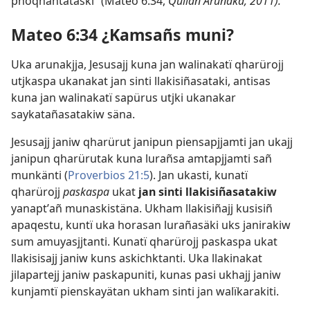
phoqhantatäski” (Mateo 6:34,
Qullan Arunaka, 2011).
Mateo 6:34 ¿Kamsañs muni?
Uka arunakjja, Jesusajj kuna jan walinakatï qharürojj
utjkaspa ukanakat jan sinti llakisiñasataki, antisas
kuna jan walinakatï sapürus utjki ukanakar
saykatañasatakiw säna.
Jesusajj janiw qharürut janipun piensapjjamti jan ukajj
janipun qharürutak kuna lurañsa amtapjjamti sañ
munkänti (
Proverbios 21:5
). Jan ukasti, kunatï
qharürojj
paskaspa
ukat
jan sinti llakisiñasatakiw
yanaptʼañ munaskistäna. Ukham llakisiñajj kusisiñ
apaqestu, kuntï uka horasan lurañasäki uks janirakiw
sum amuyasjjtanti. Kunatï qharürojj paskaspa ukat
llakisisajj janiw kuns askichktanti. Uka llakinakat
jilapartejj janiw paskapuniti, kunas pasi ukhajj janiw
kunjamtï pienskayätan ukham sinti jan walïkarakiti.