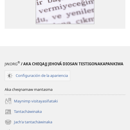
®
JW.ORG
/ AKA CHEQAJJ JEHOVÁ DIOSAN TESTIGONAKAPANKIWA
Configuración de la apariencia
Aka cheqnamaw mantasma
Maynimp visitayasiñataki
Tantachäwinaka
(opens
new
Jachʼa tantachäwinaka
(opens
window)