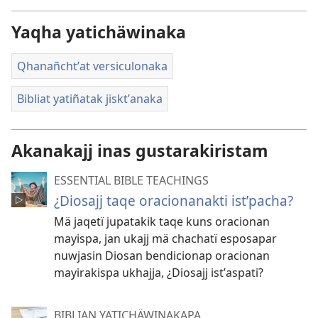
Yaqha yatichäwinaka
Qhanañchtʼat versiculonaka
Bibliat yatiñatak jisktʼanaka
Akanakajj inas gustarakiristam
ESSENTIAL BIBLE TEACHINGS
¿Diosajj taqe oracionanakti istʼpacha?
Mä jaqetï jupatakik taqe kuns oracionan
mayispa, jan ukajj mä chachatï esposapar
nuwjasin Diosan bendicionap oracionan
mayirakispa ukhajja, ¿Diosajj istʼaspati?
BIBLIAN YATICHÄWINAKAPA