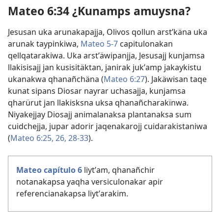
Mateo 6:34 ¿Kunamps amuysna?
Jesusan uka arunakapajja, Olivos qollun arstʼkäna uka
arunak taypinkiwa,
Mateo 5-7
capitulonakan
qellqatarakiwa. Uka arstʼäwipanjja, Jesusajj kunjamsa
llakisisajj jan kusisitäktan, janirak jukʼamp jakaykistu
ukanakwa qhanañchäna (
Mateo 6:27
). Jakäwisan taqe
kunat sipans Diosar nayrar uchasajja, kunjamsa
qharürut jan llakisksna uksa qhanañcharakïnwa.
Niyakejjay Diosajj animalanaksa plantanaksa sum
cuidchejja, jupar adorir jaqenakarojj cuidarakistaniwa
(
Mateo 6:25, 26,
28-33
).
Mateo capítulo 6
liytʼam, qhanañchir
notanakapsa yaqha versiculonakar apir
referencianakapsa liytʼarakim.