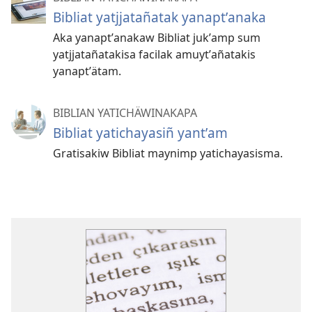
Bibliat yatjjatañatak yanaptʼanaka
Aka yanaptʼanakaw Bibliat jukʼamp sum
yatjjatañatakisa facilak amuytʼañatakis
yanaptʼätam.
BIBLIAN YATICHÄWINAKAPA
Bibliat yatichayasiñ yantʼam
Gratisakiw Bibliat maynimp yatichayasisma.