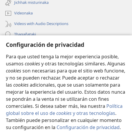
new
Jichhak misturinaka
window)
Videonaka
Videos with Audio Descriptions
Thaqañataki
Configuración de privacidad
Oraqpachat yatiyäwinaka
Para que usted tenga la mejor experiencia posible,
Donacionanaka
(opens
usamos
cookies
y otras tecnologías similares. Algunas
new
cookies
son necesarias para que el sitio web funcione,
window)
INTERNETANKIR BIBLIOTECA
y no se pueden rechazar. Puede aceptar o rechazar
(opens
las
cookies
adicionales, que se usan solamente para
new
®
JW Hub
window)
mejorar la experiencia del usuario. Estos datos nunca
(opens
new
se pondrán a la venta ni se utilizarán con fines
window)
comerciales. Si desea saber más, lea nuestra
Política
global sobre el uso de
cookies
y otras tecnologías
.
También puede personalizar en cualquier momento
Copyright
© 2026 Watch Tower Bible and Tract Society of Pennsylvania.
CONDICIONES DE USO
|
POLÍTICA DE PRIVACIDAD
|
su configuración en la
Configuración de privacidad
.
CONFIGURACIÓN DE PRIVACIDAD