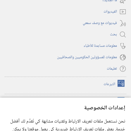
ما الجديد؟‏
جديدة)
الفيديوات
فيديوات مع وصف سمعي
بحث
معلومات مساعِدة للأطباء
معلومات للمسؤولين الحكوميين والصحافيين
تعليمات
التبرعات
(يفتح
نافذة
جديدة)
مكتبة برج المراقبة الالكترونية
™
(يفتح
إعدادات الخصوصية
نافذة
JW Hub
جديدة)
(يفتح
نحن نستعمل ملفات تعريف الارتباط وتقنيات مشابهة كي نُقدِّم لك أفضل
نافذة
®
خدمة. بعض ملفات تعريف الارتباط ضرورية كي يعمل موقعنا ولا يمكن
تطبيق
JW Library