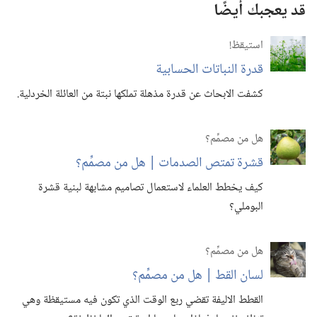
قد يعجبك أيضًا
استيقظ‏!‏
قدرة النباتات الحسابية
كشفت الابحاث عن قدرة مذهلة تملكها نبتة من العائلة الخردلية.‏
هل من مصمِّم؟‏
قشرة تمتص الصدمات | هل من مصمِّم؟‏
كيف يخطط العلماء لاستعمال تصاميم مشابهة لبنية قشرة
البوملي؟‏
هل من مصمِّم؟‏
لسان القط | هل من مصمِّم؟‏
القطط الاليفة تقضي ربع الوقت الذي تكون فيه مستيقظة وهي