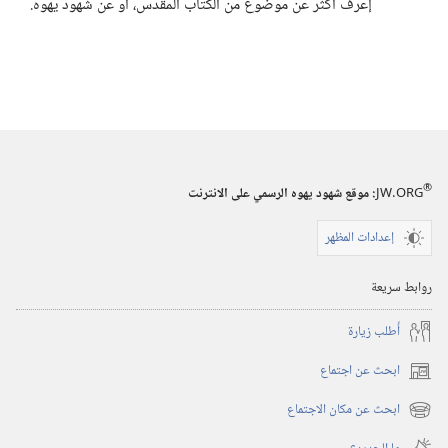
إعرف أكثر عن موضوع من الكتاب المقدس،‏ أو عن شهود يهوه.‏
®
JW.ORG
:‏ موقع شهود يهوه الرسمي على الانترنت
إعدادات المظهر
روابط سريعة
أُطلب زيارة
ابحث عن اجتماع
(يفتح
نافذة
ابحث عن مكان الاجتماع
(يفتح
جديدة)
نافذة