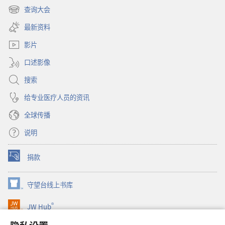
开
查询大会
（打
新
开
窗
最新资料
新
口）
窗
影片
口）
口述影像
搜索
给专业医疗人员的资讯
全球传播
说明
捐款
（打
开
新
守望台线上书库
（打
窗
开
口）
®
JW Hub
新
（打
窗
开