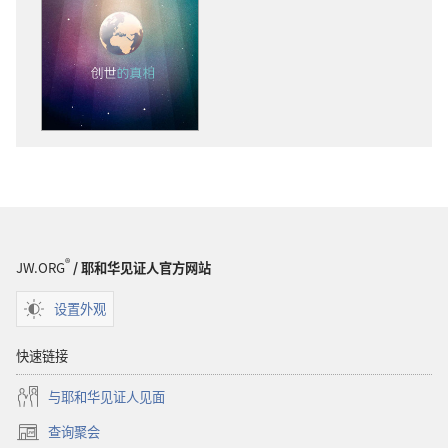
子
出
版
物
下
载
选
项
警
醒！
创
®
JW.ORG
/ 耶和华见证人官方网站
世
的
设置外观
真
相
快速链接
与耶和华见证人见面
查询聚会
（打