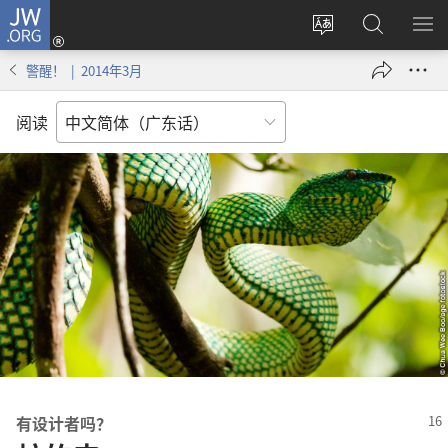
JW.ORG
登
录
更
搜
显
（打
改
索
示
警醒！ | 2014年3月
开
网
JW.ORG
菜
新
站
单
阅读
窗
语
口）
言
有设计者吗？