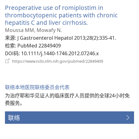
新
Preoperative use of romiplostim in
窗
口）
thrombocytopenic patients with chronic
hepatitis C and liver cirrhosis.
（打
开
Moussa MM, Mowafy N.
新
来源
‎: J Gastroenterol Hepatol 2013;28(2):335-41.
窗
检索
‎: PubMed 22849409
口）
DOI码
‎: 10.1111/j.1440-1746.2012.07246.x
（打
https://www.ncbi.nlm.nih.gov/pubmed/22849409
开
新
窗
口）
联络本地医院联络委员会代表
为治疗耶和华见证人的临床医疗人员提供的全球24小时免
费服务。
联络