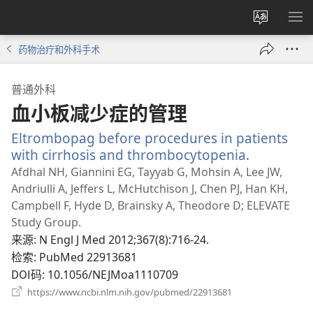
更
显
改
示
药物治疗和外科手术
网
菜
站
单
普通外科
语
血小板减少症的管理
言
Eltrombopag before procedures in patients
with cirrhosis and thrombocytopenia.
（打
开
Afdhal NH, Giannini EG, Tayyab G, Mohsin A, Lee JW,
新
Andriulli A, Jeffers L, McHutchison J, Chen PJ, Han KH,
窗
Campbell F, Hyde D, Brainsky A, Theodore D; ELEVATE
口）
Study Group.
来源
‎: N Engl J Med 2012;367(8):716-24.
检索
‎: PubMed 22913681
DOI码
‎: 10.1056/NEJMoa1110709
（打
https://www.ncbi.nlm.nih.gov/pubmed/22913681
开