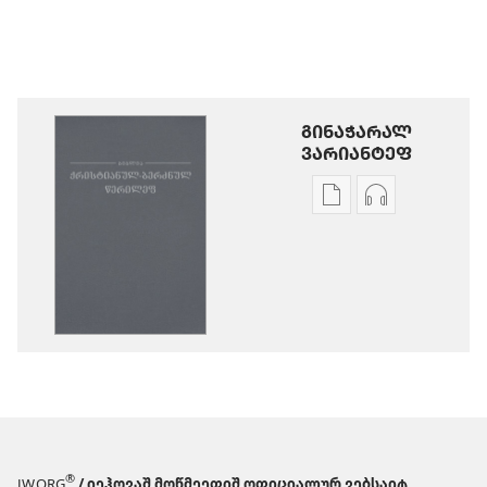
ᲒᲘᲜᲐᲭᲐᲠᲐᲚ
ᲕᲐᲠᲘᲐᲜᲢᲔᲤ
ხვალე
აუდიოჩანა
პუბლიკაციეფიშ
გინოჭარუაშ
გინოჭარუა
პარამეტრე
წმინდა
წმინდა
წერილეფიშ
წერილეფიშ
ახალ
ახალ
ქიანაშ
ქიანაშ
თარგმან
თარგმან
(2013
(2013
წანაშ
წანაშ
ვერსია)
ვერსია)
®
JW.ORG
/ იეჰოვაშ მოწმეეფიშ ოფიციალურ ვებსაიტ