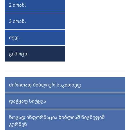
2 იოან.
2
იოანე
3 იოან.
3
იოანე
იუდ.
იუდა
გიმოცხ.
გიმოცხადება
ძირითად ბიბლიურ საკითხეფ
დაჭყაფ სიტყვა
ზოგად ინფორმაცია ბიბლიაშ წიგნეფიშ
გურშენ