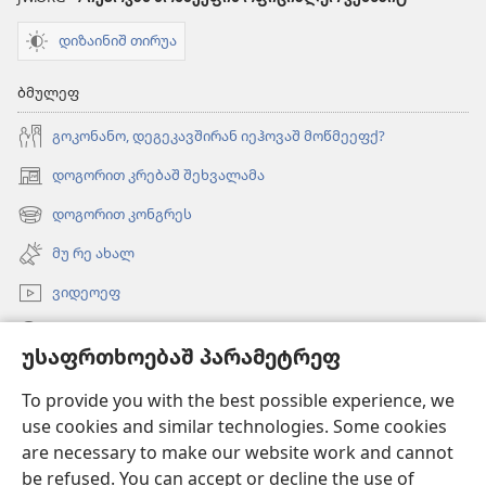
დიზაინიშ თირუა
ბმულეფ
გოკონანო, დეგეკავშირან იეჰოვაშ მოწმეეფქ?
დოგორით კრებაშ შეხვალამა
(ახალ
ფანჯარაშ
დოგორით კონგრეს
(ახალ
გონწყუმა)
ფანჯარაშ
მუ რე ახალ
გონწყუმა)
ვიდეოეფ
გორუა
უსაფრთხოებაშ პარამეტრეფ
შესაწირავეფ
(ახალ
To provide you with the best possible experience, we
ფანჯარაშ
use cookies and similar technologies. Some cookies
გონწყუმა)
გინაჯინალ კოშკიშ ᲝᲜᲚᲐᲘᲜᲑᲘᲑᲚᲘᲝᲗᲔᲙᲐ
are necessary to make our website work and cannot
(ახალ
be refused. You can accept or decline the use of
ფანჯარაშ