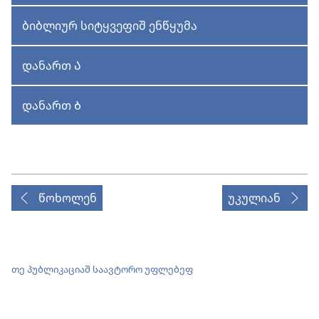
ბიბლიურ სიტყვეფიშ ენწყუმა
დანართ Ა
დანართ Ბ
წოხოლენ
უკულიან
თე პუბლიკაციაშ საავტორო უფლებეფ