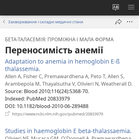
Змінити
ПО
мову
М
Захворювання і складні медичні стани
сайту
БЕТА-ТАЛАСЕМІЯ: ПРОМІЖНА І МАЛА ФОРМА
Переносимість анемії
Adaptation to anemia in hemoglobin E-ß
thalassemia.
(відкривається
у
Allen A, Fisher C, Premawardhena A, Peto T, Allen S,
новому
Arambepola M, Thayalsutha V, Olivieri N, Weatherall D.
вікні)
Source
‎: Blood 2010;116(24):5368-70.
Indexed
‎: PubMed 20833979
DOI
‎: 10.1182/blood-2010-06-289488
(відкривається
https://www.ncbi.nlm.nih.gov/pubmed/20833979
у
новому
Studies in haemoglobin E beta-thalassaemia.
(в
вікні)
у
Olivieri NF, Muraca GM, O'Donnell A, Premawardhena