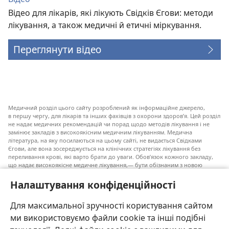
Відео для лікарів, які лікують Свідків Єгови: методи
лікування, а також медичні й етичні міркування.
Переглянути відео
Медичний розділ цього сайту розроблений як інформаційне джерело,
в першу чергу, для лікарів та інших фахівців з охорони здоров’я. Цей розділ
не надає медичних рекомендацій чи порад щодо методів лікування і не
замінює закладів з високоякісним медичним лікуванням. Медична
література, на яку посилаються на цьому сайті, не видається Свідками
Єгови, але вона зосереджується на клінічних стратегіях лікування без
переливання крові, які варто брати до уваги. Обов’язок кожного закладу,
що надає високоякісне медичне лікування,— бути обізнаним з новою
інформацією, обговорювати можливі варіанти лікування і допомагати
пацієнту приймати власні рішення згідно з його медичним станом,
Налаштування конфіденційності
побажаннями, цінностями та віруваннями. Не всі медичні стратегії, згадані
у наведеному списку, є прийнятними і необхідними для кожного пацієнта.
Для максимальної зручності користування сайтом
До пацієнтів: завжди шукайте порад вашого лікаря або іншого фахівця
ми використовуємо файли cookie та інші подібні
з охорони здоров’я щодо медичних станів та лікування. Проконсультуйтеся
з лікарем, якщо відчуваєте, що ви хворі.