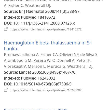
но
A, Fisher C, Weatherall DJ.
ві
Source
‎: Br J Haematol 2008;141(3):388-97.
Indexed
‎: PubMed 18410572
DOI
‎: 10.1111/j.1365-2141.2008.07126.x
(відкривається
https://www.ncbi.nlm.nih.gov/pubmed/18410572
у
новому
Haemoglobin E beta thalassaemia in Sri
вікні)
Lanka.
(відкривається
у
Premawardhena A, Fisher CA, Olivieri NF, de Silva S,
новому
Arambepola M, Perera W, O'Donnell A, Peto TE,
вікні)
Viprakasit V, Merson L, Muraca G, Weatherall DJ.
Source
‎: Lancet 2005;366(9495):1467-70.
Indexed
‎: PubMed 16243092
DOI
‎: 10.1016/S0140-6736(05)67396-5
(відкривається
https://www.ncbi.nlm.nih.gov/pubmed/16243092
у
новому
вікні)