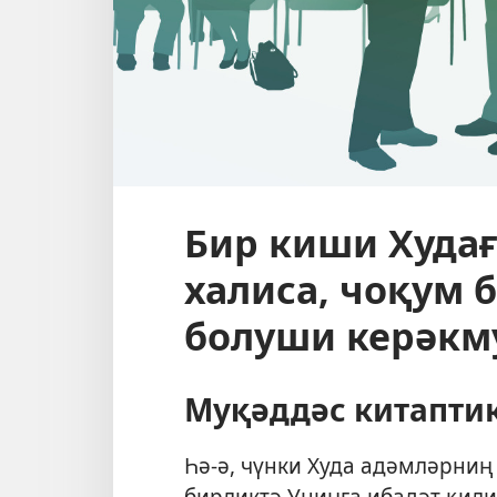
Бир киши Худа
халиса, чоқум б
болуши керәкм
Муқәддәс китапти
Һә-ә, чүнки Худа адәмләрниң
бирликтә Униңға ибадәт қил