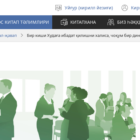
Уйғур (кирилл йезиғи)
Ки
Тил
(o
таллаш
ne
С КИТАП ТӘЛИМЛИРИ
КИТАПХАНА
БИЗ ҺӘҚ
wi
ал-җавап
Бир киши Худаға ибадәт қилишни халиса, чоқум бир дин