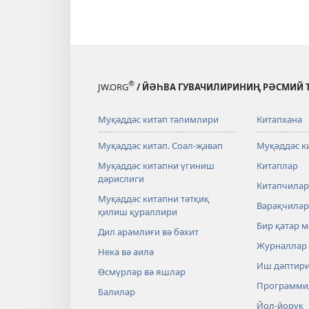
®
JW.ORG
/ ЙӘҺВА ГУВАЧИЛИРИНИҢ РӘСМИЙ 
Муқәддәс китап тәлимлири
Китапхана
Муқәддәс китап. Соал-җавап
Муқәддәс к
Муқәддәс китапни үгиниш
Китаплар
дәрислиги
Китапчилар
Муқәддәс китапни тәтқиқ
Варақчилар
қилиш қураллири
Бир қатар 
Дил арамлиғи вә бәхит
Журналлар
Нека вә аилә
Иш дәптир
Өсмүрләр вә яшлар
Программи
Балилар
Йол-йоруқ