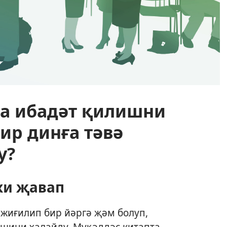
ға ибадәт қилишни
ир динға тәвә
у?
ки җавап
 жиғилип бир йәргә җәм болуп,
ишини халайду. Муқәддәс китапта