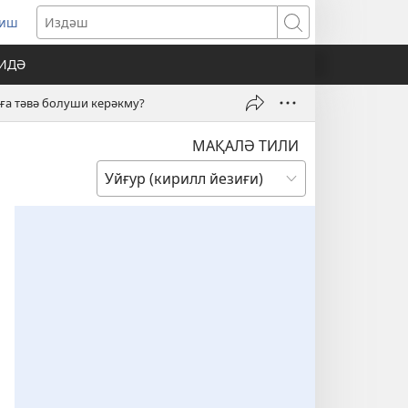
риш
pens
Издәш
w
ҚИДӘ
ndow)
ға тәвә болуши керәкму?
МАҚАЛӘ ТИЛИ