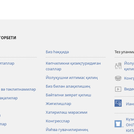
ТОРБЕТИ
Биз һәққидә
Тез уланм
итаплар
Көпчиликни қизиқтуридиған
Йолу
соаллар
қили
Йолуқушни илтимас қилиң
Конг
(opens
Биз билән алақилишиң
new
Виде
 вә тәклипнамиләр
window)
Бәйтәлни зиярәт қилиш
мақалиләр
Жиғилишлар
Иан
(opens
Хатириләш мәрасими
new
и
window)
Күз
Конгресслар
лар
ОН
(opens
Йәһва гувачилириниң
КИТ
new