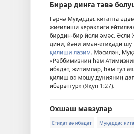
Бирәр динға тәвә болу
Гәрчә Муқәддәс китапта адә
жиғилиши керәклиги ейтилған
бирдин-бир йоли әмәс. Әсли
дини, йәни иман-етиқади шу
қилиши лазим
. Мәсилән, Муқ
«Рәббимизниң һәм Атимизниң
ибадәт, житимлар, һәм тул а
қилиш вә мошу дунияниң дағ
ибарәттур» (
Яқуп 1:27
).
Охшаш мавзулар
Етиқат вә ибадәт
Муқәддәс кита