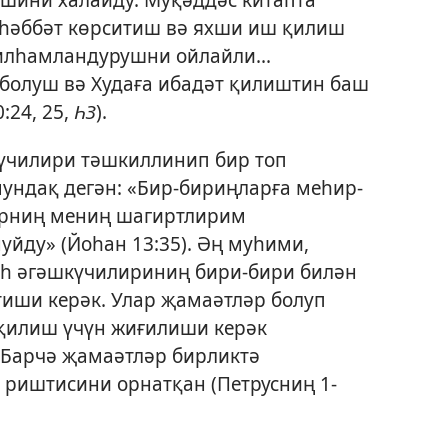
һәббәт көрситиш вә яхши иш қилиш
илһамландурушни ойлайли...
болуш вә Худаға ибадәт қилиштин баш
24, 25,
ҺЗ
).
үчилири тәшкиллинип бир топ
ундақ дегән: «Бир-бириңларға меһир-
әрниң мениң шагиртлирим
уйду» (
Йоһан 13:35
). Әң муһими,
һ әгәшкүчилириниң бири-бири билән
тиши керәк. Улар җамаәтләр болуп
 қилиш үчүн жиғилиши керәк
. Барчә җамаәтләр бирликтә
 риштисини орнатқан (
Петрусниң 1-