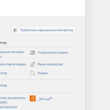
Торбәтниң көрүнүшини өзгәртиш
илар
қушни илтимас
Учришишни издәш
(opens
ң
new
window)
рессларни издәш
Йеңи нәширләр
олар
Издәш
иләр
итиш мунариниң
®
JW Hub
(opens
ЛАЙН
new
АПХАНИСИ