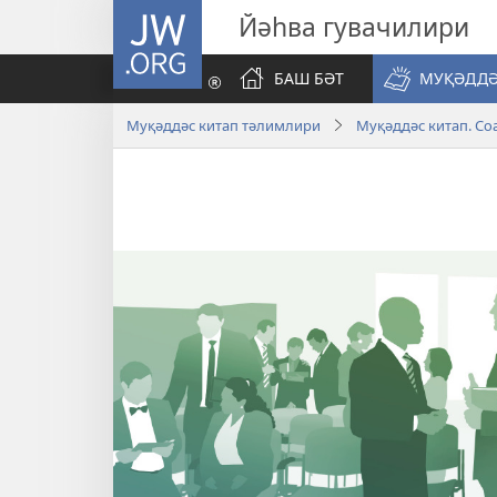
JW.ORG
Йәһва гувачилири
БАШ БӘТ
МУҚӘДДӘ
Муқәддәс китап тәлимлири
Муқәддәс китап. Со