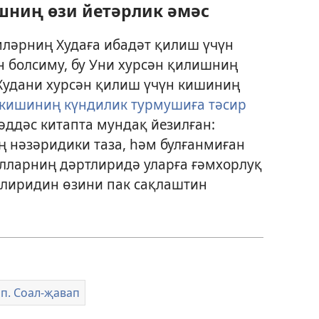
шниң өзи йетәрлик әмәс
мләрниң Худаға ибадәт қилиш үчүн
 болсиму, бу Уни хурсән қилишниң
 Худани хурсән қилиш үчүн кишиниң
кишиниң күндилик турмушиға тәсир
әддәс китапта мундақ йезилған:
 нәзәридики таза, һәм булғанмиған
ялларниң дәртлиридә уларға ғәмхорлуқ
лиридин өзини пак сақлаштин
п. Соал-җавап