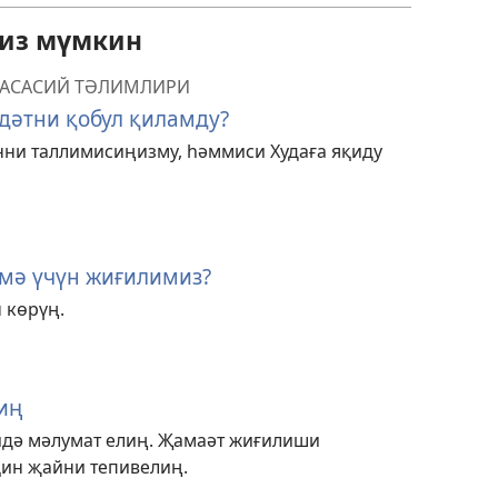
из мүмкин
 АСАСИЙ ТӘЛИМЛИРИ
дәтни қобул қиламду?
нни таллимисиңизму, һәммиси Худаға яқиду
мә үчүн жиғилимиз?
 көрүң.
иң
дә мәлумат елиң. Җамаәт жиғилиши
қин җайни тепивелиң.