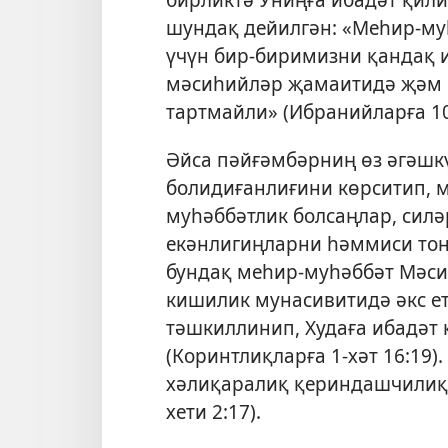
шундақ дейилгән: «Меһир-му
үчүн бир-биримизни қандақ 
мәсиһийләр җамаитидә җәм 
тартмайли» (
Ибранийларға 10:
Әйса пәйғәмбәрниң өз әгәшк
болидиғанлиғини көрситип, м
муһәббәтлик болсаңлар, сил
екәнлигиңларни һәммиси тон
бундақ меһир-муһәббәт Мәси
кишилик мунасивитидә әкс е
тәшкиллинип, Худаға ибадәт
(
Коринтлиқларға 1-хәт 16:19
)
хәлиқаралиқ қериндашчилиқ
хети 2:17
).