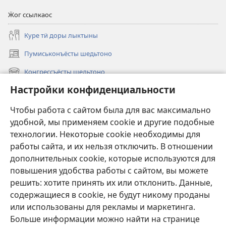
Ӝог ссылкаос
Куре тӥ доры лыктыны
Пумиськонъёсты шедьтоно
(opens
new
Конгрессъёсты шедьтоно
(opens
window)
new
Настройки конфиденциальности
Вылез
window)
Видео
Чтобы работа с сайтом была для вас максимально
удобной, мы применяем cookie и другие подобные
Утчано
технологии. Некоторые cookie необходимы для
работы сайта, и их нельзя отключить. В отношении
Ас мылкыд каремъя коньдон сётыны
(opens
дополнительных cookie, которые используются для
new
повышения удобства работы с сайтом, вы можете
window)
Возьмаськон башнялэн ОНЛАЙН-БИБЛИОТЕКАЕЗ™
решить: хотите принять их или отклонить. Данные,
(opens
new
содержащиеся в cookie, не будут никому проданы
®
JW Hub
window)
или использованы для рекламы и маркетинга.
(opens
new
Больше информации можно найти на странице
window)