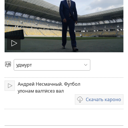
Лэзёно
видеороликез
Кылэз
быръёно
Андрей Несмачный. Футбол
Лэзёно
улонам валтӥсез вал
Скачать кароно
Видеороликъёсты
скачать
карон
амалъёс