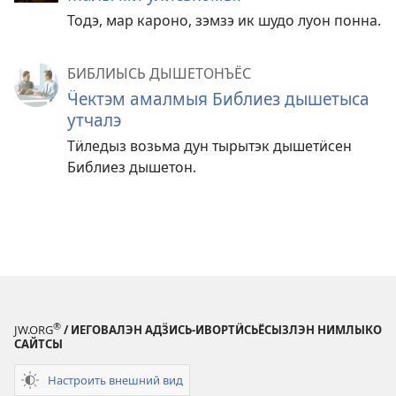
Тодэ, мар кароно, зэмзэ ик шудо луон понна.
БИБЛИЫСЬ ДЫШЕТОНЪЁС
Ӵектэм амалмыя Библиез дышетыса
утчалэ
Тӥледыз возьма дун тырытэк дышетӥсен
Библиез дышетон.
®
JW.ORG
/ ИЕГОВАЛЭН АДӞИСЬ-ИВОРТӤСЬЁСЫЗЛЭН НИМЛЫКО
САЙТСЫ
Настроить внешний вид