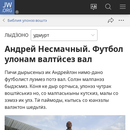
JW.ORG
Пыроно
(opens
Сайтлэсь
JW.ORG
МЕ
new
кылзэ
сайтысь
ВО
Библия улонэз воштэ
window)
воштоно
утчано
ЛЫДӞОНО
Андрей Несмачный. Футбол
улонам валтӥсез вал
Пичи дырысеныз ик Андрейлэн нимо-дано
футболист луэмез потэ вал. Солэн малпанэз
быдэсмиз. Кӧня ке дыр ортчыса, улонэз чутрак
воштӥськиз но, со малпаськыны кутскиз, малы со
зэмзэ ик улэ. Тӥ паймоды, кытысь со юанэзлы
валэктон шедьтӥз.