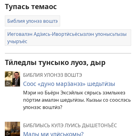
Тупась темаос
Библия улонэз воштэ
Иеговалэн Адӟись-Ивортӥсьёсызлэн улонысьтызы
учыръёс
Тӥледлы тунсыко луоз, дыр
БИБЛИЯ УЛОНЭЗ ВОШТЭ
Соос «дуно марӟанэз» шедьтӥзы
Мэри но Бьёрн Эксэйлык сярысь зэмлыкез
пӧртэм амалэн шедьтӥзы. Кызьы со соослэсь
улонзэс воштӥз?
БИБЛИЫСЬ КУЛЭ ЛУИСЬ ДЫШЕТОНЪЁС
Малы ми улӥськомы?