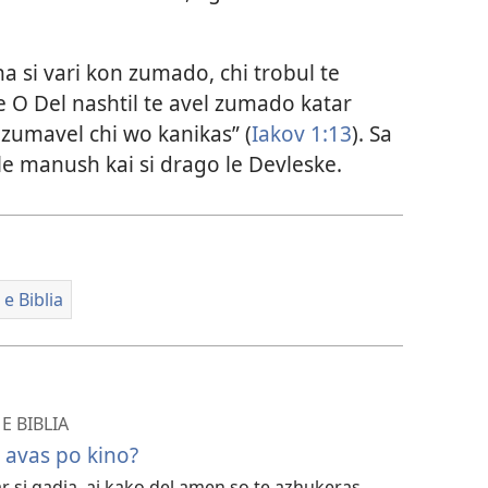
na si vari kon zumado, chi trobul te
 O Del nashtil te avel zumado katar
i zumavel chi wo kanikas” (
Iakov 1:13
). Sa
 le manush kai si drago le Devleske.
e Biblia
E BIBLIA
 avas po kino?
r si gadia, ai kako del amen so te azhukeras.