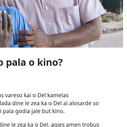
o pala o kino?
as vareso kai o Del kamelas
da dine le zea ka o Del ai alosarde so
i pala godia jale but kino.
dine le zea ka o Del, agies amen trobus