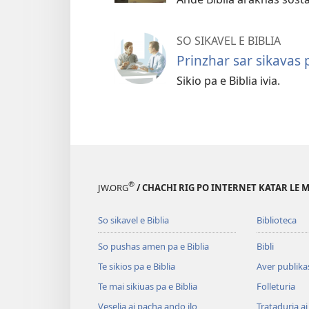
SO SIKAVEL E BIBLIA
Prinzhar sar sikavas p
Sikio pa e Biblia ivia.
®
JW.ORG
/ CHACHI RIG PO INTERNET KATAR LE 
So sikavel e Biblia
Biblioteca
So pushas amen pa e Biblia
Bibli
Te sikios pa e Biblia
Aver publika
Te mai sikiuas pa e Biblia
Folleturia
Veselia ai pacha ando ilo
Trataduria ai