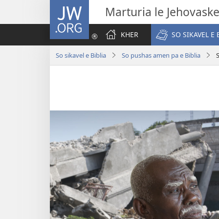
JW.ORG
Marturia le Jehovask
KHER
SO SIKAVEL E 
So sikavel e Biblia
So pushas amen pa e Biblia
S