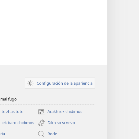
Configuración de la apariencia
 mai fugo
te zhas tute
Arakh iek chidimos
(abre
una
 iek baro chidimos
Dikh so si nevo
nueva
ventana)
ria
Rode