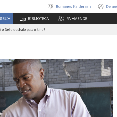
e
Romanes Kalderash
De an
Alosar
(ab
e
una
BIBLIA
BIBLIOTECA
PA AMENDE
shib
nue
ven
i o Del o doshalo pala o kino?