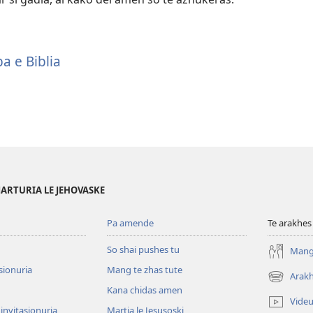
a e Biblia
MARTURIA LE JEHOVASKE
Pa amende
Te arakhes
So shai pushes tu
Mang 
sionuria
Mang te zhas tute
Arakh
(abre
Kana chidas amen
una
Videu
nueva
 invitasionuria
Martia le Jesusoski