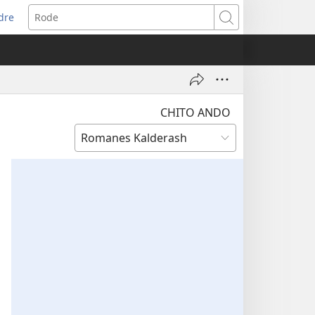
dre
re
Rode
va
tana)
CHITO ANDO