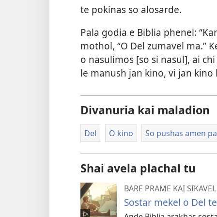
te pokinas so alosarde.
Pala godia e Biblia phenel: “Ka
mothol, “O Del zumavel ma.” Ke
o nasulimos [so si nasul], ai ch
le manush jan kino, vi jan kino
Divanuria kai maladion
Del
O kino
So pushas amen pa 
Shai avela plachal tu
BARE PRAME KAI SIKAVEL 
Sostar mekel o Del te
Ande Biblia arakhas sosta