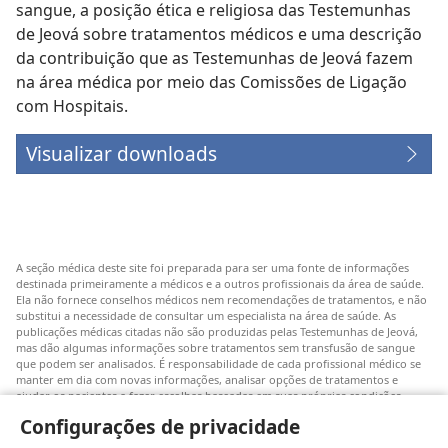
sangue, a posição ética e religiosa das Testemunhas
de Jeová sobre tratamentos médicos e uma descrição
da contribuição que as Testemunhas de Jeová fazem
na área médica por meio das Comissões de Ligação
com Hospitais.
Visualizar downloads
A seção médica deste site foi preparada para ser uma fonte de informações
destinada primeiramente a médicos e a outros profissionais da área de saúde.
Ela não fornece conselhos médicos nem recomendações de tratamentos, e não
substitui a necessidade de consultar um especialista na área de saúde. As
publicações médicas citadas não são produzidas pelas Testemunhas de Jeová,
mas dão algumas informações sobre tratamentos sem transfusão de sangue
que podem ser analisados. É responsabilidade de cada profissional médico se
manter em dia com novas informações, analisar opções de tratamentos e
ajudar os pacientes a fazer escolhas baseadas em suas próprias condições
médicas, vontades, valores e crenças. Nem todos os tratamentos alistados são
Configurações de privacidade
apropriados ou aceitáveis para todos os pacientes.