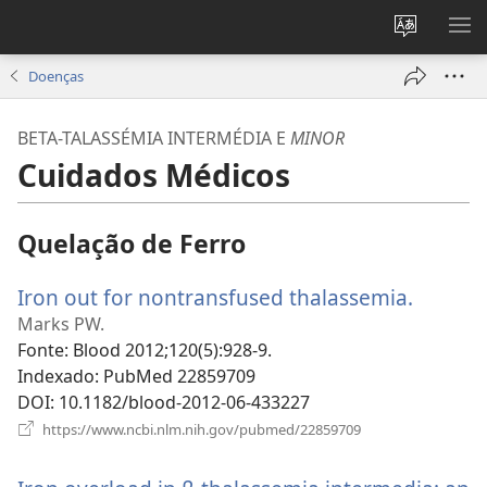
Alterar
MO
a
ME
Doenças
língua
do
BETA-TALASSÉMIA INTERMÉDIA E
MINOR
site
Cuidados Médicos
Quelação de Ferro
Iron out for nontransfused thalassemia.
(abre
uma
Marks PW.
nova
Fonte
‎: Blood 2012;120(5):928-9.
janela)
Indexado
‎: PubMed 22859709
DOI
‎: 10.1182/blood-2012-06-433227
(abre
https://www.ncbi.nlm.nih.gov/pubmed/22859709
uma
nova