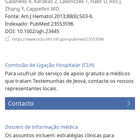
ja
Galanello R, Karakas Z, Lawniczek T, Habr D, Ros J,
Zhang Y, Cappellini MD.
Fonte
‎: Am J Hematol 2013;88(6):503-6.
Indexado
‎: PubMed 23553596
DOI
‎: 10.1002/ajh.23445
(abre
https://www.ncbi.nlm.nih.gov/pubmed/23553596
uma
nova
janela)
Comissão de Ligação Hospitalar (CLH)
Para usufruir do serviço de apoio gratuito a médicos
que tratam Testemunhas de Jeová, contacte os nossos
representantes locais.
Contacto
Dossiers
de informação médica
Os assuntos incluem: estratégias clínicas para