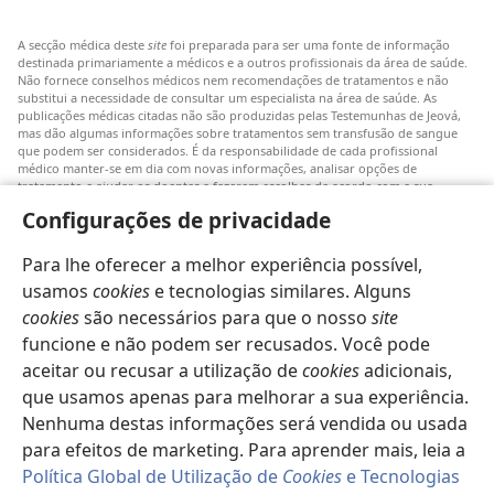
A secção médica deste
site
foi preparada para ser uma fonte de informação
destinada primariamente a médicos e a outros profissionais da área de saúde.
Não fornece conselhos médicos nem recomendações de tratamentos e não
substitui a necessidade de consultar um especialista na área de saúde. As
publicações médicas citadas não são produzidas pelas Testemunhas de Jeová,
mas dão algumas informações sobre tratamentos sem transfusão de sangue
que podem ser considerados. É da responsabilidade de cada profissional
médico manter-se em dia com novas informações, analisar opções de
tratamento e ajudar os doentes a fazerem escolhas de acordo com a sua
patologia, vontade, valores e crenças. Nem todos os tratamentos referidos
Configurações de privacidade
serão aplicáveis ou aceitáveis para todos os doentes.
Doentes: Consultem sempre o vosso médico ou outro profissional de saúde
Para lhe oferecer a melhor experiência possível,
para obter informações sobre doenças ou tratamentos. Consulte um médico se
achar que tem um problema de saúde.
usamos
cookies
e tecnologias similares. Alguns
cookies
são necessários para que o nosso
site
O uso deste
site
está sujeito aos seus
termos de utilização
.
funcione e não podem ser recusados. Você pode
aceitar ou recusar a utilização de
cookies
adicionais,
que usamos apenas para melhorar a sua experiência.
Nenhuma destas informações será vendida ou usada
Definições de aspeto
para efeitos de marketing. Para aprender mais, leia a
Política Global de Utilização de
Cookies
e Tecnologias