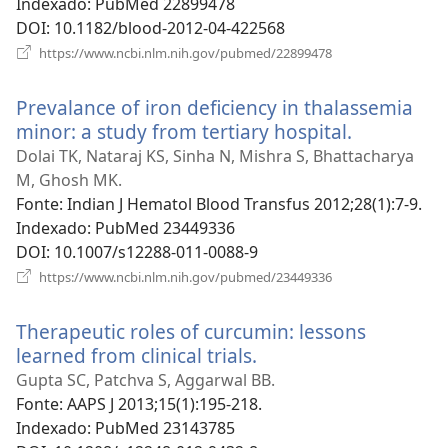
Indexado
‎: PubMed 22899478
DOI
‎: 10.1182/blood-2012-04-422568
(abre
https://www.ncbi.nlm.nih.gov/pubmed/22899478
uma
nova
Prevalance of iron deficiency in thalassemia
janela)
minor: a study from tertiary hospital.
(abre
uma
Dolai TK, Nataraj KS, Sinha N, Mishra S, Bhattacharya
nova
M, Ghosh MK.
janela)
Fonte
‎: Indian J Hematol Blood Transfus 2012;28(1):7-9.
Indexado
‎: PubMed 23449336
DOI
‎: 10.1007/s12288-011-0088-9
(abre
https://www.ncbi.nlm.nih.gov/pubmed/23449336
uma
nova
Therapeutic roles of curcumin: lessons
janela)
learned from clinical trials.
(abre
uma
Gupta SC, Patchva S, Aggarwal BB.
nova
Fonte
‎: AAPS J 2013;15(1):195-218.
janela)
Indexado
‎: PubMed 23143785