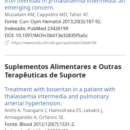
Iron overload in β-thalassemia intermedia: an
janela)
emerging concern.
(abre
uma
Musallam KM, Cappellini MD, Taher AT.
nova
Fonte
‎: Curr Opin Hematol 2013;20(3):187-92.
janela)
Indexado
‎: PubMed 23426199
DOI
‎: 10.1097/MOH.0b013e32835f5a5c
(abre
https://www.ncbi.nlm.nih.gov/pubmed/23426199
uma
nova
janela)
Suplementos Alimentares e Outras
Terapêuticas de Suporte
Treatment with bosentan in a patient with
thalassemia intermedia and pulmonary
arterial hypertension.
(abre
uma
Anthi A, Tsangaris I, Hamodraka ES, Lekakis J,
nova
Armaganidis A, Orfanos SE.
janela)
Fonte
‎: Blood 2012;120(7):1531-2.