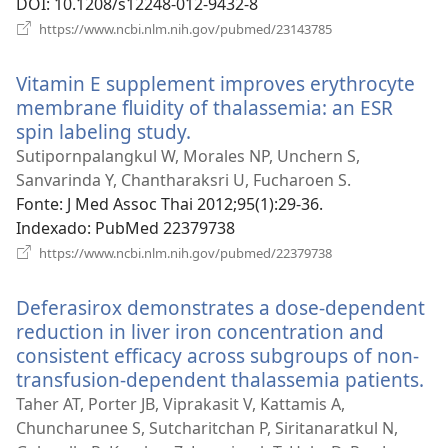
DOI
‎: 10.1208/s12248-012-9432-8
(abre
https://www.ncbi.nlm.nih.gov/pubmed/23143785
uma
nova
Vitamin E supplement improves erythrocyte
janela)
membrane fluidity of thalassemia: an ESR
spin labeling study.
(abre
uma
Sutipornpalangkul W, Morales NP, Unchern S,
nova
Sanvarinda Y, Chantharaksri U, Fucharoen S.
janela)
Fonte
‎: J Med Assoc Thai 2012;95(1):29-36.
Indexado
‎: PubMed 22379738
(abre
https://www.ncbi.nlm.nih.gov/pubmed/22379738
uma
nova
Deferasirox demonstrates a dose-dependent
janela)
reduction in liver iron concentration and
consistent efficacy across subgroups of non-
transfusion-dependent thalassemia patients.
(a
u
Taher AT, Porter JB, Viprakasit V, Kattamis A,
no
Chuncharunee S, Sutcharitchan P, Siritanaratkul N,