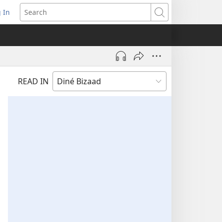
 In
pens
Search
ew
ndow)
READ IN