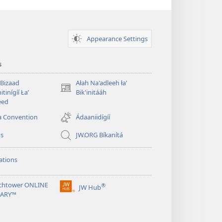
Appearance Settings
s
 Bizaad
Ałah Na'adleeh ła'
(opens
itinígíí Łaʼ
Bik'initááh
new
eed
window)
a Convention
Ádaaniidígíí
os
JW.ORG Bíkanítá
ations
chtower ONLINE
®
JW Hub
(opens
RARY™
new
window)