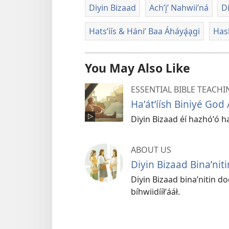
Diyin Bizaad
Achʼįʼ Nahwiiʼná
D
Hatsʼíís & Hániʼ Baa Áháyą́ągi
Hash
You May Also Like
ESSENTIAL BIBLE TEACHI
Haʼátʼíísh Biniyé God 
Diyin Bizaad éí hazhóʼó haʼ
ABOUT US
Diyin Bizaad Binaʼniti
Diyin Bizaad binaʼnitin do
bíhwiidííłʼááł.