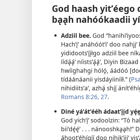
God haash yitʼéego d
bąąh nahóókaadii y
Adziil bee.
God “hanihiʼiyoos
Hachʼįʼ anáhóótʼiʼ doo nahjįʼ 
yididootsʼı̨́įłgo adziil bee ní
íídą́ą́ʼ níistsʼą́ą́ʼ, Diyin Bizaa
hwíighahgi hólǫ́, áádóó [do
tídáánáanii yisdáyiinííł.” (
Ps
nihidiitsʼaʼ, azhą́ shı̨́ı̨́ ánítʼ
Romans 8:​26, 27
.
Diné yáʼátʼééh ádaatʼįįd yę́ę b
God yichʼįʼ sodoolzin: “Tó hak
biiʼdę́ę́ʼ . . . nánooshkąąh!”
áhootʼéhígíí doo nihikʼijįʼ yis