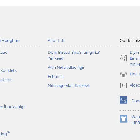
á Hooghan
About Us
Quick Link
zaad
Diyin Bizaad Binaʼnitinígíí Łaʼ
Diyin
Yíníkeed
Binaʼn
Yíník
Áłah Nídaʼadleehígíí
 Booklets
Find 
Ééhániih
(opens
tations
new
Vide
Nitsaago Áłah Daʼałeeh
window)
Don
(opens
e Íhooʼaahígíí
new
window)
Wat
(opens
LIB
new
®
ting
window)