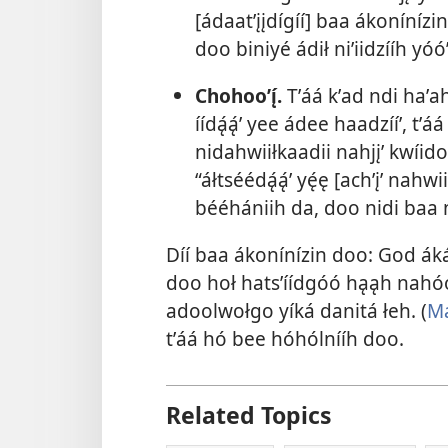
[ádaatʼįįdígíí] baa ákonínízi
doo biniyé ádił niʼiidzííh yóó
Chohooʼı̨́.
Tʼáá kʼad ndi haʼ
íídą́ą́ʼ yee ádee haadzííʼ, tʼ
nidahwiiłkaadii nahjįʼ kwíido
“áłtséédą́ą́ʼ yę́ę [achʼįʼ nah
bééhániih da, doo nidi baa 
Díí baa ákonínízin doo: God áká
doo hoł hatsʼíídgóó hąąh nahóók
adoolwołgo yíká danitá łeh. (
Ma
tʼáá hó bee hóhólnííh doo.
Related Topics