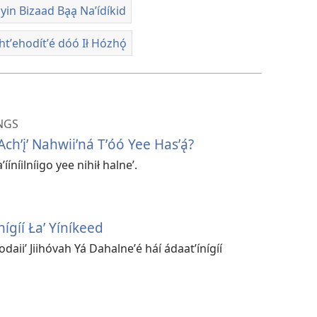
iyin Bizaad Bąą Naʼídíkid
tʼehodítʼé dóó Ił Hózhǫ́
NGS
Achʼįʼ Nahwiiʼná Tʼóó Yee Hasʼą́?
ííníilníigo yee nihił halneʼ.
nígíí Łaʼ Yíníkeed
odaiiʼ Jiihóvah Yá Dahalneʼé háí ádaatʼínígíí