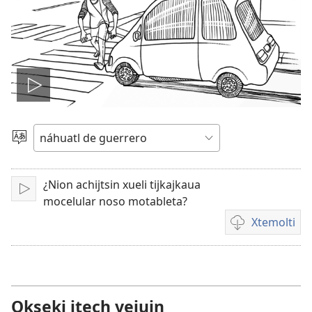
Reproducir
video
Xtlapejpeni
ika
tlen
¿Nion achijtsin xueli tijkajkaua
tlajtojli
Xkaki
mocelular noso motableta?
Xtemolti
Kenon
tikintemoltis
videos
##
link
Okseki itech yejuin