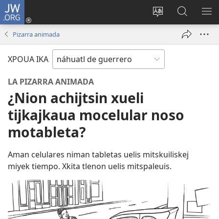
JW.ORG
Iniciar
sesión
Xpatili
Xtejtemo
MA
(abre
tlajtojli
ipan
ME
Pizarra animada
una
ipan sitio
jw.org
nueva
XPOUA IKA
ventana)
LA PIZARRA ANIMADA
¿Nion achijtsin xueli
tijkajkaua mocelular noso
motableta?
Aman celulares niman tabletas uelis mitskuiliskej
miyek tiempo. Xkita tlenon uelis mitspaleuis.