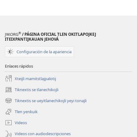
®
JW.ORG
/ PÁGINA OFICIAL TLEN OKITLAPOJKEJ
ITEIXPANTIJKAUAN JEHOVÁ
Configuración de la apariencia
Enlaces rápidos
Xteijli mamitstlajpalotij
Tiknextis se tlanechikojli
(abre
una
Tiknextis se ueyitlanechikojli yeyi tonajli
(abre
nueva
una
ventana)
Tlen yenkuik
nueva
ventana)
Videos
Videos con audiodescripciones