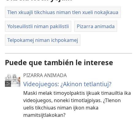
description,
for
Tlen xkuajli tikchiuas niman tlen xueli nokajkaua
screen
reader
Yolseuilistli niman pakilistli
Pizarra animada
Telpokamej niman ichpokamej
Puede que también le interese
PIZARRA ANIMADA
Videojuegos: ¿Akinon tetlantiuj?
Maski melak timoyolpaktis ijkuak timauiltia ika
videojuegos, noneki timotlajpiyas. ¿Tlenon
uelis tikchiuas niman ijkon maka
mamitsijtlakokan?