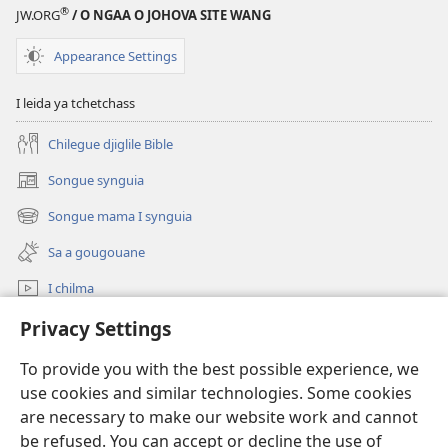
®
beuga
mez
JW.ORG
/ O NGAA O JOHOVA SITE WANG
ne
Appearance Settings
tsig
a
I leida ya tchetchass
melou
mez
Chilegue djiglile Bible
Songue synguia
(opens
new
Songue mama I synguia
(opens
window)
new
Sa a gougouane
window)
I chilma
Songle
Privacy Settings
To provide you with the best possible experience, we
Donations
(opens
use cookies and similar technologies. Some cookies
new
are necessary to make our website work and cannot
window)
O kalad bisse internet de wa
(opens
be refused. You can accept or decline the use of