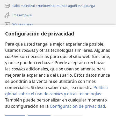
una
Saka maindzui dzʉnkʉwinkumʉnka agʉñi tshujkuega
(abre
nueva
una
ventana)
Ima ʉmpʉjsi
nueva
ventana)
Wideundzina
Configuración de privacidad
Saka
Para que usted tenga la mejor experiencia posible,
Dzuiwin gunekega
(abre
usamos
cookies
y otras tecnologías similares. Algunas
una
cookies
son necesarias para que el sitio web funcione,
nueva
ZHINZHOMA MEGUMGAMBA INTERNETMBA
y no se pueden rechazar. Puede aceptar o rechazar
(abre
ventana)
una
las
cookies
adicionales, que se usan solamente para
®
JW Hub
nueva
mejorar la experiencia del usuario. Estos datos nunca
(abre
ventana)
una
se pondrán a la venta ni se utilizarán con fines
nueva
comerciales. Si desea saber más, lea nuestra
Política
ventana)
global sobre el uso de
cookies
y otras tecnologías
.
Copyright
© 2026 Watch Tower Bible and Tract Society of Pennsylvania.
También puede personalizar en cualquier momento
IMÉ NEKAKUAGA IMAMBA
|
KɄ TUA UMBA NUKA DUMATUA AWEGA
su configuración en la
Configuración de privacidad
.
|
ZHATUJSHISHEGA NANDUNAI