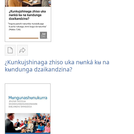
tshijkuanguaka
nʉnká?
Opciones
Zhikawega
de
¿Kunkujshinaga
¿Kunkujshinaga zhiso uka nʉnká kʉ na
descarga
zhiso
kʉndunga dzaikandzina?
de
uka
publicaciones
nʉnká
¿Kunkujshinaga
kʉ
zhiso
na
uka
kʉndunga
nʉnká
dzaikandzina?
kʉ
na
kʉndunga