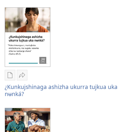
de
Kunkujshina?
publicaciones
¿Nene
nʉnka
Kunkujshina?
Opciones
Zhikawega
de
¿Kunkujshinaga
¿Kunkujshinaga ashizha ukurra tujkua uka
descarga
ashizha
nʉnká?
de
ukurra
publicaciones
tujkua
¿Kunkujshinaga
uka
ashizha
nʉnká?
ukurra