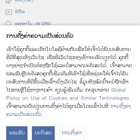
ມີ​ຫຍັງ​ໃໝ່ໆ
p
n
ດ
e
ວິດີໂອ
s
!
n
n
ກຸ
ຊອກ​ຫາ​ໃນ JW.ORG
s
e
n
ມ
w
ການຕັ້ງຄ່າຄວາມເປັນສ່ວນຕົວ
e
w
ພ
ບໍລິຈາກ
(
w
i
າ
ເຮົາໃຊ້ຄຸກກີ້ແລະເຕັກໂນໂລຊີຄ້າຍກັນເພື່ອໃຫ້ເຈົ້າໄດ້ຮັບປະສົບການ
o
w
n
p
ທີ່ດີທີ່ສຸດເທິງເວັບໄຊ ເພື່ອທີ່ເວັບໄຊຂອງເຮົາຈະເຮັດວຽກໄດ້ ຄຸກກີ້
i
d
ຫ້ອງສະໝຸດ
ອອນລາຍ
ຂອງ
ວັອດສ໌ທາວເວີ້
(
e
n
2
o
ບາງຢ່າງຈຳເປັນຕ້ອງຖືກໃຊ້ແລະບໍ່ສາມາດປະຕິເສດໄດ້. ເຈົ້າສາມາດ
o
n
d
w
®
0
JW Hub
ຍອມຮັບຫຼືປະຕິເສດຄຸກກີ້ເພີ່ມເຕີມທີ່ເຮົາໃຊ້ເພື່ອຊ່ວຍໃຫ້ເຈົ້າໄດ້ຮັບ
p
s
(
o
)
1
e
ປະສົບການທີ່ດີຂຶ້ນເມື່ອເຂົ້າເບິ່ງເວັບໄຊ ຂໍ້ມູນທັງໝົດນີ້ຈະບໍ່ຖືກເອົາ
n
o
w
n
4
e
p
ໄປຂາຍຫຼືໃຊ້ທາງການຄ້າ ຮຽນຮູ້ເພີ່ມເຕີມ ກະລຸນາອ່ານ
Global
)
s
w
e
Policy on Use of Cookies and Similar Technologies
n
w
n
ເຈົ້າສາມາດປັບປ່ຽນການຕັ້ງຄ່າໄດ້ທຸກເມື່ອໂດຍເຂົ້າໄປທີ່
ການຕັ້ງຄ່າ
Copyright
© 2026 Watch Tower Bible and Tract Society of Pennsylvania.
e
i
s
ເງື່ອນໄຂການນຳໃຊ້
|
ນະໂຍບາຍ
ກ່ຽວກັບ
ຂໍ້ມູນ
ສ່ວນ
ບຸກຄົນ
|
ການຕັ້ງຄ່າຄວາມ
ຄວາມເປັນສ່ວນຕົວ
w
n
n
ເປັນສ່ວນຕົວ
w
d
e
i
o
w
ຍອມຮັບ
ປະຕິເສດ
ການຕັ້ງຄ່າ
n
w
w