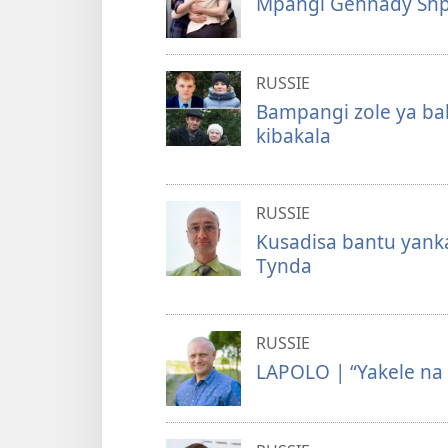
Mpangi Gennady Shp
RUSSIE
Bampangi zole ya b
kibakala
RUSSIE
Kusadisa bantu yank
Tynda
RUSSIE
LAPOLO | “Yakele na