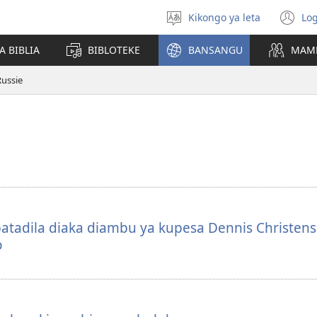
Kikongo ya leta
Log
Select
(o
language
n
A BIBLIA
BIBLOTEKE
BANSANGU
MAMB
wi
Russie
atadila diaka diambu ya kupesa Dennis Christen
o