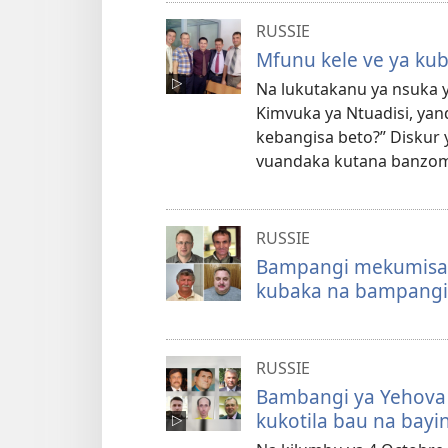
RUSSIE
Mfunu kele ve ya k
Na lukutakanu ya nsuka 
Kimvuka ya Ntuadisi, yand
kebangisa beto?” Diskur
vuandaka kutana banzom
RUSSIE
Bampangi mekumisa k
kubaka na bampangi 
RUSSIE
Bambangi ya Yehova 
kukotila bau na bay