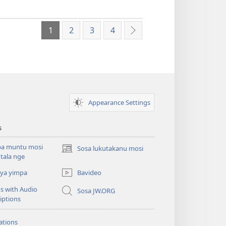
1
2
3
4
YINA
MELANDA
Appearance Settings
s
a muntu mosi
Sosa lukutakanu mosi
(opens
 tala nge
new
window)
 ya yimpa
Bavideo
s with Audio
Sosa JW.ORG
iptions
ations