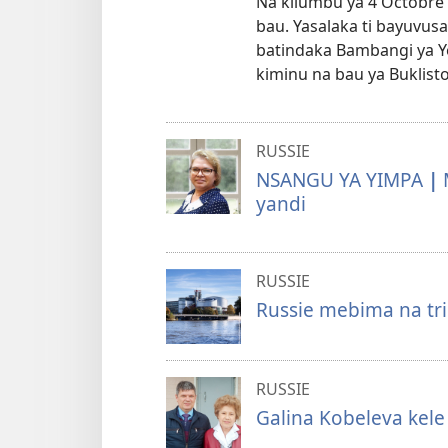
Na kilumbu ya 4 Octobre 
bau. Yasalaka ti bayuvus
batindaka Bambangi ya 
kiminu na bau ya Buklisto
RUSSIE
NSANGU YA YIMPA
|
yandi
RUSSIE
Russie mebima na tri
RUSSIE
Galina Kobeleva kele