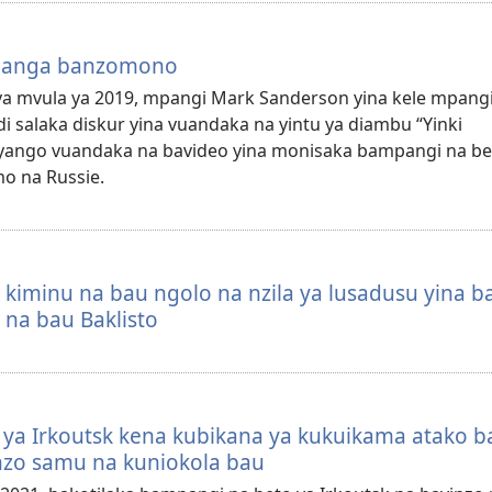
ubanga banzomono
ya mvula ya 2019, mpangi Mark Sanderson yina kele mpangi
i salaka diskur yina vuandaka na yintu ya diambu “Yinki
 yango vuandaka na bavideo yina monisaka bampangi na be
o na Russie.
iminu na bau ngolo na nzila ya lusadusu yina b
na bau Baklisto
ya Irkoutsk kena kubikana ya kukuikama atako 
inzo samu na kuniokola bau