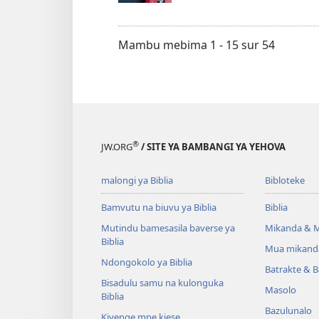
Mambu mebima 1 - 15 sur 54
®
JW.ORG
/ SITE YA BAMBANGI YA YEHOVA
malongi ya Biblia
Bibloteke
Bamvutu na biuvu ya Biblia
Biblia
Mutindu bamesasila baverse ya
Mikanda & 
Biblia
Mua mikand
Ndongokolo ya Biblia
Batrakte & B
Bisadulu samu na kulonguka
Masolo
Biblia
Bazulunalo
Kiyenge mpe kiese