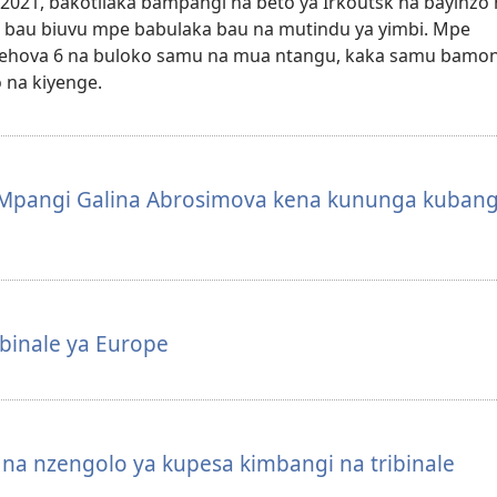
2021, bakotilaka bampangi na beto ya Irkoutsk na bayinzo
a bau biuvu mpe babulaka bau na mutindu ya yimbi. Mpe
Yehova 6 na buloko samu na mua ntangu, kaka samu bamon
 na kiyenge.
Mpangi Galina Abrosimova kena kununga kubang
binale ya Europe
 na nzengolo ya kupesa kimbangi na tribinale