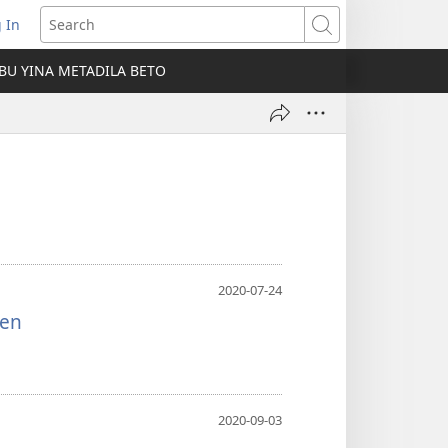
 In
pens
Search
ew
U YINA METADILA BETO
ndow)
2020-07-24
sen
2020-09-03