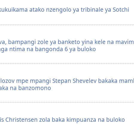
ukuikama atako nzengolo ya tribinale ya Sotchi
va, bampangi zole ya banketo yina kele na mavim
ga ntima na bangonda 6 ya buloko
olozov mpe mpangi Stepan Shevelev bakaka mam
naka na banzomono
is Christensen zola baka kimpuanza na buloko