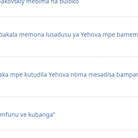
akovskiy mebima na buloko
abakala memona lusadusu ya Yehova mpe bamem
aka mpe kutudila Yehova ntima mesadisa bampan
 mfunu ve kubanga”