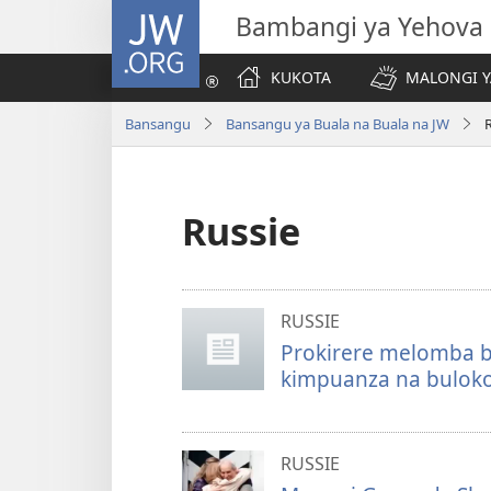
JW.ORG
Bambangi ya Yehova
KUKOTA
MALONGI Y
Bansangu
Bansangu ya Buala na Buala na JW
Russie
RUSSIE
Prokirere melomba b
kimpuanza na bulok
RUSSIE