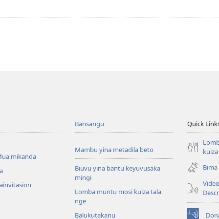
Bansangu
Quick Link
Lomb
Mambu yina metadila beto
kuiza
Mua mikanda
Bima
Biuvu yina bantu keyuvusaka
a
mingi
Video
ainvitasion
Lomba muntu mosi kuiza tala
Descr
nge
Don
Balukutakanu