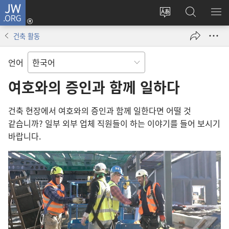
JW.ORG
로그인
사이트
JW.ORG
메
(새로운
언어
검색
보
창
건축 활동
변경
열기)
언어
여호와의 증인과 함께 일하다
건축 현장에서 여호와의 증인과 함께 일한다면 어떨 것
같습니까? 일부 외부 업체 직원들이 하는 이야기를 들어 보시기
바랍니다.