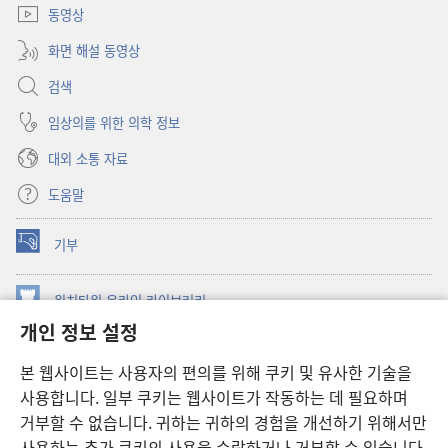
동영상
화면 해설 동영상
검색
임상의를 위한 의학 정보
대외 소통 자료
도움말
기부
(새로운
창
열기)
워치타워 온라인 라이브러리
(새로운
개인 정보 설정
창
®
JW Hub
열기)
(새로운
본 웹사이트는 사용자의 편의를 위해 쿠키 및 유사한 기술을
창
JW 라이브러리
사용합니다. 일부 쿠키는 웹사이트가 작동하는 데 필요하며
열기)
거부할 수 없습니다. 귀하는 귀하의 경험을 개선하기 위해서만
워치타워 라이브러리
사용하는 추가 쿠키의 사용을 수락하거나 거부할 수 있습니다.