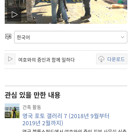
동
영
언어
선택
상
다운로드
여호와의 증인과 함께 일하다
재
재생
동영상
다운로드
생
옵션
하
관심 있을 만한 내용
기
건축 활동
영국 포토 갤러리 7 (2018년 9월부터
2019년 2월까지)
영국 첼름스퍼드에서 여호와의 증인 지부 사무실 신축