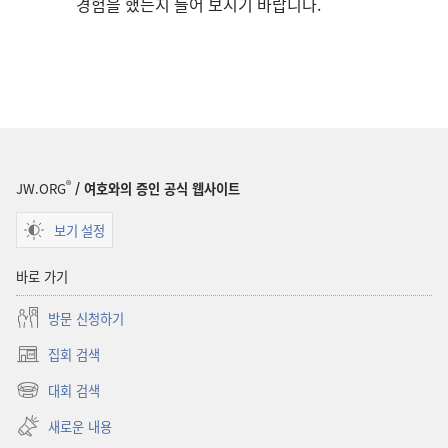
경험을 했는지 들어 보시기 바랍니다.
®
JW.ORG
/ 여호와의 증인 공식 웹사이트
보기 설정
바로 가기
방문 신청하기
집회 검색
(새로운
창
대회 검색
(새로운
열기)
창
새로운 내용
열기)