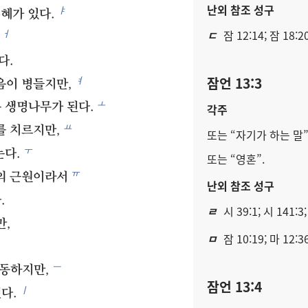
난외 참조 성구
ㅑ
혜가 있다.
ㄷ
잠 12:14; 잠 18:2
ㅓ
다.
잠언 13:3
ㅕ
음이 병들지만,
ㅗ
 생명나무가 된다.
각주
ㅛ
를 치르지만,
또는 “자기가 하는 말”
ㅜ
는다.
또는 “영혼”.
ㅠ
의 근원이라서
난외 참조 성구
.
ㄹ
시 39:1; 시 141:3;
만,
ㅁ
잠 10:19; 마 12:3
ㅡ
동하지만,
잠언 13:4
ㅣ
다.