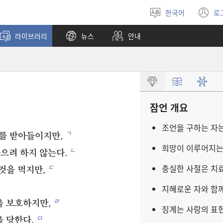
한국어
로
언어
(
선택
창
라이브러리
뉴스
안내
열
잠언 개요
조언을 구하는 자
ㄱ
를 받아들이지만,
희망이 이루어지는
ㄴ
들으려 하지 않는다.
충실한 사절은 치
ㄷ
것을 먹지만,
지혜로운 자와 함
ㄹ
을 보호하지만,
징계는 사랑의 표
ㅁ
을 당한다.