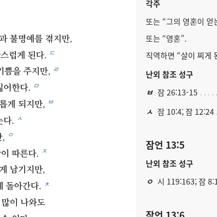
각주
또는 “그의 영혼이 얻는
또는 “영혼”.
과 불명예를 겪지만,
ㄷ
직역하면 “살이 찌게 
스럽게 된다.
ㄹ
기쁨을 주지만,
난외 참조 성구
ㅁ
싫어한다.
ㅂ
잠 26:13-15
ㅂ
롭게 되지만,
ㅅ
잠 10:4; 잠 12:24
ㅅ
는다.
ㅇ
,
잠언 13:5
ㅈ
이 따른다.
난외 참조 성구
게 남기지만,
ㅇ
시 119:163; 잠 8:
ㅊ
게 돌아간다.
 많이 나와도
잠언 13:6