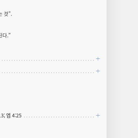
 것”.
된다.”
13; 엡 4:25