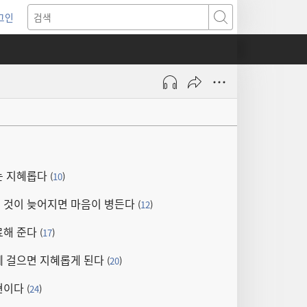
그인
새로운
검색
기)
는 지혜롭다
(
10
)
 것이 늦어지면 마음이 병든다
(
12
)
료해 준다
(
17
)
께 걸으면 지혜롭게 된다
(
20
)
현이다
(
24
)