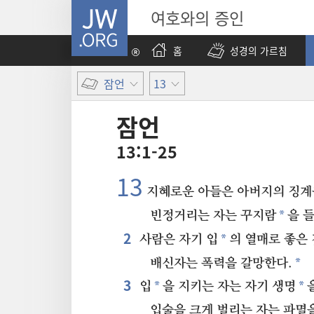
JW.ORG
여호와의 증인
홈
성경의 가르침
잠언
13
잠언
13:1-25
13
지혜로운 아들은 아버지의 징계
*
빈정거리는 자는 꾸지람
을 
2
*
사람은 자기 입
의 열매로 좋은 
*
배신자는 폭력을 갈망한다.
3
*
*
입
을 지키는 자는 자기 생명
입술을 크게 벌리는 자는 파멸