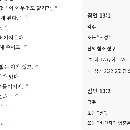
ㅂ
*
것
이 아무것도 없지만,
잠언 13:1
ㅅ
*
게 된다.
각주
ㅇ
,
또는 “시정”.
을 가져온다.
ㅈ
해 주어도,
난외 참조 성구
ㄱ
히 12:7; 히 12:9
ㅊ
없는 자가 있고,
ㄴ
삼상 2:22-25; 잠 9
자가 있다.
ㅋ
속물이지만,
잠언 13:2
ㅌ
*
없다.
각주
ㅍ
*
또는 “말”.
또는 “배신자의 영혼은
ㅏ