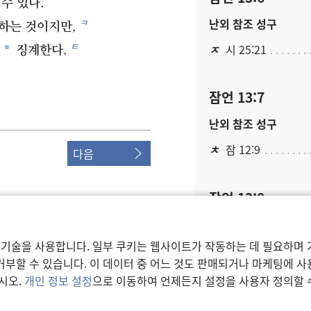
 수 있다.
난외 참조 성구
ㅋ
하는 것이지만,
ㅌ
ㅈ
시 25:21
*
히
징계한다.
잠언 13:7
난외 참조 성구
ㅊ
잠 12:9
다음
잠언 13:8
각주
 기술을 사용합니다. 일부 쿠키는 웹사이트가 작동하는 데 필요하며 
또는 “영혼”.
ociety of Pennsylvania.
부할 수 있습니다. 이 데이터 중 어느 것도 판매되거나 마케팅에 
 설정
직역하면 “꾸지람을 듣
시오.
개인 정보 설정
으로 이동하여 언제든지 설정을 사용자 정의할 
난외 참조 성구