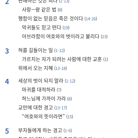
2
편애하는 것은 죄다
(
1-13
)
사랑—왕 같은 법
(
8
)
행함이 없는 믿음은 죽은 것이다
(
14-26
)
악귀들도 믿고 떤다
(
19
)
아브라함이 여호와의 벗이라고 불리다
(
23
)
3
혀를 길들이는 일
(
1-12
)
가르치는 자가 되려는 사람에 대한 교훈
(
1
)
위에서 오는 지혜
(
13-18
)
4
세상의 벗이 되지 말라
(
1-12
)
마귀를 대적하라
(
7
)
하느님께 가까이 가라
(
8
)
교만에 대한 경고
(
13-17
)
“여호와의 뜻이라면”
(
15
)
5
부자들에게 하는 경고
(
1-6
)