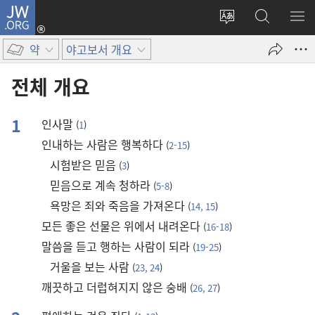
JW.ORG
로그인
사이트
JW.ORG
메
(새로운
언어
검색
보
창
약
야고보서 개요
변경
열기)
전체 개요
1
인사말
(
1
)
인내하는 사람은 행복하다
(
2-15
)
시험받은 믿음
(
3
)
믿음으로 계속 청하라
(
5-8
)
욕망은 죄와 죽음을 가져온다
(
14, 15
)
모든 좋은 선물은 위에서 내려온다
(
16-18
)
말씀을 듣고 행하는 사람이 되라
(
19-25
)
거울을 보는 사람
(
23, 24
)
깨끗하고 더럽혀지지 않은 숭배
(
26, 27
)