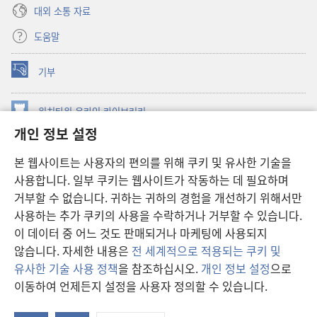
대외 소통 자료
도움말
기부
(새로운
창
열기)
워치타워 온라인 라이브러리
(새로운
개인 정보 설정
창
®
JW Hub
열기)
(새로운
본 웹사이트는 사용자의 편의를 위해 쿠키 및 유사한 기술을
창
JW 라이브러리
사용합니다. 일부 쿠키는 웹사이트가 작동하는 데 필요하며
열기)
거부할 수 없습니다. 귀하는 귀하의 경험을 개선하기 위해서만
워치타워 라이브러리
사용하는 추가 쿠키의 사용을 수락하거나 거부할 수 있습니다.
이 데이터 중 어느 것도 판매되거나 마케팅에 사용되지
않습니다. 자세한 내용은
전 세계적으로 적용되는 쿠키 및
유사한 기술 사용 정책
을 참조하십시오.
개인 정보 설정
으로
Copyright
© 2026 Watch Tower Bible and Tract Society of Pennsylvania.
이동하여 언제든지 설정을 사용자 정의할 수 있습니다.
이용 약관
|
개인 정보 보호 정책
|
개인 정보 보호 설정