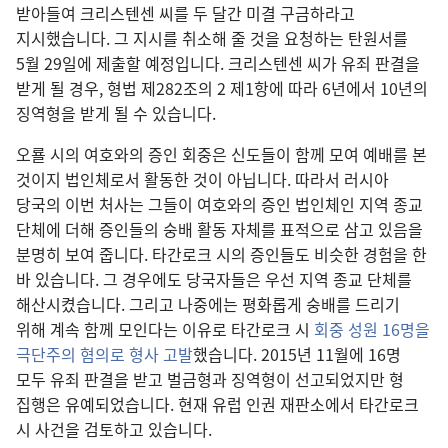
받아들여 크리스텐센 씨를 두 달간 미결 구금하라고
지시했습니다. 그 지시를 취소해 줄 것을 요청하는 탄원서를
5월 29일에 제출할 예정입니다. 크리스텐센 씨가 유죄 판결을
받게 될 경우, 형법 제282조의 2 제1항에 따라 6년에서 10년의
징역형을 받게 될 수 있습니다.
오룔 시의 여호와의 증인 회중은 신도들이 함께 모여 예배를 본
것이지 법인체로서 활동한 것이 아닙니다. 따라서 러시아
당국의 이번 처사는 그들이 여호와의 증인 법인체인 지역 종교
단체에 더해 증인들의 숭배 활동 자체를 표적으로 삼고 있음을
분명히 보여 줍니다. 타간로크 시의 증인들도 비슷한 경험을 한
바 있습니다. 그 경우에도 당국자들은 우선 지역 종교 단체를
해산시켰습니다. 그리고 나중에는 평화롭게 숭배를 드리기
위해 계속 함께 모인다는 이유로 타간로크 시
회중 성원 16명을
극단주의 혐의로 형사 고발
했습니다. 2015년 11월에 16명
모두 유죄 판결을 받고 벌금형과 징역형이 선고되었지만 형
집행은 유예되었습니다. 현재 유럽 인권 재판소에서 타간로크
시 사건을 검토하고 있습니다.