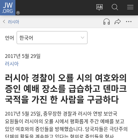
JW.ORG
로그인
사이트
JW.ORG
메
(새로운
언어
검색
보
창
러시아
변경
열기)
언어
2017년 5월 29일
러시아
러시아 경찰이 오룔 시의 여호와의
증인 예배 장소를 급습하고 덴마크
국적을 가진 한 사람을 구금하다
2017년 5월 25일, 중무장한 경찰과 러시아 연방 보안국
요원들이 러시아의 오룔 시에서 평화롭게 주간 예배를 보고
있던 여호와의 증인들을 방해했습니다. 당국자들은 극단주의
단체의 활동을 계속하고 있다는 혐의로 증인들을 형사