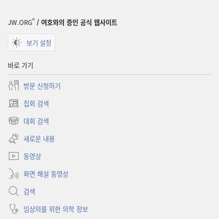
®
JW.ORG
/ 여호와의 증인 공식 웹사이트
보기 설정
바로 가기
방문 신청하기
집회 검색
(새로운
창
대회 검색
(새로운
열기)
창
새로운 내용
열기)
동영상
화면 해설 동영상
검색
임상의를 위한 의학 정보