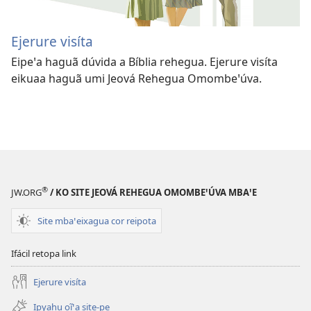
Ejerure visíta
Eipeꞌa haguã dúvida a Bíblia rehegua. Ejerure visíta
eikuaa haguã umi Jeová Rehegua Omombeꞌúva.
®
JW.ORG
/ KO SITE JEOVÁ REHEGUA OMOMBEꞌÚVA MBAꞌE
Site mbaꞌeixagua cor reipota
Ifácil retopa link
Ejerure visíta
Ipyahu oĩꞌa site-pe