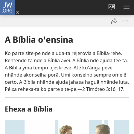
JW.ORG
Log
In
Change
SH
(opens
site
ME
new
language
window)
A Bíblia oꞌensina
Ko parte site-pe nde ajuda-ta rejerovia a Bíblia-rehe.
Rentende-ta nde a Bíblia avei. A Bíblia nde ajuda tee-ta.
A Bíblia yma tempo ojeskreve. Até koꞌánga peve
nhãnde akonselha porã. Umi konselho sempre omeꞌẽ
certo. A Bíblia nhãnde ajuda jahasa haguã nhãnde luta.
Péixa rehexa-ta ko parte site-pe.—
2 Timóteo 3:16, 17
.
Ehexa a Bíblia