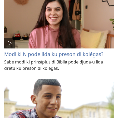
Modi ki N pode lida ku preson di kolégas?
Sabe modi ki prinsípius di Bíblia pode djuda-u lida
dretu ku preson di kolégas.