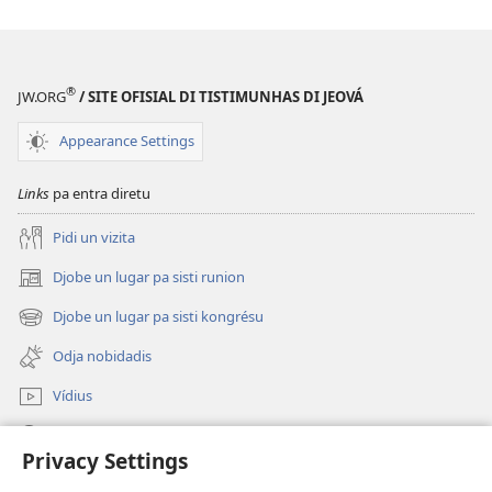
®
JW.ORG
/ SITE OFISIAL DI TISTIMUNHAS DI JEOVÁ
Appearance Settings
Links
pa entra diretu
Pidi un vizita
Djobe un lugar pa sisti runion
(abri
un
Djobe un lugar pa sisti kongrésu
(abri
janéla
un
novu)
Odja nobidadis
janéla
novu)
Vídius
Faze piskiza
Privacy Settings
Kontribuisons