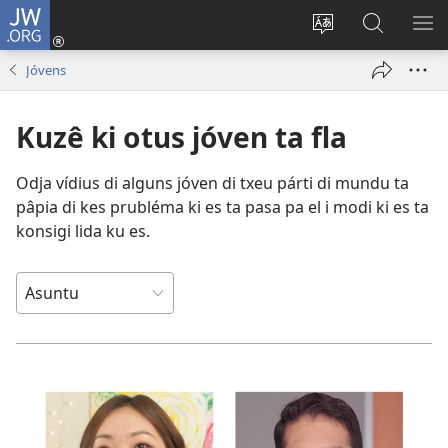
JW.ORG
Entra
(abri
Troka
Faze
MO
un
língua
piskiza
ME
Jóvens
janéla
di
na
novu)
site
JW.ORG
Kuzê ki otus jóven ta fla
Odja vídius di alguns jóven di txeu párti di mundu ta
pâpia di kes prubléma ki es ta pasa pa el i modi ki es ta
konsigi lida ku es.