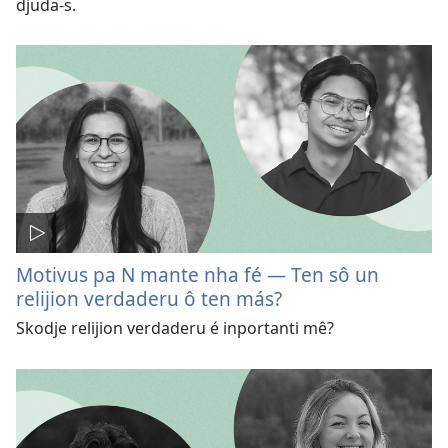
djuda-s.
Motivus pa N mante nha fé — Ten sô un
relijion verdaderu ô ten más?
Skodje relijion verdaderu é inportanti mê?