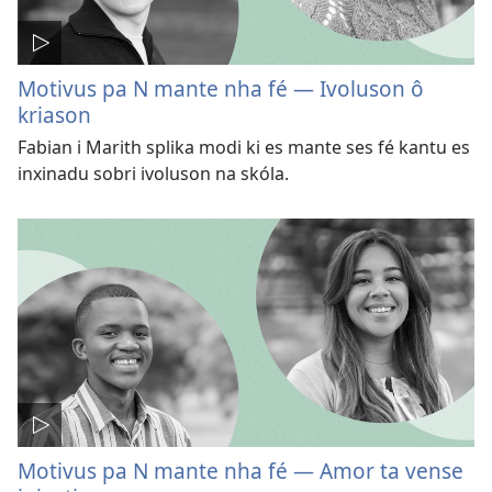
Motivus pa N mante nha fé — Ivoluson ô
kriason
Fabian i Marith splika modi ki es mante ses fé kantu es
inxinadu sobri ivoluson na skóla.
Motivus pa N mante nha fé — Amor ta vense