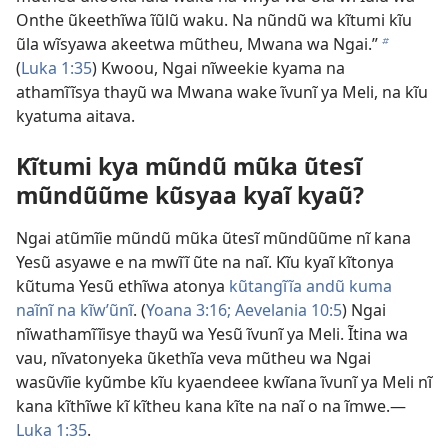
Onthe ũkeethĩwa ĩũlũ waku. Na nũndũ wa kĩtumi kĩu
ũla wĩsyawa akeetwa mũtheu, Mwana wa Ngai.”
b
(
Luka 1:35
) Kwoou, Ngai nĩweekie kyama na
athamĩĩsya thayũ wa Mwana wake ĩvunĩ ya Meli, na kĩu
kyatuma aitava.
Kĩtumi kya mũndũ mũka ũtesĩ
mũndũũme kũsyaa kyaĩ kyaũ?
Ngai atũmĩie mũndũ mũka ũtesĩ mũndũũme nĩ kana
Yesũ asyawe e na mwĩĩ ũte na naĩ. Kĩu kyaĩ kĩtonya
kũtuma Yesũ ethĩwa atonya
kũtangĩĩa andũ kuma
naĩnĩ na kĩwʼũnĩ
. (
Yoana 3:16;
Aevelania 10:5
) Ngai
nĩwathamĩĩisye thayũ wa Yesũ ĩvunĩ ya Meli. Ĩtina wa
vau, nĩvatonyeka ũkethĩa veva mũtheu wa Ngai
wasũvĩie kyũmbe kĩu kyaendeee kwĩana ĩvunĩ ya Meli nĩ
kana kĩthĩwe kĩ kĩtheu kana kĩte na naĩ o na ĩmwe.​—
Luka 1:35
.