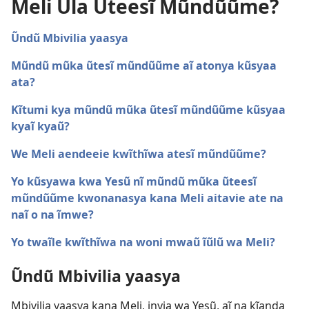
Meli Ũla Ũteesĩ Mũndũũme?
Ũndũ Mbivilia yaasya
Mũndũ mũka ũtesĩ mũndũũme aĩ atonya kũsyaa
ata?
Kĩtumi kya mũndũ mũka ũtesĩ mũndũũme kũsyaa
kyaĩ kyaũ?
We Meli aendeeie kwĩthĩwa atesĩ mũndũũme?
Yo kũsyawa kwa Yesũ nĩ mũndũ mũka ũteesĩ
mũndũũme kwonanasya kana Meli aitavie ate na
naĩ o na ĩmwe?
Yo twaĩle kwĩthĩwa na woni mwaũ ĩũlũ wa Meli?
Ũndũ Mbivilia yaasya
Mbivilia yaasya kana Meli, inyia wa Yesũ, aĩ na kĩanda