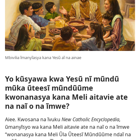
Mbivilia ĩmanyĩasya kana Yesũ aĩ na ainae
Yo kũsyawa kwa Yesũ nĩ mũndũ
mũka ũteesĩ mũndũũme
kwonanasya kana Meli aitavie ate
na naĩ o na ĩmwe?
Aiee. Kwosana na ĩvuku
New Catholic Encyclopedia,
ũmanyĩsyo wa kana Meli aitavie ate na naĩ o na ĩmwe
“wonanasya kana Meli Ũla Ũteesĩ Mũndũũme ndaĩ na