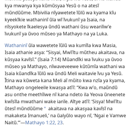
kya mwanya kya kũmũsyaa Yesũ o na atesĩ
mũndũũme. Mbivilia nĩyawetete ĩũlũ wa kyama kĩu
kyeekĩkie wathaninĩ ũla wĩ ĩvukunĩ ya Isaia, na
nĩsyokete ĩkaelesya ũndũ wathani ũsu weanĩiwʼe
ĩvukunĩ ya ũvoo mũseo ya Mathayo na ya Luka.
Wathaninĩ
ũla wawetete ĩũlũ wa kumĩla kwa Masia,
Isaia athanie asya: “Sisyai, Mwĩĩtu mũtheu akaitava, na
kũsyaa kavĩsĩ.” (
Isaia 7:14
) Mũandĩki wa ĩvuku ya ũvoo
mũseo ya Mathayo, nĩwaveveewe kũtũmĩa wathani wa
Isaia kũandĩka ĩũlũ wa ũndũ Meli waitavie ĩvu ya Yesũ.
Ĩtina wa kũweta kana Meli aĩ mũito kwa nzĩa ya kyama,
Mathayo ongeleeile kwasya atĩĩ: “Kwa wʼo, maũndũ
asu onthe meethĩiwe nĩ kana ndeto ila Yeova ũneenete
kwĩsĩla mwathani wake ianĩe. Aĩtye atĩĩ: ‘Sisya! Mwĩĩtu
ũtesĩ mũndũũme
akaitava na akasyaa kavĩsĩ na
a
makaketa Imanueli,’ na ũalyũlo wayo nĩ, ‘Ngai e Vamwe
Naitũ.’”​—
Mathayo 1:22, 23
.