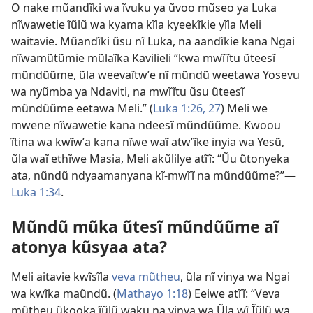
O nake mũandĩki wa ĩvuku ya ũvoo mũseo ya Luka
nĩwawetie ĩũlũ wa kyama kĩla kyeekĩkie yĩla Meli
waitavie. Mũandĩki ũsu nĩ Luka, na aandĩkie kana Ngai
nĩwamũtũmie mũlaĩka Kavilieli “kwa mwĩĩtu ũteesĩ
mũndũũme, ũla weevaĩtwʼe nĩ mũndũ weetawa Yosevu
wa nyũmba ya Ndaviti, na mwĩĩtu ũsu ũteesĩ
mũndũũme eetawa Meli.” (
Luka 1:26, 27
) Meli we
mwene nĩwawetie kana ndeesĩ mũndũũme. Kwoou
ĩtina wa kwĩwʼa kana nĩwe waĩ atwʼĩke inyia wa Yesũ,
ũla waĩ ethĩwe Masia, Meli akũlilye atĩĩ: “Ũu ũtonyeka
ata, nũndũ ndyaamanyana kĩ-mwĩĩ na mũndũũme?”​—
Luka 1:34
.
Mũndũ mũka ũtesĩ mũndũũme aĩ
atonya kũsyaa ata?
Meli aitavie kwĩsĩla
veva mũtheu
, ũla nĩ vinya wa Ngai
wa kwĩka maũndũ. (
Mathayo 1:18
) Eeiwe atĩĩ: “Veva
mũtheu ũkooka ĩũlũ waku na vinya wa Ũla wĩ Ĩũlũ wa