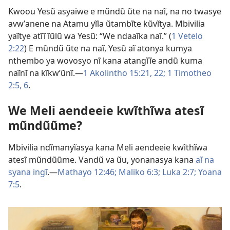
Kwoou Yesũ asyaiwe e mũndũ ũte na naĩ, na no twasye
avwʼanene na Atamu yĩla ũtambĩte kũvĩtya. Mbivilia
yaĩtye atĩĩ ĩũlũ wa Yesũ: “We ndaaĩka naĩ.” (
1 Vetelo
2:22
) E mũndũ ũte na naĩ, Yesũ aĩ atonya kumya
nthembo ya wovosyo nĩ kana atangĩĩe andũ kuma
naĩnĩ na kĩkwʼũnĩ.​—
1 Akolintho 15:21, 22;
1 Timotheo
2:5, 6
.
We Meli aendeeie kwĩthĩwa atesĩ
mũndũũme?
Mbivilia ndĩmanyĩasya kana Meli aendeeie kwĩthĩwa
atesĩ mũndũũme. Vandũ va ũu, yonanasya kana
aĩ na
syana ingĩ
.​—
Mathayo 12:46;
Maliko 6:3;
Luka 2:7;
Yoana
7:5
.