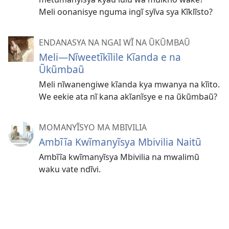
Meli oonanisye nguma ingĩ syĩva sya Kĩklĩsto?
ENDANASYA NA NGAI WĨ NA ŨKŨMBAŨ
Meli​—Nĩweetĩkĩlile Kĩanda e na
Ũkũmbaũ
Meli nĩwanengiwe kĩanda kya mwanya na kĩito.
We eekie ata nĩ kana akĩanĩsye e na ũkũmbaũ?
MOMANYĨSYO MA MBIVILIA
Ambĩĩa Kwĩmanyĩsya Mbivilia Naitũ
Ambĩĩa kwĩmanyĩsya Mbivilia na mwalimũ
waku vate ndĩvi.