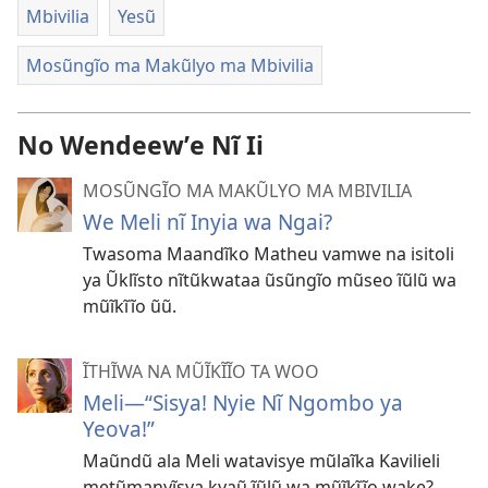
Mbivilia
Yesũ
Mosũngĩo ma Makũlyo ma Mbivilia
No Wendeewʼe Nĩ Ii
MOSŨNGĨO MA MAKŨLYO MA MBIVILIA
We Meli nĩ Inyia wa Ngai?
Twasoma Maandĩko Matheu vamwe na isitoli
ya Ũklĩsto nĩtũkwataa ũsũngĩo mũseo ĩũlũ wa
mũĩkĩĩo ũũ.
ĨTHĨWA NA MŨĨKĨĨO TA WOO
Meli—“Sisya! Nyie Nĩ Ngombo ya
Yeova!”
Maũndũ ala Meli watavisye mũlaĩka Kavilieli
metũmanyĩsya kyaũ ĩũlũ wa mũĩkĩĩo wake?