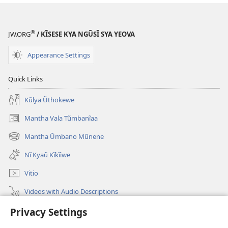
®
JW.ORG
/ KĨSESE KYA NGŨSĨ SYA YEOVA
Appearance Settings
Quick Links
Kũlya Ũthokewe
Mantha Vala Tũmbanĩaa
(opens
new
Mantha Ũmbano Mũnene
(opens
window)
new
Nĩ Kyaũ Kĩkĩiwe
window)
Vitio
Videos with Audio Descriptions
Mantha
Privacy Settings