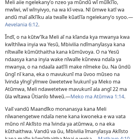
Meli aiie ngelekanyʼo nzeo ya mũndũ wĩ mũĩkĩĩo,
mwĩwi, wĩ wĩnyivyo, na wa kĩ-veva. Nĩ ũmwe katĩ wa
andũ maĩ aĩkĩĩku ala twaĩle kũatĩĩa ngelekanyʼo syoo.​—
Aevelania 6:12
.
Ĩndĩ, o na kũtwʼĩka Meli aĩ na kĩanda kya mwanya kwa
kwĩthĩwa inyia wa Yesũ, Mbivilia ndĩmanyĩasya kana
nĩtwaĩle kũmũthaitha kana kũmũvoya. O na Yesũ
ndaasya kana inyia wake nĩwaĩle kũnewa ndaĩa ya
mwanya, o na ndaaĩa aatĩĩi make nĩmeke ũu. Na ũndũ
ũngĩ nĩ kana, eka o mavukunĩ ma ũvoo mũseo na
ĩvinda yĩngĩ yĩmwe ũwetetwe ĩvukunĩ ya Meko ma
Atũmwa, Meli ndawetetwe mavukunĩ ala angĩ 22 ma
ũla wĩtawa Ũtianĩo Mweũ.​—
Meko ma Atũmwa 1:14
.
Vaiĩ vandũ Maandĩko monanasya kana Meli
nĩwanengetwe ndaĩa nene kana kwoneka e wa vata
mũno nĩ Aklĩsto ma ĩvinda ya atũmwa, o na eka
kũthaithwa. Vandũ va ũu, Mbivilia ĩmanyĩasya Aklĩsto
kana maĩle kũmũthaitha Ngai e weka.​—
Mathayo 4:10
.