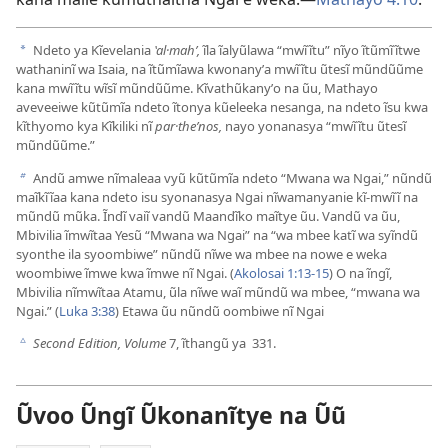
Ndeto ya Kĩevelania
ʽal·mahʹ,
ĩla ĩalyũlawa “mwĩĩtu” nĩyo ĩtũmĩĩtwe
a
wathaninĩ wa Isaia, na ĩtũmĩawa kwonanyʼa mwĩĩtu ũtesĩ mũndũũme
kana mwĩĩtu wĩsĩ mũndũũme. Kĩvathũkanyʼo na ũu, Mathayo
aveveeiwe kũtũmĩa ndeto ĩtonya kũeleeka nesanga, na ndeto ĩsu kwa
kĩthyomo kya Kĩkiliki nĩ
par·theʹnos,
nayo yonanasya “mwĩĩtu ũtesĩ
mũndũũme.”
Andũ amwe nĩmaleaa vyũ kũtũmĩa ndeto “Mwana wa Ngai,” nũndũ
b
maĩkĩĩaa kana ndeto isu syonanasya Ngai nĩwamanyanie kĩ-mwĩĩ na
mũndũ mũka. Ĩndĩ vaiĩ vandũ Maandĩko maĩtye ũu. Vandũ va ũu,
Mbivilia ĩmwĩtaa Yesũ “Mwana wa Ngai” na “wa mbee katĩ wa syĩndũ
syonthe ila syoombiwe” nũndũ nĩwe wa mbee na nowe e weka
woombiwe ĩmwe kwa ĩmwe nĩ Ngai. (
Akolosai 1:13-15
) O na ĩngĩ,
Mbivilia nĩmwĩtaa Atamu, ũla nĩwe waĩ mũndũ wa mbee, “mwana wa
Ngai.” (
Luka 3:38
) Etawa ũu nũndũ oombiwe nĩ Ngai
Second Edition, Volume
7, ĩthangũ ya 331.
c
Ũvoo Ũngĩ Ũkonanĩtye na Ũũ