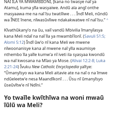
NAĨ ĨLA YA MWAMBĨĨONĨ, [kana no twasye naĩ ya
Atamu], kuma yĩla wasyaiwe. Andũ ala angĩ onthe
masyaawa me na naĩ ĩsu twatiĩiwe . . . Ĩndĩ Meli, nũndũ
wa ĨNEE ĩnene, nĩwasũvĩiwe ndakakwatwe nĩ naĩ ĩsu.”
c
Kĩvathũkanyʼo na ũu, vaiĩ vandũ Mbivilia ĩmanyĩasya
kana Meli ndaĩ na naĩ ĩla ya mwambĩĩonĩ. (
Savuli 51:5;
Alomi 5:12
) Ĩndĩ ũwʼo nĩ kana Meli we mwene
nĩwoonanisye kana aĩ mwene naĩ yĩla waumisye
nthembo ĩla yaĩle kumwʼa nĩ iveti ila syasyaa kwondũ
wa naĩ kwosana na Mĩao ya Mose. (
Alivai 12:2-8;
Luka
2:21-24
) Ĩvuku
New Catholic Encyclopedia
yaĩtye:
“Ũmanyĩsyo wa kana Meli aitavie ate na naĩ o na ĩmwe
ndũeleetwʼe nesa Maandĩkonĩ . . . Ũsu nĩ ũmanyĩsyo
ũseũvĩtwʼe nĩ Ndĩni.”
Yo twaĩle kwĩthĩwa na woni mwaũ
ĩũlũ wa Meli?