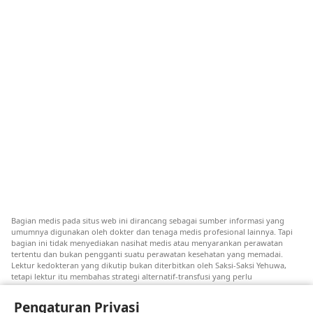
Bagian medis pada situs web ini dirancang sebagai sumber informasi yang
umumnya digunakan oleh dokter dan tenaga medis profesional lainnya. Tapi
bagian ini tidak menyediakan nasihat medis atau menyarankan perawatan
tertentu dan bukan pengganti suatu perawatan kesehatan yang memadai.
Lektur kedokteran yang dikutip bukan diterbitkan oleh Saksi-Saksi Yehuwa,
tetapi lektur itu membahas strategi alternatif-transfusi yang perlu
dipertimbangkan. Tiap-tiap dokter bertanggung jawab untuk selalu
mendapatkan informasi terkini, membahas pilihan perawatan, dan membantu
Pengaturan Privasi
pasien membuat pilihan yang sesuai dengan keadaan medis, keinginan, nilai-