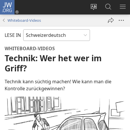
JW.ORG
Anmelden
(öffnet
Websitesprache
Suche
ME
neues
ändern
AN
Whiteboard-Videos
Fenster)
LESE IN
WHITEBOARD-VIDEOS
Technik: Wer het wer im
Griff?
Technik kann süchtig machen! Wie kann man die
Kontrolle zurückgewinnen?