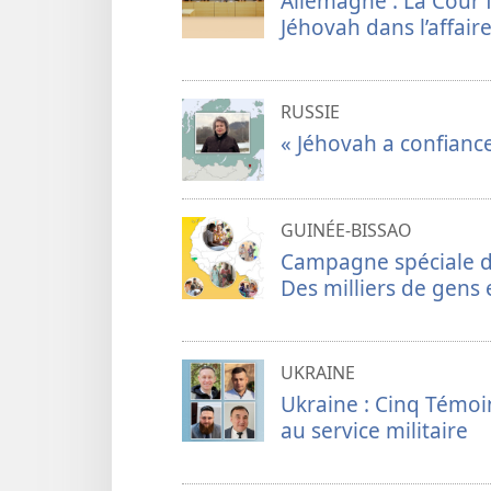
Allemagne : La Cour 
Jéhovah dans l’affai
RUSSIE
« Jéhovah a confianc
GUINÉE-BISSAO
Campagne spéciale de
Des milliers de gens
UKRAINE
Ukraine : Cinq Témoi
au service militaire