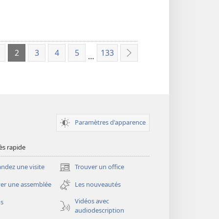
2
3
4
5
133
…
dent
Suivant
Paramètres d'apparence
ès rapide
dez une visite
Trouver un office
(ouvre
une
er une assemblée
Les nouveautés
nouvelle
fenêtre)
Vidéos avec
os
audiodescription