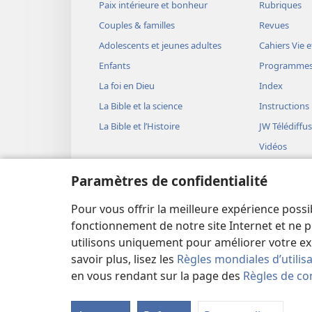
Paix intérieure et bonheur
Rubriques
Couples & familles
Revues
Adolescents et jeunes adultes
Cahiers Vie e
Enfants
Programme
La foi en Dieu
Index
La Bible et la science
Instructions
La Bible et l’Histoire
JW Télédiffu
Vidéos
Musique
Paramètres de confidentialité
Représentati
(version aud
Pour vous offrir la meilleure expérience possi
Lectures bib
fonctionnement de notre site Internet et ne p
utilisons uniquement pour améliorer votre ex
savoir plus, lisez les
Règles mondiales d’utilis
en vous rendant sur la page des
Règles de con
Copyright
© 2026 Watch Tower Bible and Tract Soc