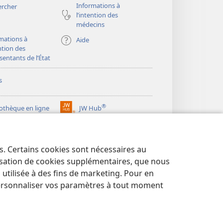
Informations à
ercher
l’intention des
médecins
mations à
Aide
ention des
sentants de l’État
s
®
iothèque en ligne
JW Hub
(ouvre
une
®
ibrary
Watchtower Library
nouvelle
fenêtre)
es. Certains cookies sont nécessaires au
lisation de cookies supplémentaires, que nous
tilisée à des fins de marketing. Pour en
ersonnaliser vos paramètres à tout moment
NTIALITÉ
|
PARAMÈTRES DE CONFIDENTIALITÉ