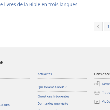
e livres de la Bible en trois langues
1
Précé
AH
Actualités
Liens d'acc
Deman
Qui sommes-nous ?
Trouv
(ouvre
Questions fréquentes
une
Vidé
Demandez une visite
nouvelle
tations
fenêtre)