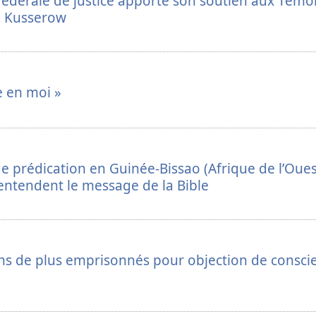
fédérale de justice apporte son soutien aux Témo
re Kusserow
e en moi »
 prédication en Guinée-Bissao (Afrique de l’Ouest
 entendent le message de la Bible
ns de plus emprisonnés pour objection de consci