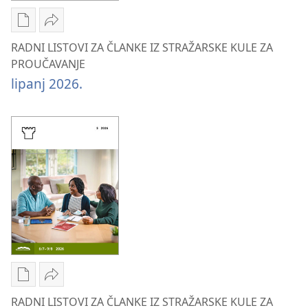
Postavke
Podijeli
preuzimanja
RADNI
RADNI LISTOVI ZA ČLANKE IZ STRAŽARSKE KULE ZA
naših
LISTOVI
PROUČAVANJE
izdanja
ZA
lipanj 2026.
RADNI
ČLANKE
LISTOVI
IZ
ZA
STRAŽARSKE
ČLANKE
KULE
IZ
ZA
STRAŽARSKE
PROUČAVANJE
KULE
lipanj 2026.
ZA
PROUČAVANJE
lipanj 2026.
Postavke
Podijeli
preuzimanja
RADNI
RADNI LISTOVI ZA ČLANKE IZ STRAŽARSKE KULE ZA