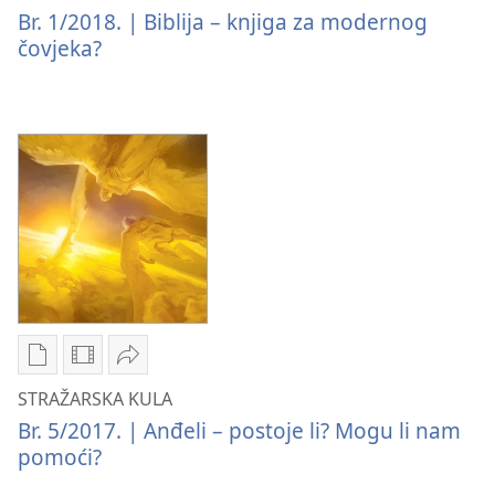
naših
preuzimanje
KULA
Br. 1/2018. | Biblija – knjiga za modernog
izdanja
videosadržaja
Biblija
čovjeka?
STRAŽARSKA
STRAŽARSKA
–
KULA
KULA
knjiga
Biblija
Biblija
za
–
–
modernog
knjiga
knjiga
čovjeka?
za
za
modernog
modernog
čovjeka?
čovjeka?
Postavke
Postavke
Podijeli
preuzimanja
za
STRAŽARSKA
STRAŽARSKA KULA
naših
preuzimanje
KULA
Br. 5/2017. | Anđeli – postoje li? Mogu li nam
izdanja
videosadržaja
Anđeli
pomoći?
STRAŽARSKA
STRAŽARSKA
–