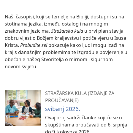
Naši časopisi, koji se temelje na Bibliji, dostupni su na
stotinama jezika, između ostalog i na mnogim
znakovnim jezicima.
Stražarska kula
u prvi plan stavlja
dobru vijest o Božjem kraljevstvu i potiče vjeru u Isusa
Krista.
Probudite se!
pokazuje kako ljudi mogu izaći na
kraj s današnjim problemima te izgrađuje povjerenje u
obećanje našeg Stvoritelja o mirnom i sigurnom
novom svijetu.
STRAŽARSKA KULA (IZDANJE ZA
PROUČAVANJE)
svibanj 2026.
Ovaj broj sadrži članke koji će se u
skupštinama proučavati od 6. srpnja
do 9. kolovoza 2026.