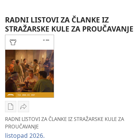
STRAŽARSKA
STRAŽARSKA
ZA
KULA
KULA
PROUČAVANJE)
RADNI LISTOVI ZA ČLANKE IZ
(IZDANJE
(IZDANJE
veljača 2026.
STRAŽARSKE KULE ZA PROUČAVANJE
ZA
ZA
PROUČAVANJE)
PROUČAVANJE)
veljača 2026.
veljača 2026.
Postavke
Podijeli
preuzimanja
RADNI
RADNI LISTOVI ZA ČLANKE IZ STRAŽARSKE KULE ZA
naših
LISTOVI
PROUČAVANJE
izdanja
ZA
listopad 2026.