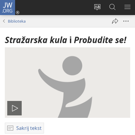
JW.ORG
Prijava
(otvara
Promijeni
JW.ORG
PO
se
jezik
|
IZ
Biblioteka
novi
Pretraga
prozor)
Stražarska kula
i
Probudite se!
Pokreni
video
Sakrij tekst