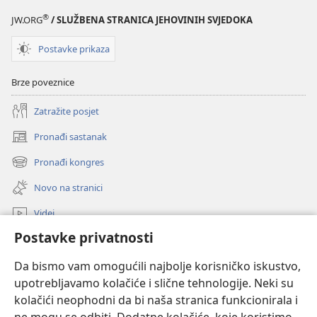
STRAŽARSKE
PROUČAVANJE
®
JW.ORG
/ SLUŽBENA STRANICA JEHOVINIH SVJEDOKA
KULE
ožujak 2026.
ZA
Postavke prikaza
PROUČAVANJE
Brze poveznice
ožujak 2026.
Zatražite posjet
Pronađi sastanak
(otvara
se
Pronađi kongres
(otvara
novi
se
prozor)
Novo na stranici
novi
prozor)
Videi
Postavke privatnosti
Pretraga
Da bismo vam omogućili najbolje korisničko iskustvo,
Dobrovoljni prilog
(otvara
upotrebljavamo kolačiće i slične tehnologije. Neki su
se
kolačići neophodni da bi naša stranica funkcionirala i
novi
INTERNETSKA BIBLIOTEKA Watchtower