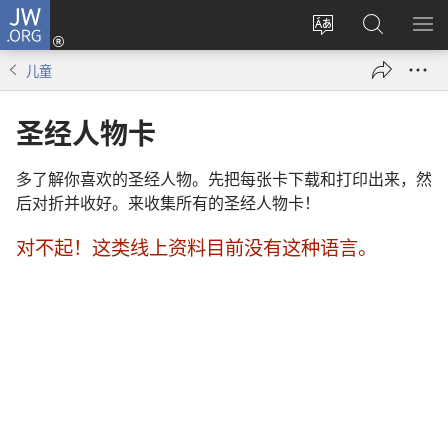
JW.ORG
登
录
更
搜
显
（打
改
索
示
儿童
开
网
JW.ORG
菜
新
站
单
圣经人物卡
窗
语
口）
言
多了解你喜欢的圣经人物。先把每张卡下载和打印出来，然
后对折并收好。来收集所有的圣经人物卡！
对不起！这类线上资料目前没有这种语言。