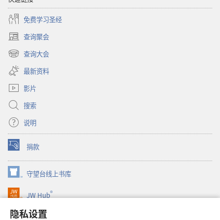
免费学习圣经
查询聚会
（打
开
查询大会
（打
新
开
窗
最新资料
新
口）
窗
影片
口）
搜索
说明
捐款
（打
开
新
守望台线上书库
（打
窗
开
口）
®
JW Hub
新
（打
窗
开
隐私设置
®
口）
JW Library
新