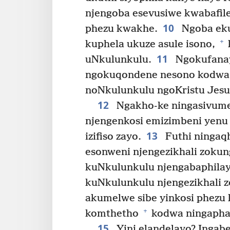
njengoba esevusiwe kwabafil
10
phezu kwakhe.
Ngoba eku
+
kuphela ukuze asule isono,
11
uNkulunkulu.
Ngokufanayo
ngokuqondene nesono kodwa
noNkulunkulu ngoKristu Jes
12
Ngakho-ke ningasivumel
njengenkosi emizimbeni yenu
13
izifiso zayo.
Futhi ningaqh
esonweni njengezikhali zokun
kuNkulunkulu njengabaphilay
kuNkulunkulu njengezikhali 
akumelwe sibe yinkosi phezu
+
komthetho
kodwa ningapha
15
Yini elandelayo? Ingab