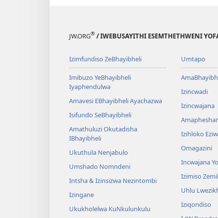
®
JW.ORG
/ IWEBUSAYITHI ESEMTHETHWENI YOF
Izimfundiso ZeBhayibheli
Umtapo
Imibuzo YeBhayibheli
AmaBhayibhe
Iyaphendulwa
Izincwadi
Amavesi EBhayibheli Ayachazwa
Izincwajana
Isifundo SeBhayibheli
Amaphesha
Amathuluzi Okutadisha
Izihloko Ez
IBhayibheli
Omagazini
Ukuthula Nenjabulo
Incwajana 
Umshado Nomndeni
Izimiso Zem
Intsha & Izinsizwa Nezintombi
Uhlu Lwezi
Izingane
Iziqondiso
Ukukholelwa KuNkulunkulu