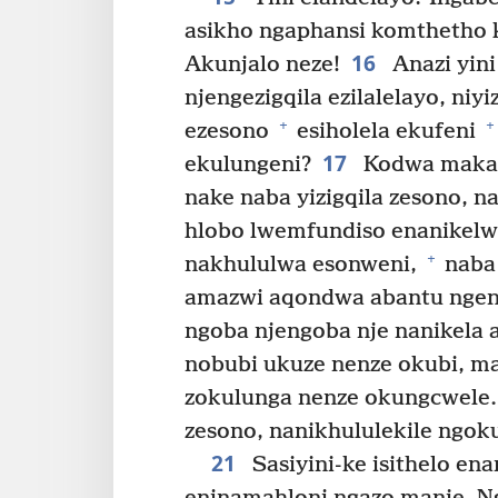
asikho ngaphansi komthetho
16
Akunjalo neze!
Anazi yini
njengezigqila ezilalelayo, niy
+
+
ezesono
esiholela ekufeni
17
ekulungeni?
Kodwa makab
nake naba yizigqila zesono, n
hlobo lwemfundiso enanikelw
+
nakhululwa esonweni,
naba 
amazwi aqondwa abantu ngen
ngoba njengoba nje nanikela 
nobubi ukuze nenze okubi, ma
zokulunga nenze okungcwele
zesono, nanikhululekile ngo
21
Sasiyini-ke isithelo ena