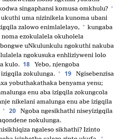
+
 kodwa singaphansi komusa omkhulu?
 ukuthi uma nizinikela kunoma ubani
+
izigqila zalowo enimlalelayo,
kungaba
noma ezokulalela okuholela
ongwe uNkulunkulu ngokuthi nakuba
alulalela ngokusuka enhliziyweni lolo
18
a kulo.
Yebo, njengoba
19
+
izigqila zokulunga.
Ngisebenzisa
xa yobuthakathaka benyama yenu;
amalunga enu aba izigqila zokungcola
nje nikelani amalunga enu abe izigqila
20
+
.
Ngoba ngesikhathi niseyizigqila
kuqondene nokulunga.
nisikhiqiza ngaleso sikhathi? Izinto
+