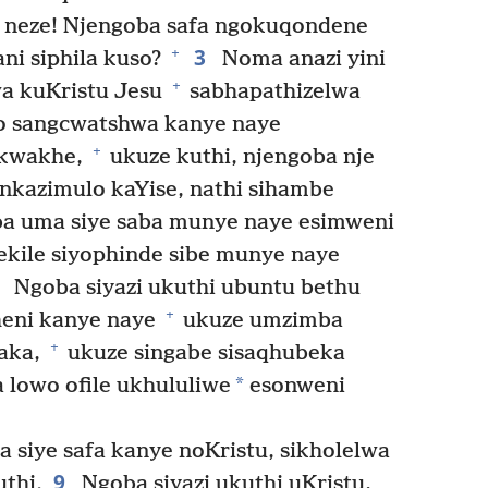
 neze! Njengoba safa ngokuqondene
3
+
ni siphila kuso?
Noma anazi yini
+
wa kuKristu Jesu
sabhapathizelwa
 sangcwatshwa kanye naye
+
 kwakhe,
ukuze kuthi, njengoba nje
nkazimulo kaYise, nathi sihambe
a uma siye saba munye naye esimweni
kile siyophinde sibe munye naye
6
Ngoba siyazi ukuthi ubuntu bethu
+
heni kanye naye
ukuze umzimba
+
aka,
ukuze singabe sisaqhubeka
*
lowo ofile ukhululiwe
esonweni
siye safa kanye noKristu, sikholelwa
9
uthi.
Ngoba siyazi ukuthi uKristu,