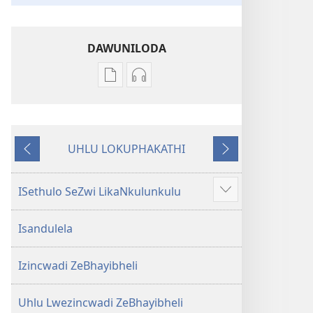
DAWUNILODA
Izindlela
Izindlela
zokudawuniloda
zokudawuniloda
izincwadi
okulalelwayo
IBhayibheli
IBhayibheli
UHLU LOKUPHAKATHI
ImiBhalo
ImiBhalo
Emuva
Phambili
Engcwele
Engcwele
(Elibukezwe
(Elibukezwe
ISethulo SeZwi LikaNkulunkulu
Bonisa
Ngo-
Ngo-
okwengeziwe
2013)
2013)
Isandulela
Izincwadi ZeBhayibheli
Uhlu Lwezincwadi ZeBhayibheli