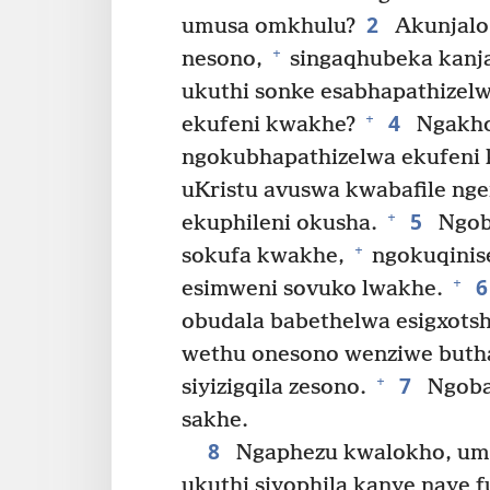
2
umusa omkhulu?
Akunjalo
+
nesono,
singaqhubeka kanja
ukuthi sonke esabhapathizel
4
+
ekufeni kwakhe?
Ngakho
ngokubhapathizelwa ekufeni
uKristu avuswa kwabafile nge
5
+
ekuphileni okusha.
Ngob
+
sokufa kwakhe,
ngokuqinise
+
esimweni sovuko lwakhe.
obudala babethelwa esigxots
wethu onesono wenziwe buth
7
+
siyizigqila zesono.
Ngoba 
sakhe.
8
Ngaphezu kwalokho, uma 
ukuthi siyophila kanye naye f