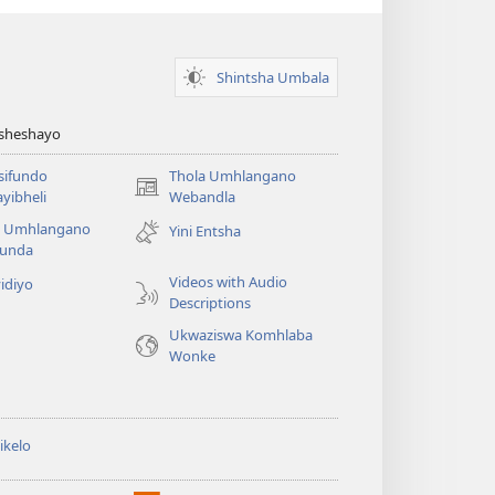
Shintsha Umbala
Asheshayo
isifundo
Thola Umhlangano
(kuvuleka
yibheli
Webandla
ikhasi
a Umhlangano
Yini Entsha
elisha)
funda
Videos with Audio
idiyo
Descriptions
Ukwaziswa Komhlaba
Wonke
ikelo