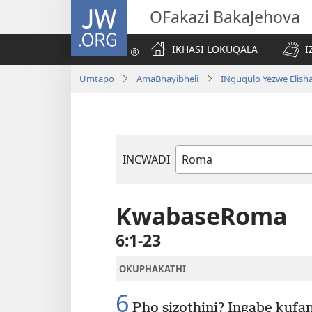
JW.ORG
OFakazi BakaJehova
IKHASI LOKUQALA
I
Umtapo
AmaBhayibheli
INguqulo Yezwe Elish
INCWADI
Ngencwadi
YeBhayibheli
KwabaseRoma
6:1-23
OKUPHAKATHI
6
Pho sizothini? Ingabe kuf