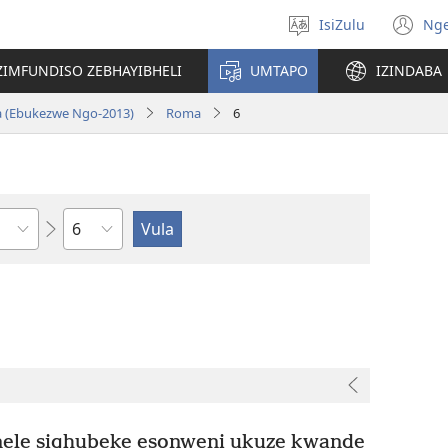
IsiZulu
Ng
Khetha
(k
ulimi
ik
ZIMFUNDISO ZEBHAYIBHELI
UMTAPO
IZINDABA
el
a (Ebukezwe Ngo-2013)
Roma
6
Ngesahluko
anele siqhubeke esonweni ukuze kwande