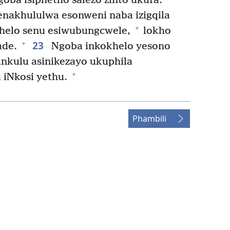
oba isiphetho salezo zinto ukufa.
nakhululwa esonweni naba izigqila
+
ithelo senu esiwubungcwele,
lokho
23
+
ade.
Ngoba inkokhelo yesono
nkulu asinikezayo ukuphila
+
 iNkosi yethu.
Phambili