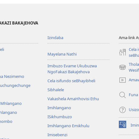
AKAZI BAKAJEHOVA
Izindaba
Ama-link 
li
Cela 
Mayelana Nathi
seBha
Thol
Imibuzo Evame Ukubuzwa
(kuvuleka
Wesi
NgoFakazi BakaJehova
ikhasi
na Nezimemo
Amav
Cela isifundo seBhayibheli
elisha)
iwuchungechunge
Sibhalele
Funa
Vakashela AmaHhovisi Ethu
YoMhlangano
Imihlangano
Usizo
ihlangano
ISikhumbuzo
khombo
Imin
Imihlangano Emikhulu
(kuvuleka
ikhasi
Imisebenzi