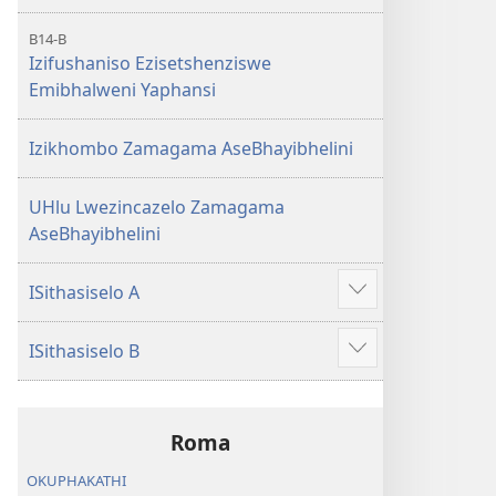
B14-B
Izifushaniso Ezisetshenziswe
Emibhalweni Yaphansi
Izikhombo Zamagama AseBhayibhelini
UHlu Lwezincazelo Zamagama
AseBhayibhelini
ISithasiselo A
Bonisa
okwengeziwe
ISithasiselo B
Bonisa
okwengeziwe
Roma
OKUPHAKATHI