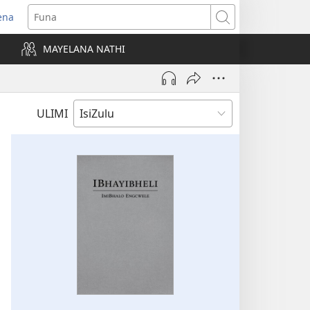
ena
uvuleka
Funa
hasi
MAYELANA NATHI
isha)
ULIMI