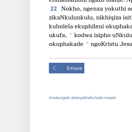
eninamahloni ngazo manje. Ng
22
Nokho, ngenxa yokuthi se
zikaNkulunkulu, nikhiqiza is
kuholela ekuphileni okuphak
+
ukufa,
kodwa isipho uNkulu
+
okuphakade
ngoKristu Jesu
Emuva
Amalungelo abanyathelisi bale ncwadi