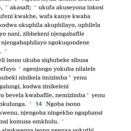
+
+
e,
akasafi;
ukufa akuseyona inkosi
feni kwakhe, wafa kanye kwaba
kodwa ukuphila akuphilayo, uphilela
 nani, zibhekeni njengabafile
 njengabaphilayo ngokuqondene
+
u.
i isono ukuba siqhubeke sibusa
+
 efayo
ngenjongo yokuba nilalele
*
ubeki ninikela imizimba
yenu
galungi, kodwa zinikeleni
*
o bevela kwabafile, nemizimba
yenu
14
+
zokulunga.
Ngoba isono
 kwenu, njengoba ningekho ngaphansi
+
nsi komusa omkhulu.
e sizokwenza isono ngenxa yokuthi