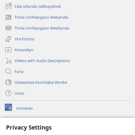
Cela isifundo seBhayibheli
Thola Umhlangano Webandla
(kuvuleka
ikhasi
Thola Umhlangano Wesifunda
(kuvuleka
elisha)
ikhasi
Yini Entsha
elisha)
Amavidiyo
Videos with Audio Descriptions
Funa
Ukwaziswa Komhlaba Wonke
Usizo
Iminikelo
(kuvuleka
ikhasi
elisha)
I-
ONLINE LIBRARY YeBhayibheli
Privacy Settings
(kuvuleka
ikhasi