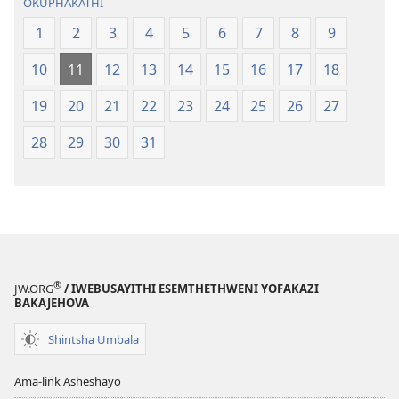
OKUPHAKATHI
1
2
3
4
5
6
7
8
9
10
11
12
13
14
15
16
17
18
19
20
21
22
23
24
25
26
27
28
29
30
31
®
JW.ORG
/ IWEBUSAYITHI ESEMTHETHWENI YOFAKAZI
BAKAJEHOVA
Shintsha Umbala
Ama-link Asheshayo