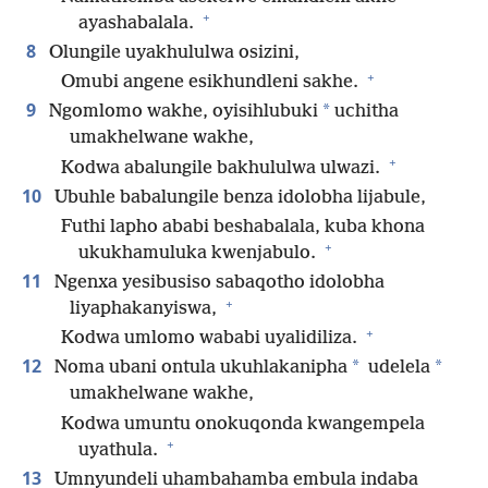
+
ayashabalala.
8
Olungile uyakhululwa osizini,
+
Omubi angene esikhundleni sakhe.
9
*
Ngomlomo wakhe, oyisihlubuki
uchitha
umakhelwane wakhe,
+
Kodwa abalungile bakhululwa ulwazi.
10
Ubuhle babalungile benza idolobha lijabule,
Futhi lapho ababi beshabalala, kuba khona
+
ukukhamuluka kwenjabulo.
11
Ngenxa yesibusiso sabaqotho idolobha
+
liyaphakanyiswa,
+
Kodwa umlomo wababi uyalidiliza.
12
*
*
Noma ubani ontula ukuhlakanipha
udelela
umakhelwane wakhe,
Kodwa umuntu onokuqonda kwangempela
+
uyathula.
13
Umnyundeli uhambahamba embula indaba