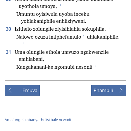
+
uyothola umoya,
Umuntu oyisiwula uyoba inceku
yohlakaniphile enhliziyweni.
+
30
Izithelo zolungile ziyisihlahla sokuphila,
*
Nalowo ozuza imiphefumulo
uhlakaniphile.
+
31
Uma olungile ethola umvuzo ngakwenzile
emhlabeni,
+
Kangakanani-ke ngomubi nesoni!
Emuva
Phambili
Amalungelo abanyathelisi bale ncwadi