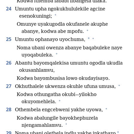
Kodwa ithemba lababi libangela ulaka.
24
Umuntu upha ngokukhululekile agcine
+
esenokuningi;
Omunye uyakugodla okufanele akuphe
+
abanye, kodwa abe mpofu.
+
25
*
Umuntu ophanayo uyochuma,
Noma ubani owenza abanye baqabuleke naye
+
uyoqabuleka.
26
Abantu bayomqalekisa umuntu ogodla ukudla
okusanhlamvu,
Kodwa bayombusisa lowo okudayisayo.
+
27
Okhuthalele ukwenza okuhle ufuna umusa,
Kodwa othungatha okubi—yilokho
+
okuyomehlela.
+
28
Othembela engcebweni yakhe uyowa,
Kodwa abalungile bayokhephuzela
+
njengamahlamvu.
29
*
Noma ubani olethela indlu yakhe inkathazo