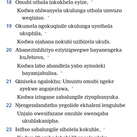
+
18
Omubi uthola inkokhelo eyize,
Kodwa ohlwanyela ukulunga uthola umvuzo
+
weqiniso.
19
Okumela ngokuqinile ukulunga uyothola
+
ukuphila,
Kodwa ojahana nokubi uzibizela ukufa.
20
Abanezinhliziyo eziyizigwegwe bayanengeka
+
kuJehova,
Kodwa labo abandlela yabo ayisoleki
+
bayamjabulisa.
21
Qiniseka ngalokhu: Umuntu omubi ngeke
+
ayekwe angajeziswa,
Kodwa izingane zabalungile ziyophunyuka.
22
Njengendandatho yegolide ekhaleni lengulube
Unjalo owesifazane omuhle owenqaba
ukuhlakanipha.
+
23
Isifiso sabalungile siholela kokuhle,