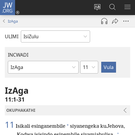
JW.ORG
Ngena
(kuvuleka
Shintsha
Funa
VE
ikhasi
ulimi
Ku-
I-
IzAga
elisha)
JW.ORG
ME
ULIMI
INCWADI
Ngesahluko
Ngencwadi
YeBhayibheli
IzAga
11:1-31
OKUPHAKATHI
11
*
Isikali esinganembile
siyanengeka kuJehova,
+
Kodwa isisindo esinembile siyamjabulisa.