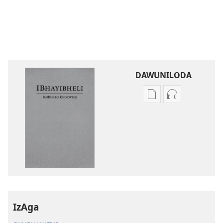
DAWUNILODA
Izindlela
Izindlela
zokudawuniloda
zokudawunil
izincwadi
okulalelwayo
IBhayibheli
IBhayibheli
ImiBhalo
ImiBhalo
Engcwele
Engcwele
(Elibukezwe
(Elibukezwe
Ngo-
Ngo-
2013)
2013)
IzAga