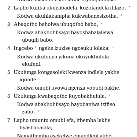
+
2
Lapho kufika ukugabadela, kuzolandela ihlazo,
+
Kodwa ukuhlakanipha kukwabanesizotha.
+
3
Abaqotho baholwa ubuqotho babo,
Kodwa abakhohlisayo bayoshabalaliswa
+
ubuqili babo.
+
4
*
Ingcebo
ngeke izuzise ngosuku lolaka,
Kodwa ukulunga yikona okuyokhulula
+
ekufeni.
5
Ukulunga kongasoleki kwenza indlela yakhe
iqonde,
+
Kodwa omubi uyowa ngenxa yobubi bakhe.
+
6
Ukulunga kwabaqotho kuyobakhulula,
Kodwa abakhohlisayo bayobanjwa izifiso
+
zabo.
7
Lapho umuntu omubi efa, ithemba lakhe
liyashabalala;
Namathemba asekelwe emandleni akhe