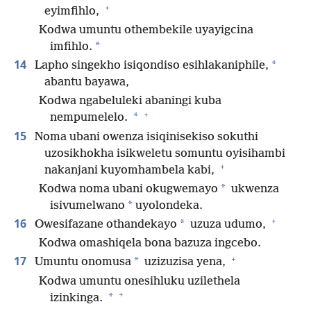
+
eyimfihlo,
Kodwa umuntu othembekile uyayigcina
*
imfihlo.
14
*
Lapho singekho isiqondiso esihlakaniphile,
abantu bayawa,
Kodwa ngabeluleki abaningi kuba
+
*
nempumelelo.
15
Noma ubani owenza isiqinisekiso sokuthi
uzosikhokha isikweletu somuntu oyisihambi
+
nakanjani kuyomhambela kabi,
*
Kodwa noma ubani okugwemayo
ukwenza
*
isivumelwano
uyolondeka.
+
16
*
Owesifazane othandekayo
uzuza udumo,
Kodwa omashiqela bona bazuza ingcebo.
+
17
*
Umuntu onomusa
uzizuzisa yena,
Kodwa umuntu onesihluku uzilethela
+
*
izinkinga.