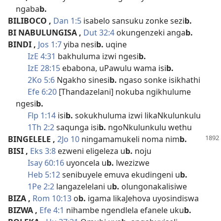
ngaba
b.
BILIBOCO
,
Dan 1:5
isabelo sansuku zonke sezi
b.
BI NABULUNGISA
,
Dut 32:4
okungenzeki anga
b.
BINDI
,
Jos 1:7
yiba nesi
b.
uqine
IzE 4:31
bakhuluma izwi ngesi
b.
IzE 28:15
ebabona, uPawulu wama isi
b.
2Ko 5:6
Ngakho sinesi
b.
ngaso sonke isikhathi
Efe 6:20
[Thandazelani] nokuba ngikhulume
ngesi
b.
Flp 1:14
isi
b.
sokukhuluma izwi likaNkulunkulu
1Th 2:2
saqunga isi
b.
ngoNkulunkulu wethu
BINGELELE
,
2Jo 10
ningamamukeli noma nim
b.
BISI
,
Eks 3:8
ezweni eligeleza u
b.
noju
Isay 60:16
uyoncela u
b.
lwezizwe
Heb 5:12
senibuyele emuva ekudingeni u
b.
1Pe 2:2
langazelelani u
b.
olungonakalisiwe
BIZA
,
Rom 10:13
o
b.
igama likaJehova uyosindiswa
BIZWA
,
Efe 4:1
nihambe ngendlela efanele uku
b.