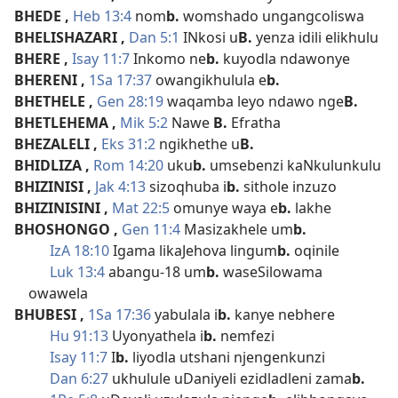
BHEDE
,
Heb 13:4
nom
b.
womshado ungangcoliswa
BHELISHAZARI
,
Dan 5:1
INkosi u
B.
yenza idili elikhulu
BHERE
,
Isay 11:7
Inkomo ne
b.
kuyodla ndawonye
BHERENI
,
1Sa 17:37
owangikhulula e
b.
BHETHELE
,
Gen 28:19
waqamba leyo ndawo nge
B.
BHETLEHEMA
,
Mik 5:2
Nawe
B.
Efratha
BHEZALELI
,
Eks 31:2
ngikhethe u
B.
BHIDLIZA
,
Rom 14:20
uku
b.
umsebenzi kaNkulunkulu
BHIZINISI
,
Jak 4:13
sizoqhuba i
b.
sithole inzuzo
BHIZINISINI
,
Mat 22:5
omunye waya e
b.
lakhe
BHOSHONGO
,
Gen 11:4
Masizakhele um
b.
IzA 18:10
Igama likaJehova lingum
b.
oqinile
Luk 13:4
abangu-18 um
b.
waseSilowama
owawela
BHUBESI
,
1Sa 17:36
yabulala i
b.
kanye nebhere
Hu 91:13
Uyonyathela i
b.
nemfezi
Isay 11:7
I
b.
liyodla utshani njengenkunzi
Dan 6:27
ukhulule uDaniyeli ezidladleni zama
b.