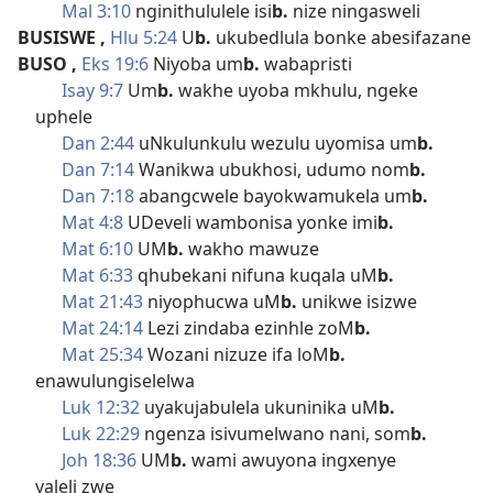
Mal 3:10
nginithululele isi
b.
nize ningasweli
BUSISWE
,
Hlu 5:24
U
b.
ukubedlula bonke abesifazane
BUSO
,
Eks 19:6
Niyoba um
b.
wabapristi
Isay 9:7
Um
b.
wakhe uyoba mkhulu, ngeke
uphele
Dan 2:44
uNkulunkulu wezulu uyomisa um
b.
Dan 7:14
Wanikwa ubukhosi, udumo nom
b.
Dan 7:18
abangcwele bayokwamukela um
b.
Mat 4:8
UDeveli wambonisa yonke imi
b.
Mat 6:10
UM
b.
wakho mawuze
Mat 6:33
qhubekani nifuna kuqala uM
b.
Mat 21:43
niyophucwa uM
b.
unikwe isizwe
Mat 24:14
Lezi zindaba ezinhle zoM
b.
Mat 25:34
Wozani nizuze ifa loM
b.
enawulungiselelwa
Luk 12:32
uyakujabulela ukuninika uM
b.
Luk 22:29
ngenza isivumelwano nani, som
b.
Joh 18:36
UM
b.
wami awuyona ingxenye
yaleli zwe