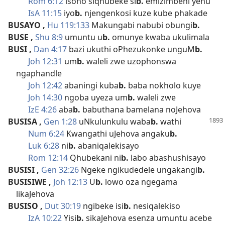
Rom 6:12
isono siqhubeke si
b.
emizimbeni yenu
IsA 11:15
iyo
b.
njengenkosi kuze kube phakade
BUSAYO
,
Hu 119:133
Makungabi nabubi obungi
b.
BUSE
,
Shu 8:9
umuntu u
b.
omunye kwaba ukulimala
BUSI
,
Dan 4:17
bazi ukuthi oPhezukonke unguM
b.
Joh 12:31
um
b.
waleli zwe uzophonswa
ngaphandle
Joh 12:42
abaningi kuba
b.
baba nokholo kuye
Joh 14:30
ngoba uyeza um
b.
waleli zwe
IzE 4:26
aba
b.
babuthana bamelana noJehova
BUSISA
,
Gen 1:28
uNkulunkulu waba
b.
wathi
Num 6:24
Kwangathi uJehova angaku
b.
Luk 6:28
ni
b.
abaniqalekisayo
Rom 12:14
Qhubekani ni
b.
labo abashushisayo
BUSISI
,
Gen 32:26
Ngeke ngikudedele ungakangi
b.
BUSISIWE
,
Joh 12:13
U
b.
lowo oza ngegama
likaJehova
BUSISO
,
Dut 30:19
ngibeke isi
b.
nesiqalekiso
IzA 10:22
Yisi
b.
sikaJehova esenza umuntu acebe