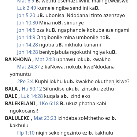
Mat 6:9
B.
wethu osemazulwini, malingcweliswe
Luk 2:49
kumele ngibe sendlini ka
B.
Joh 5:20
u
B.
ubonisa iNdodana izinto azenzayo
Joh 10:30
Mina no
B.
simunye
Joh 14:6
oza ku
B.
ngaphandle kokuba eze ngami
Joh 14:9
Ongibonile mina umbonile no
B.
Joh 14:28
ngoba u
B.
mkhulu kunami
Joh 14:28
beniyojabula ngokuthi ngiya ku
B.
BA KHONA
,
Mat 24:3
uphawu loku
b.
kwakho
Mat 24:37
zikaNowa, noku
b.
kweNdodana
yomuntu
2Pe 3:4
Kuphi lokhu ku
b.
kwakhe okuthenjisiwe?
BALA
,
Hu 90:12
Sifundise uku
b.
izinsuku zethu
BALE
,
Luk 14:28
kuqala a
b.
izindleko
BALEKELANI
,
1Ko 6:18
B.
ukuziphatha kabi
ngokocansi!
BALULEKE
,
Mat 23:23
izindaba zoMthetho ezi
b.
kakhulu
Flp 1:10
niqiniseke ngezinto ezi
b.
kakhulu