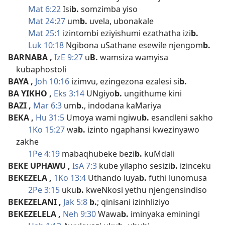
Mat 6:22
Isi
b.
somzimba yiso
Mat 24:27
um
b.
uvela, ubonakale
Mat 25:1
izintombi eziyishumi ezathatha izi
b.
Luk 10:18
Ngibona uSathane esewile njengom
b.
BARNABA
,
IzE 9:27
u
B.
wamsiza wamyisa
kubaphostoli
BAYA
,
Joh 10:16
izimvu, ezingezona ezalesi si
b.
BA YIKHO
,
Eks 3:14
UNgiyo
b.
ungithume kini
BAZI
,
Mar 6:3
um
b.
, indodana kaMariya
BEKA
,
Hu 31:5
Umoya wami ngiwu
b.
esandleni sakho
1Ko 15:27
wa
b.
izinto ngaphansi kwezinyawo
zakhe
1Pe 4:19
mabaqhubeke bezi
b.
kuMdali
BEKE UPHAWU
,
IsA 7:3
kube yilapho sesizi
b.
izinceku
BEKEZELA
,
1Ko 13:4
Uthando luya
b.
futhi lunomusa
2Pe 3:15
uku
b.
kweNkosi yethu njengensindiso
BEKEZELANI
,
Jak 5:8
b.
; qinisani izinhliziyo
BEKEZELELA
,
Neh 9:30
Wawa
b.
iminyaka eminingi