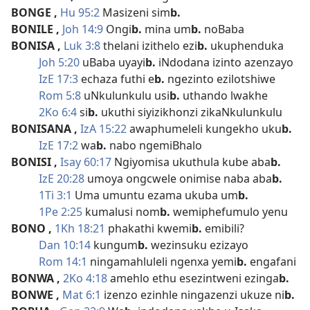
BONGE
,
Hu 95:2
Masizeni sim
b.
BONILE
,
Joh 14:9
Ongi
b.
mina um
b.
noBaba
BONISA
,
Luk 3:8
thelani izithelo ezi
b.
ukuphenduka
Joh 5:20
uBaba uyayi
b.
iNdodana izinto azenzayo
IzE 17:3
echaza futhi e
b.
ngezinto ezilotshiwe
Rom 5:8
uNkulunkulu usi
b.
uthando lwakhe
2Ko 6:4
si
b.
ukuthi siyizikhonzi zikaNkulunkulu
BONISANA
,
IzA 15:22
awaphumeleli kungekho uku
b.
IzE 17:2
wa
b.
nabo ngemiBhalo
BONISI
,
Isay 60:17
Ngiyomisa ukuthula kube aba
b.
IzE 20:28
umoya ongcwele onimise naba aba
b.
1Ti 3:1
Uma umuntu ezama ukuba um
b.
1Pe 2:25
kumalusi nom
b.
wemiphefumulo yenu
BONO
,
1Kh 18:21
phakathi kwemi
b.
emibili?
Dan 10:14
kungum
b.
wezinsuku ezizayo
Rom 14:1
ningamahluleli ngenxa yemi
b.
engafani
BONWA
,
2Ko 4:18
amehlo ethu esezintweni ezinga
b.
BONWE
,
Mat 6:1
izenzo ezinhle ningazenzi ukuze ni
b.