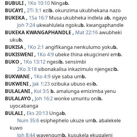
BUBULI
,
1Ko 10:10
Ninga
b.
BUCAYI
,
2Ti 3:1
ezi
b.
okunzima ukubhekana nazo
BUKEKA
,
1Sa 16:7
Musa ukubheka indlela a
b.
ngayo
Joh 7:24
ukwahlulela ngoku
b.
kwangaphandle
BUKEKA KWANGAPHANDLE
,
Mat 22:16
awubheki
uku
b.
BUKISA
,
1Ko 2:1
angifikanga nenkulumo yoku
b.
BUKISWENI
,
1Ko 4:9
ubeke thina ekugcineni em
b.
BUKO
,
1Ko 13:12
ngesi
b.
sensimbi
2Ko 3:18
sibonakalisa inkazimulo njengezi
b.
BUKWANE
,
1Ko 4:9
siye saba um
b.
BUKWENI
,
Jak 1:23
ozibuka ubuso esi
b.
BULALANI
,
Kol 3:5
b.
amalunga emizimba yenu
BULALAYO
,
Joh 16:2
wonke umuntu oni
b.
uyocabanga
BULALI
,
Eks 20:13
Unga
b.
Num 35:6
esiphephelo ukuze um
b.
abalekele
kuwo
Joh 8:44
wayengum
b.
kusukela ekuqaleni