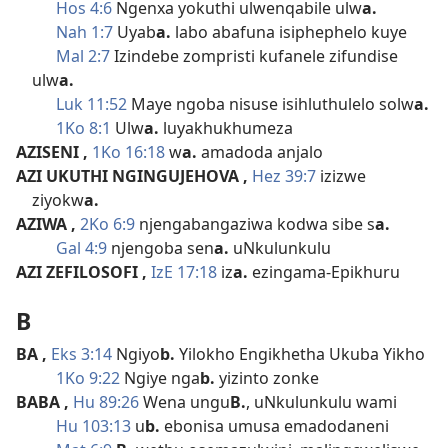
Hos 4:6
Ngenxa yokuthi ulwenqabile ulw
a.
Nah 1:7
Uyab
a.
labo abafuna isiphephelo kuye
Mal 2:7
Izindebe zompristi kufanele zifundise
ulw
a.
Luk 11:52
Maye ngoba nisuse isihluthulelo solw
a.
1Ko 8:1
Ulw
a.
luyakhukhumeza
AZISENI
,
1Ko 16:18
w
a.
amadoda anjalo
AZI UKUTHI NGINGUJEHOVA
,
Hez 39:7
izizwe
ziyokw
a.
AZIWA
,
2Ko 6:9
njengabangaziwa kodwa sibe s
a.
Gal 4:9
njengoba sen
a.
uNkulunkulu
AZI ZEFILOSOFI
,
IzE 17:18
iz
a.
ezingama-Epikhuru
B
BA
,
Eks 3:14
Ngiyo
b.
Yilokho Engikhetha Ukuba Yikho
1Ko 9:22
Ngiye nga
b.
yizinto zonke
BABA
,
Hu 89:26
Wena ungu
B.
, uNkulunkulu wami
Hu 103:13
u
b.
ebonisa umusa emadodaneni