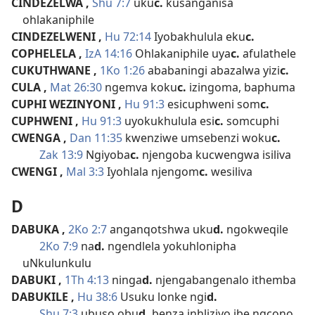
CINDEZELWA
,
Shu 7:7
uku
c.
kusanganisa
ohlakaniphile
CINDEZELWENI
,
Hu 72:14
Iyobakhulula eku
c.
COPHELELA
,
IzA 14:16
Ohlakaniphile uya
c.
afulathele
CUKUTHWANE
,
1Ko 1:26
ababaningi abazalwa yizi
c.
CULA
,
Mat 26:30
ngemva koku
c.
izingoma, baphuma
CUPHI WEZINYONI
,
Hu 91:3
esicuphweni som
c.
CUPHWENI
,
Hu 91:3
uyokukhulula esi
c.
somcuphi
CWENGA
,
Dan 11:35
kwenziwe umsebenzi woku
c.
Zak 13:9
Ngiyoba
c.
njengoba kucwengwa isiliva
CWENGI
,
Mal 3:3
Iyohlala njengom
c.
wesiliva
D
DABUKA
,
2Ko 2:7
anganqotshwa uku
d.
ngokweqile
2Ko 7:9
na
d.
ngendlela yokuhlonipha
uNkulunkulu
DABUKI
,
1Th 4:13
ninga
d.
njengabangenalo ithemba
DABUKILE
,
Hu 38:6
Usuku lonke ngi
d.
Shu 7:3
ubuso obu
d.
benza inhliziyo ibe ngcono