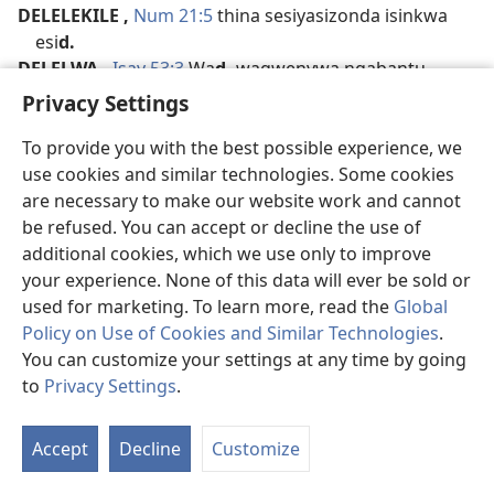
DELELEKILE
,
Num 21:5
thina sesiyasizonda isinkwa
esi
d.
DELELWA
,
Isay 53:3
Wa
d.
wagwenywa ngabantu
DEMONI
,
Mat 8:28
amadoda amabili anama
d.
Privacy Settings
IzE 16:16
eyayinomoya, i
d.
lokubhula
To provide you with the best possible experience, we
1Ko 10:20
izizwe zihlabela ama
d.
use cookies and similar technologies. Some cookies
1Ko 10:21
ukudla etafuleni lama
d.
are necessary to make our website work and cannot
Jak 2:19
ama
d.
ayakholwa athuthumele
be refused. You can accept or decline the use of
DENARIYU
,
Luk 7:41
yayikweleta o
d.
abangu-500
additional cookies, which we use only to improve
DEVELI
,
Mat 25:41
umlilo waphakade
your experience. None of this data will ever be sold or
olungiselelwe u
D.
used for marketing. To learn more, read the
Global
Luk 4:6
U
D.
wathi, leli gunya linikezwe mina
Policy on Use of Cookies and Similar Technologies
.
Luk 8:12
u
D.
uthatha izwi ezinhliziyweni
You can customize your settings at any time by going
Joh 8:44
nivela kuyihlo u
D.
to
Privacy Settings
.
Efe 4:27
ningamniki u
D.
ithuba
Bo
Efe 6:11
melana ngokuqinile no
D.
Uh
Jak 4:7
melanani no
D.
uyonibalekela
Accept
Decline
Customize
Lo
1Pe 5:8
u
D.
uzulazula njengebhubesi elibhongayo
1Jo 3:8
uzobhidliza imisebenzi ka
D.