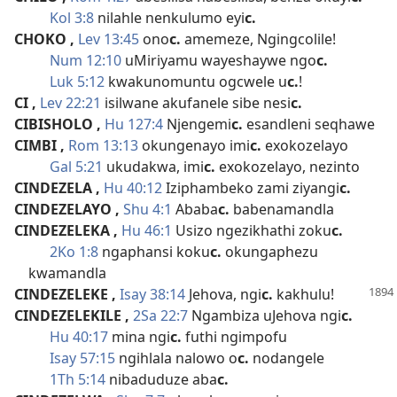
Kol 3:8
nilahle nenkulumo eyi
c.
CHOKO
,
Lev 13:45
ono
c.
amemeze, Ngingcolile!
Num 12:10
uMiriyamu wayeshaywe ngo
c.
Luk 5:12
kwakunomuntu ogcwele u
c.
!
CI
,
Lev 22:21
isilwane akufanele sibe nesi
c.
CIBISHOLO
,
Hu 127:4
Njengemi
c.
esandleni seqhawe
CIMBI
,
Rom 13:13
okungenayo imi
c.
exokozelayo
Gal 5:21
ukudakwa, imi
c.
exokozelayo, nezinto
CINDEZELA
,
Hu 40:12
Iziphambeko zami ziyangi
c.
CINDEZELAYO
,
Shu 4:1
Ababa
c.
babenamandla
CINDEZELEKA
,
Hu 46:1
Usizo ngezikhathi zoku
c.
2Ko 1:8
ngaphansi koku
c.
okungaphezu
kwamandla
CINDEZELEKE
,
Isay 38:14
Jehova, ngi
c.
kakhulu!
CINDEZELEKILE
,
2Sa 22:7
Ngambiza uJehova ngi
c.
Hu 40:17
mina ngi
c.
futhi ngimpofu
Isay 57:15
ngihlala nalowo o
c.
nodangele
1Th 5:14
nibaduduze aba
c.