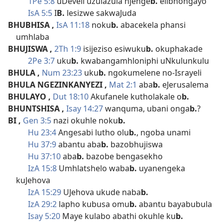
1Pe 5:8
uDeveli uzulazula njenge
b.
elibhongayo
IsA 5:5
I
B.
lesizwe sakwaJuda
BHUBHISA
,
IsA 11:18
noku
b.
abacekela phansi
umhlaba
BHUJISWA
,
2Th 1:9
isijeziso esiwuku
b.
okuphakade
2Pe 3:7
uku
b.
kwabangamhloniphi uNkulunkulu
BHULA
,
Num 23:23
uku
b.
ngokumelene no-Israyeli
BHULA NGEZINKANYEZI
,
Mat 2:1
aba
b.
eJerusalema
BHULAYO
,
Dut 18:10
Akufanele kutholakale o
b.
BHUNTSHISA
,
Isay 14:27
wanquma, ubani onga
b.
?
BI
,
Gen 3:5
nazi okuhle noku
b.
Hu 23:4
Angesabi lutho olu
b.
, ngoba unami
Hu 37:9
abantu aba
b.
bazobhujiswa
Hu 37:10
aba
b.
bazobe bengasekho
IzA 15:8
Umhlatshelo waba
b.
uyanengeka
kuJehova
IzA 15:29
UJehova ukude naba
b.
IzA 29:2
lapho kubusa omu
b.
abantu bayabubula
Isay 5:20
Maye kulabo abathi okuhle ku
b.