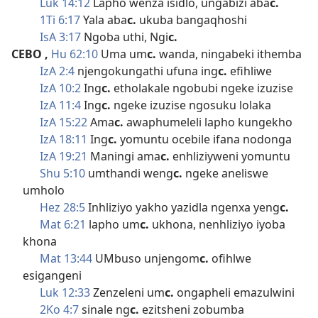
Luk 14:12
Lapho wenza isidlo, ungabizi aba
c.
1Ti 6:17
Yala aba
c.
ukuba bangaqhoshi
IsA 3:17
Ngoba uthi, Ngi
c.
CEBO
,
Hu 62:10
Uma um
c.
wanda, ningabeki ithemba
IzA 2:4
njengokungathi ufuna ing
c.
efihliwe
IzA 10:2
Ing
c.
etholakale ngobubi ngeke izuzise
IzA 11:4
Ing
c.
ngeke izuzise ngosuku lolaka
IzA 15:22
Ama
c.
awaphumeleli lapho kungekho
IzA 18:11
Ing
c.
yomuntu ocebile ifana nodonga
IzA 19:21
Maningi ama
c.
enhliziyweni yomuntu
Shu 5:10
umthandi weng
c.
ngeke aneliswe
umholo
Hez 28:5
Inhliziyo yakho yazidla ngenxa yeng
c.
Mat 6:21
lapho um
c.
ukhona, nenhliziyo iyoba
khona
Mat 13:44
UMbuso unjengom
c.
ofihlwe
esigangeni
Luk 12:33
Zenzeleni um
c.
ongapheli emazulwini
2Ko 4:7
sinale ng
c.
ezitsheni zobumba