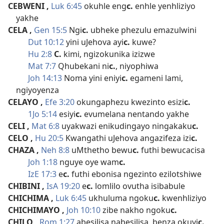
CEBWENI
,
Luk 6:45
okuhle eng
c.
enhle yenhliziyo
yakhe
CELA
,
Gen 15:5
Ngi
c.
ubheke phezulu emazulwini
Dut 10:12
yini uJehova ayi
c.
kuwe?
Hu 2:8
C.
kimi, ngizokunika izizwe
Mat 7:7
Qhubekani ni
c.
, niyophiwa
Joh 14:13
Noma yini eniyi
c.
egameni lami,
ngiyoyenza
CELAYO
,
Efe 3:20
okungaphezu kwezinto esizi
c.
1Jo 5:14
esiyi
c.
evumelana nentando yakhe
CELI
,
Mat 6:8
uyakwazi enikudingayo ningakaku
c.
CELO
,
Hu 20:5
Kwangathi uJehova angazifeza izi
c.
CHAZA
,
Neh 8:8
uMthetho bewu
c.
futhi bewucacisa
Joh 1:18
nguye oye wam
c.
IzE 17:3
e
c.
futhi ebonisa ngezinto ezilotshiwe
CHIBINI
,
IsA 19:20
e
c.
lomlilo ovutha isibabule
CHICHIMA
,
Luk 6:45
ukhuluma ngoku
c.
kwenhliziyo
CHICHIMAYO
,
Joh 10:10
zibe nakho ngoku
c.
CHILO
,
Rom 1:27
abesilisa nabesilisa, benza okuyi
c.