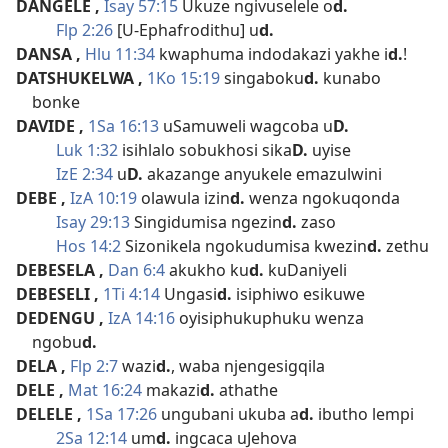
DANGELE
,
Isay 57:15
Ukuze ngivuselele o
d.
Flp 2:26
[U-Ephafrodithu] u
d.
DANSA
,
Hlu 11:34
kwaphuma indodakazi yakhe i
d.
!
DATSHUKELWA
,
1Ko 15:19
singaboku
d.
kunabo
bonke
DAVIDE
,
1Sa 16:13
uSamuweli wagcoba u
D.
Luk 1:32
isihlalo sobukhosi sika
D.
uyise
IzE 2:34
u
D.
akazange anyukele emazulwini
DEBE
,
IzA 10:19
olawula izin
d.
wenza ngokuqonda
Isay 29:13
Singidumisa ngezin
d.
zaso
Hos 14:2
Sizonikela ngokudumisa kwezin
d.
zethu
DEBESELA
,
Dan 6:4
akukho ku
d.
kuDaniyeli
DEBESELI
,
1Ti 4:14
Ungasi
d.
isiphiwo esikuwe
DEDENGU
,
IzA 14:16
oyisiphukuphuku wenza
ngobu
d.
DELA
,
Flp 2:7
wazi
d.
, waba njengesigqila
DELE
,
Mat 16:24
makazi
d.
athathe
DELELE
,
1Sa 17:26
ungubani ukuba a
d.
ibutho lempi
2Sa 12:14
um
d.
ingcaca uJehova