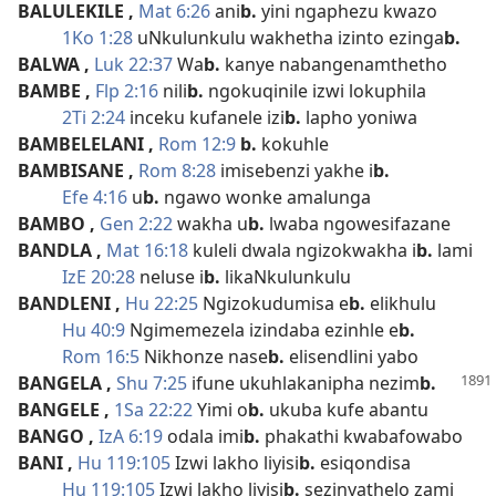
BALULEKILE
,
Mat 6:26
ani
b.
yini ngaphezu kwazo
1Ko 1:28
uNkulunkulu wakhetha izinto ezinga
b.
BALWA
,
Luk 22:37
Wa
b.
kanye nabangenamthetho
BAMBE
,
Flp 2:16
nili
b.
ngokuqinile izwi lokuphila
2Ti 2:24
inceku kufanele izi
b.
lapho yoniwa
BAMBELELANI
,
Rom 12:9
b.
kokuhle
BAMBISANE
,
Rom 8:28
imisebenzi yakhe i
b.
Efe 4:16
u
b.
ngawo wonke amalunga
BAMBO
,
Gen 2:22
wakha u
b.
lwaba ngowesifazane
BANDLA
,
Mat 16:18
kuleli dwala ngizokwakha i
b.
lami
IzE 20:28
neluse i
b.
likaNkulunkulu
BANDLENI
,
Hu 22:25
Ngizokudumisa e
b.
elikhulu
Hu 40:9
Ngimemezela izindaba ezinhle e
b.
Rom 16:5
Nikhonze nase
b.
elisendlini yabo
BANGELA
,
Shu 7:25
ifune ukuhlakanipha nezim
b.
BANGELE
,
1Sa 22:22
Yimi o
b.
ukuba kufe abantu
BANGO
,
IzA 6:19
odala imi
b.
phakathi kwabafowabo
BANI
,
Hu 119:105
Izwi lakho liyisi
b.
esiqondisa
Hu 119:105
Izwi lakho liyisi
b.
sezinyathelo zami