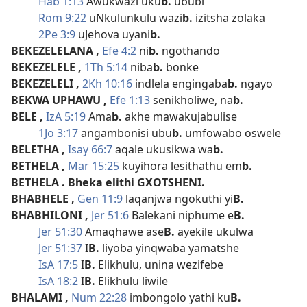
Hab 1:13
Awukwazi uku
b.
ububi
Rom 9:22
uNkulunkulu wazi
b.
izitsha zolaka
2Pe 3:9
uJehova uyani
b.
BEKEZELELANA
,
Efe 4:2
ni
b.
ngothando
BEKEZELELE
,
1Th 5:14
niba
b.
bonke
BEKEZELELI
,
2Kh 10:16
indlela engingaba
b.
ngayo
BEKWA UPHAWU
,
Efe 1:13
senikholiwe, na
b.
BELE
,
IzA 5:19
Ama
b.
akhe mawakujabulise
1Jo 3:17
angambonisi ubu
b.
umfowabo oswele
BELETHA
,
Isay 66:7
aqale ukusikwa wa
b.
BETHELA
,
Mar 15:25
kuyihora lesithathu em
b.
BETHELA
. Bheka elithi GXOTSHENI.
BHABHELE
,
Gen 11:9
laqanjwa ngokuthi yi
B.
BHABHILONI
,
Jer 51:6
Balekani niphume e
B.
Jer 51:30
Amaqhawe ase
B.
ayekile ukulwa
Jer 51:37
I
B.
liyoba yinqwaba yamatshe
IsA 17:5
I
B.
Elikhulu, unina wezifebe
IsA 18:2
I
B.
Elikhulu liwile
BHALAMI
,
Num 22:28
imbongolo yathi ku
B.