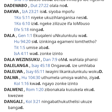
DADEWABO
,
Dut 27:22
olala no
d.
DAKWA
,
IzA 23:21
isi
d.
siyoba mpofu
1Ko 5:11
niyeke ukuzihlanganisa nesi
d.
1Ko 6:10
izi
d.
ngeke zilizuze ifa loMbuso
Efe 5:18
ninga
d.
DALA
,
Gen 1:1
Ekuqaleni uNkulunkulu wa
d.
Hu 94:20
si
d.
izinkinga egameni lomthetho?
Tit 1:5
umise aba
d.
IsA 4:11
wa
d.
zonke izinto
DALA WEZINSUKU
,
Dan 7:9
oM
d.
wahlala phansi
DALELANGA
,
Isay 45:18
Ongawu
d.
ize umhlaba
DALELWA
,
Isay 65:11
iwayini likankulunkulu woku
D.
DALWA
,
Hu 104:30
uthumela umoya wakho, ziya
d.
Kol 1:16
kwa
d.
ngayo zonke izinto
DALWENI
,
Rom 1:20
zibonakala kusukela eku
d.
kwezwe
DANGALI
,
Kol 3:21
ningabathukuthelisi ukuze
banga
d.