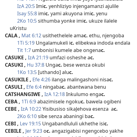
IzA 20:5
Imi
c.
yenhliziyo injengamanzi ajulile
Isay 55:8
imi
c.
yami akuyona imi
c.
yenu
2Ko 10:5
sithumba yonke imi
c.
ukuze ilalele
uKristu
CALA
,
Mat 6:12
usithethelele ama
c.
ethu, njengoba
1Ti 5:19
Ungalamukeli i
c.
elibekwa indoda endala
Tit 1:7
umbonisi kumele abe ongena
c.
CASUKE
,
IzA 21:19
umfazi osheshe a
c.
CASUKI
,
Hu 37:8
Unga
c.
bese wenza okubi
1Ko 13:5
[uthando] alu
c.
CASUKILE
,
Efe 4:26
ilanga malingashoni nisa
c.
CASULI
,
Efe 6:4
ningaba
c.
abantwana benu
CATSHANGIWE
,
IzA 12:18
Inkulumo enga
c.
CEBA
,
1Ti 6:9
abazimisele ngoku
c.
bawela ogibeni
CEBE
,
IzA 10:22
Yisibusiso sikaJehova esenza a
c.
2Ko 6:10
sibe senza abaningi ba
c.
CEBI
,
Lev 19:15
Ungabandlululi ukhethe isi
c.
CEBILE
,
Jer 9:23
o
c.
angazigabisi ngengcebo yakhe