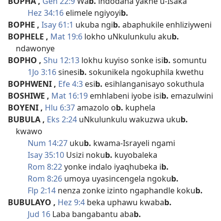
BOPHA
,
Gen 22:9
Wa
b.
indodana yakhe u-Isaka
Hez 34:16
elimele ngiyoyi
b.
BOPHE
,
Isay 61:1
ukuba ngi
b.
abaphukile enhliziyweni
BOPHELE
,
Mat 19:6
lokho uNkulunkulu aku
b.
ndawonye
BOPHO
,
Shu 12:13
lokhu kuyiso sonke isi
b.
somuntu
1Jo 3:16
sinesi
b.
sokunikela ngokuphila kwethu
BOPHWENI
,
Efe 4:3
esi
b.
esihlanganisayo sokuthula
BOSHIWE
,
Mat 16:19
emhlabeni iyobe isi
b.
emazulwini
BOYENI
,
Hlu 6:37
amazolo o
b.
kuphela
BUBULA
,
Eks 2:24
uNkulunkulu wakuzwa uku
b.
kwawo
Num 14:27
uku
b.
kwama-Israyeli ngami
Isay 35:10
Usizi noku
b.
kuyobaleka
Rom 8:22
yonke indalo iyaqhubeka i
b.
Rom 8:26
umoya uyasincengela ngoku
b.
Flp 2:14
nenza zonke izinto ngaphandle koku
b.
BUBULAYO
,
Hez 9:4
beka uphawu kwaba
b.
Jud 16
Laba bangabantu aba
b.