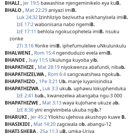
BHALI
,
Jer 19:5
bawashise njengeminikelo eya ku
B.
BHALO
,
Mat 22:29
aniyazi imi
B.
Luk 24:32
Izinhliziyo bezivutha esikhanyisela imi
B.
IzE 17:2
wabonisana nabo ngemi
B.
IzE 17:11
behlola ngokucophelela imi
B.
nsuku
zonke
2Ti 3:16
Yonke imi
B.
iphefumulelwe uNkulunkulu
BHALWENI
,
Rom 15:4
ngenduduzo evela emi
B.
BHANDE
,
Isay 11:5
Ukulunga kuyoba yi
b.
BHAPATHIZE
,
Mat 28:19
niyokwenza abafundi, niba
b.
BHAPATHIZELWA
,
Rom 6:4
sangcwatshwa ngoku
b.
BHAPATHIZO
,
1Pe 3:21
U
b.
manje luyanisindisa
BHAPATHIZWA
,
Luk 3:3
uku
b.
uphawu lokuphenduka
IzE 2:41
ba
b.
, kwanezelwa abangaba ngu-3 000
BHAPATHIZWE
,
Mat 3:13
waya kuJohane ukuze a
b.
IzE 8:36
yini engivimbela ukuba ngi
b.
?
BHARUKI
,
Jer 45:2
Yilokhu uJehova akushoyo kuwe
B.
BHASIKIDI
,
Mat 14:20
zagcwala o
b.
abangu-12
BHATI-SHEBA
,
2Sa 11:3
u
B.
umka-Uriya