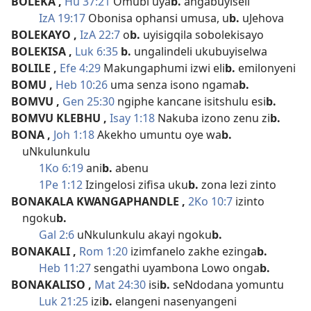
BOLEKA
,
Hu 37:21
Omubi uya
b.
angabuyiseli
IzA 19:17
Obonisa ophansi umusa, u
b.
uJehova
BOLEKAYO
,
IzA 22:7
o
b.
uyisigqila sobolekisayo
BOLEKISA
,
Luk 6:35
b.
ungalindeli ukubuyiselwa
BOLILE
,
Efe 4:29
Makungaphumi izwi eli
b.
emilonyeni
BOMU
,
Heb 10:26
uma senza isono ngama
b.
BOMVU
,
Gen 25:30
ngiphe kancane isitshulu esi
b.
BOMVU KLEBHU
,
Isay 1:18
Nakuba izono zenu zi
b.
BONA
,
Joh 1:18
Akekho umuntu oye wa
b.
uNkulunkulu
1Ko 6:19
ani
b.
abenu
1Pe 1:12
Izingelosi zifisa uku
b.
zona lezi zinto
BONAKALA KWANGAPHANDLE
,
2Ko 10:7
izinto
ngoku
b.
Gal 2:6
uNkulunkulu akayi ngoku
b.
BONAKALI
,
Rom 1:20
izimfanelo zakhe ezinga
b.
Heb 11:27
sengathi uyambona Lowo onga
b.
BONAKALISO
,
Mat 24:30
isi
b.
seNdodana yomuntu
Luk 21:25
izi
b.
elangeni nasenyangeni