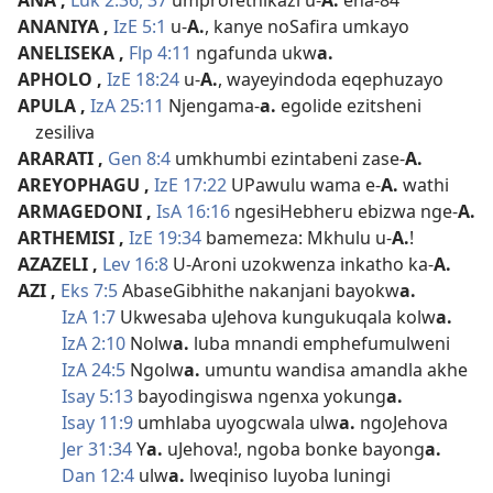
ANA
,
Luk 2:36, 37
umprofethikazi u-
A.
ena-84
ANANIYA
,
IzE 5:1
u-
A.
, kanye noSafira umkayo
ANELISEKA
,
Flp 4:11
ngafunda ukw
a.
APHOLO
,
IzE 18:24
u-
A.
, wayeyindoda eqephuzayo
APULA
,
IzA 25:11
Njengama-
a.
egolide ezitsheni
zesiliva
ARARATI
,
Gen 8:4
umkhumbi ezintabeni zase-
A.
AREYOPHAGU
,
IzE 17:22
UPawulu wama e-
A.
wathi
ARMAGEDONI
,
IsA 16:16
ngesiHebheru ebizwa nge-
A.
ARTHEMISI
,
IzE 19:34
bamemeza: Mkhulu u-
A.
!
AZAZELI
,
Lev 16:8
U-Aroni uzokwenza inkatho ka-
A.
AZI
,
Eks 7:5
AbaseGibhithe nakanjani bayokw
a.
IzA 1:7
Ukwesaba uJehova kungukuqala kolw
a.
IzA 2:10
Nolw
a.
luba mnandi emphefumulweni
IzA 24:5
Ngolw
a.
umuntu wandisa amandla akhe
Isay 5:13
bayodingiswa ngenxa yokung
a.
Isay 11:9
umhlaba uyogcwala ulw
a.
ngoJehova
Jer 31:34
Y
a.
uJehova!, ngoba bonke bayong
a.
Dan 12:4
ulw
a.
lweqiniso luyoba luningi