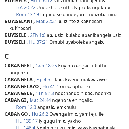
BUYISELA
,
Hu 116:12
Ngizom
b.
ngani uJehova
IzA 20:22
Ungasho ukuthi: Ngizo
b.
ngokubi!
Rom 12:19
Impindiselo ingeyami; ngizo
b.
mina
BUYISELANI
,
Mat 22:21
b.
izinto zikaKhesari
kuKhesari
BUYISELE
,
2Th 1:6
a
b.
usizi kulabo abanibangela usizi
BUYISELI
,
Hu 37:21
Omubi uyaboleka anga
b.
C
CABANGEKI
,
Gen 18:25
Kuyinto enga
c.
ukuthi
ungenza
CABANGELA
,
Flp 4:5
Uku
c.
kwenu makwaziwe
CABANGELAYO
,
Hu 41:1
om
c.
ophansi
CABANGELE
,
1Th 5:13
ngothando niba
c.
ngenxa
CABANGI
,
Mat 24:44
ngehora eningali
c.
Rom 12:3
angazi
c.
emkhulu
CABANGO
,
Hu 26:2
Cwenga imi
c.
yami ejulile
Hu 139:17
iyigugu imi
c.
yakho
Hu 146:4
Ngalolo suku imi
c.
yayo iyashabalala