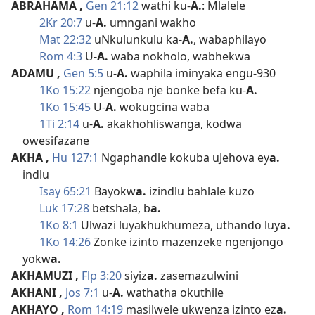
ABRAHAMA
,
Gen 21:12
wathi ku-
A.
: Mlalele
2Kr 20:7
u-
A.
umngani wakho
Mat 22:32
uNkulunkulu ka-
A.
, wabaphilayo
Rom 4:3
U-
A.
waba nokholo, wabhekwa
ADAMU
,
Gen 5:5
u-
A.
waphila iminyaka engu-930
1Ko 15:22
njengoba nje bonke befa ku-
A.
1Ko 15:45
U-
A.
wokugcina waba
1Ti 2:14
u-
A.
akakhohliswanga, kodwa
owesifazane
AKHA
,
Hu 127:1
Ngaphandle kokuba uJehova ey
a.
indlu
Isay 65:21
Bayokw
a.
izindlu bahlale kuzo
Luk 17:28
betshala, b
a.
1Ko 8:1
Ulwazi luyakhukhumeza, uthando luy
a.
1Ko 14:26
Zonke izinto mazenzeke ngenjongo
yokw
a.
AKHAMUZI
,
Flp 3:20
siyiz
a.
zasemazulwini
AKHANI
,
Jos 7:1
u-
A.
wathatha okuthile
AKHAYO
,
Rom 14:19
masilwele ukwenza izinto ez
a.