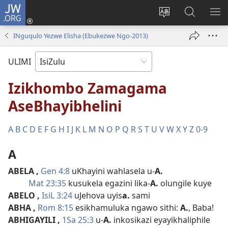
JW.ORG
Ngena
(kuvuleka
Shintsha
Funa
VE
ikhasi
ulimi
Ku-
I-
INguqulo Yezwe Elisha (Ebukezwe Ngo-2013)
elisha)
JW.ORG
ME
ULIMI
Izikhombo Zamagama
AseBhayibhelini
A
B
C
D
E
F
G
H
I
J
K
L
M
N
O
P
Q
R
S
T
U
V
W
X
Y
Z
0-9
A
ABELA
,
Gen 4:8
uKhayini wahlasela u-
A.
Mat 23:35
kusukela egazini lika-
A.
olungile kuye
ABELO
,
IsiL 3:24
uJehova uyis
a.
sami
ABHA
,
Rom 8:15
esikhamuluka ngawo sithi:
A.
, Baba!
ABHIGAYILI
,
1Sa 25:3
u-
A.
inkosikazi eyayikhaliphile