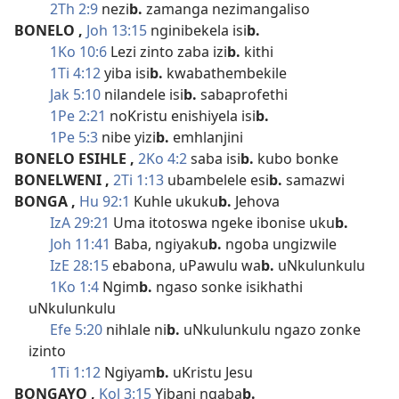
2Th 2:9
nezi
b.
zamanga nezimangaliso
BONELO
,
Joh 13:15
nginibekela isi
b.
1Ko 10:6
Lezi zinto zaba izi
b.
kithi
1Ti 4:12
yiba isi
b.
kwabathembekile
Jak 5:10
nilandele isi
b.
sabaprofethi
1Pe 2:21
noKristu enishiyela isi
b.
1Pe 5:3
nibe yizi
b.
emhlanjini
BONELO ESIHLE
,
2Ko 4:2
saba isi
b.
kubo bonke
BONELWENI
,
2Ti 1:13
ubambelele esi
b.
samazwi
BONGA
,
Hu 92:1
Kuhle ukuku
b.
Jehova
IzA 29:21
Uma itotoswa ngeke ibonise uku
b.
Joh 11:41
Baba, ngiyaku
b.
ngoba ungizwile
IzE 28:15
ebabona, uPawulu wa
b.
uNkulunkulu
1Ko 1:4
Ngim
b.
ngaso sonke isikhathi
uNkulunkulu
Efe 5:20
nihlale ni
b.
uNkulunkulu ngazo zonke
izinto
1Ti 1:12
Ngiyam
b.
uKristu Jesu
BONGAYO
,
Kol 3:15
Yibani ngaba
b.