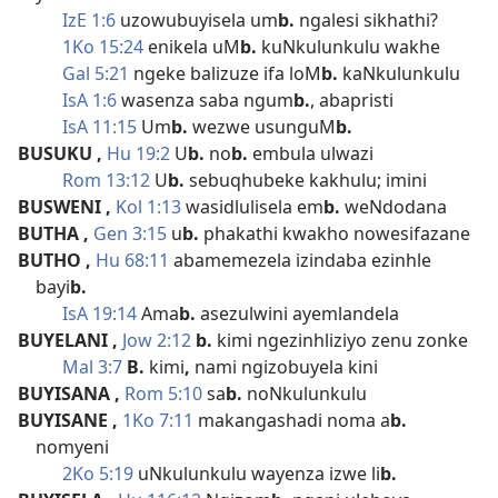
IzE 1:6
uzowubuyisela um
b.
ngalesi sikhathi?
1Ko 15:24
enikela uM
b.
kuNkulunkulu wakhe
Gal 5:21
ngeke balizuze ifa loM
b.
kaNkulunkulu
IsA 1:6
wasenza saba ngum
b.
, abapristi
IsA 11:15
Um
b.
wezwe usunguM
b.
BUSUKU
,
Hu 19:2
U
b.
no
b.
embula ulwazi
Rom 13:12
U
b.
sebuqhubeke kakhulu; imini
BUSWENI
,
Kol 1:13
wasidlulisela em
b.
weNdodana
BUTHA
,
Gen 3:15
u
b.
phakathi kwakho nowesifazane
BUTHO
,
Hu 68:11
abamemezela izindaba ezinhle
bayi
b.
IsA 19:14
Ama
b.
asezulwini ayemlandela
BUYELANI
,
Jow 2:12
b.
kimi ngezinhliziyo zenu zonke
Mal 3:7
B.
kimi
,
nami ngizobuyela kini
BUYISANA
,
Rom 5:10
sa
b.
noNkulunkulu
BUYISANE
,
1Ko 7:11
makangashadi noma a
b.
nomyeni
2Ko 5:19
uNkulunkulu wayenza izwe li
b.