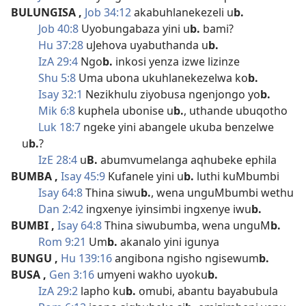
BULUNGISA
,
Job 34:12
akabuhlanekezeli u
b.
Job 40:8
Uyobungabaza yini u
b.
bami?
Hu 37:28
uJehova uyabuthanda u
b.
IzA 29:4
Ngo
b.
inkosi yenza izwe lizinze
Shu 5:8
Uma ubona ukuhlanekezelwa ko
b.
Isay 32:1
Nezikhulu ziyobusa ngenjongo yo
b.
Mik 6:8
kuphela ubonise u
b.
, uthande ubuqotho
Luk 18:7
ngeke yini abangele ukuba benzelwe
u
b.
?
IzE 28:4
u
B.
abumvumelanga aqhubeke ephila
BUMBA
,
Isay 45:9
Kufanele yini u
b.
luthi kuMbumbi
Isay 64:8
Thina siwu
b.
, wena unguMbumbi wethu
Dan 2:42
ingxenye iyinsimbi ingxenye iwu
b.
BUMBI
,
Isay 64:8
Thina siwubumba, wena unguM
b.
Rom 9:21
Um
b.
akanalo yini igunya
BUNGU
,
Hu 139:16
angibona ngisho ngisewum
b.
BUSA
,
Gen 3:16
umyeni wakho uyoku
b.
IzA 29:2
lapho ku
b.
omubi, abantu bayabubula