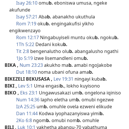
Isay 26:10
omu
b.
eboniswa umusa, ngeke
akufunde
Isay 57:21
Aba
b.
abanakho ukuthula
Rom 7:19
oku
b.
engingakufisi yikho
engikwenzayo
Rom 12:17
Ningabuyiseli muntu oku
b.
ngoku
b.
1Th 5:22
Dedani koku
b.
Tit 2:8
bengenalutho olu
b.
abangalusho ngathi
1Jo 5:19
izwe lisemandleni omu
b.
BIKA
,
Num 23:23
akukho ma
b.
amabi ngoJakobe
Dut 18:10
noma ubani ofuna ama
b.
BIKEZELI BEKUSASA
,
Lev 19:31
ningayi kuba
b.
BIKI
,
Lev 5:1
Uma engasi
b.
, lokho kuyisono
BIKO
,
Eks 23:1
Ungawusakazi um
b.
ongelona iqiniso
Num 14:36
lapho eletha um
b.
omubi ngezwe
IzA 25:25
um
b.
omuhle ovela ezweni elikude
Dan 11:44
Kodwa iyophazanyiswa yimi
b.
2Ko 6:8
ngom
b.
omubi nom
b.
omuhle
BILI
,
Luk 10:1
yakhetha abangu-70 yabathuma