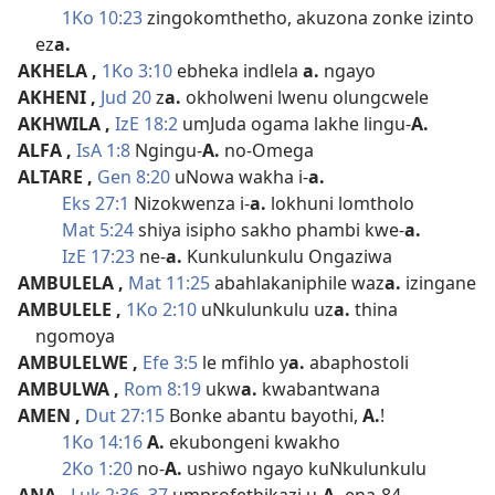
1Ko 10:23
zingokomthetho, akuzona zonke izinto
ez
a.
AKHELA
,
1Ko 3:10
ebheka indlela
a.
ngayo
AKHENI
,
Jud 20
z
a.
okholweni lwenu olungcwele
AKHWILA
,
IzE 18:2
umJuda ogama lakhe lingu-
A.
ALFA
,
IsA 1:8
Ngingu-
A.
no-Omega
ALTARE
,
Gen 8:20
uNowa wakha i-
a.
Eks 27:1
Nizokwenza i-
a.
lokhuni lomtholo
Mat 5:24
shiya isipho sakho phambi kwe-
a.
IzE 17:23
ne-
a.
Kunkulunkulu Ongaziwa
AMBULELA
,
Mat 11:25
abahlakaniphile waz
a.
izingane
AMBULELE
,
1Ko 2:10
uNkulunkulu uz
a.
thina
ngomoya
AMBULELWE
,
Efe 3:5
le mfihlo y
a.
abaphostoli
AMBULWA
,
Rom 8:19
ukw
a.
kwabantwana
AMEN
,
Dut 27:15
Bonke abantu bayothi,
A.
!
1Ko 14:16
A.
ekubongeni kwakho
2Ko 1:20
no-
A.
ushiwo ngayo kuNkulunkulu