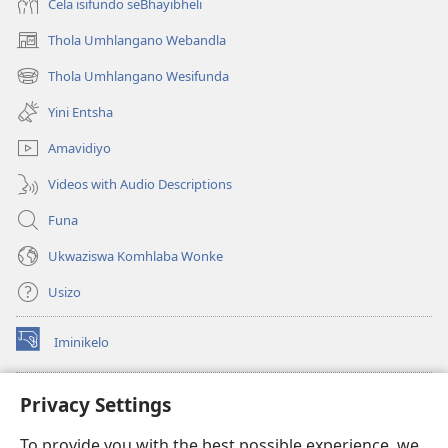
Cela isifundo seBhayibheli
Thola Umhlangano Webandla
(kuvuleka
ikhasi
Thola Umhlangano Wesifunda
(kuvuleka
elisha)
ikhasi
Yini Entsha
elisha)
Amavidiyo
Videos with Audio Descriptions
Funa
Ukwaziswa Komhlaba Wonke
Usizo
Iminikelo
(kuvuleka
ikhasi
elisha)
I-
ONLINE LIBRARY YeBhayibheli
Privacy Settings
(kuvuleka
ikhasi
®
JW Hub
To provide you with the best possible experience, we
elisha)