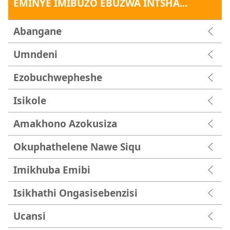
EMINYE IMIBUZO EBUZWA INTSHA...
Abangane
Umndeni
Ezobuchwepheshe
Isikole
Amakhono Azokusiza
Okuphathelene Nawe Siqu
Imikhuba Emibi
Isikhathi Ongasisebenzisi
Ucansi