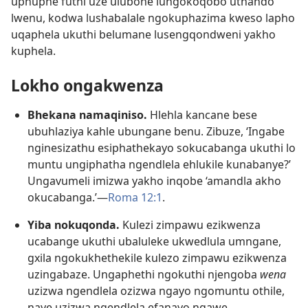
uphuphe futhi uze ulubone lungokoqobo uthando
lwenu, kodwa lushabalale ngokuphazima kweso lapho
uqaphela ukuthi belumane lusengqondweni yakho
kuphela.
Lokho ongakwenza
Bhekana namaqiniso.
Hlehla kancane bese
ubuhlaziya kahle ubungane benu. Zibuze, ‘Ingabe
nginesizathu esiphathekayo sokucabanga ukuthi lo
muntu ungiphatha ngendlela ehlukile kunabanye?’
Ungavumeli imizwa yakho inqobe ‘amandla akho
okucabanga.’—
Roma 12:1
.
Yiba nokuqonda.
Kulezi zimpawu ezikwenza
ucabange ukuthi ubaluleke ukwedlula umngane,
gxila ngokukhethekile kulezo zimpawu ezikwenza
uzingabaze. Ungaphethi ngokuthi njengoba
wena
uzizwa ngendlela ozizwa ngayo ngomuntu othile,
naye uzizwa ngendlela efanayo ngawe.