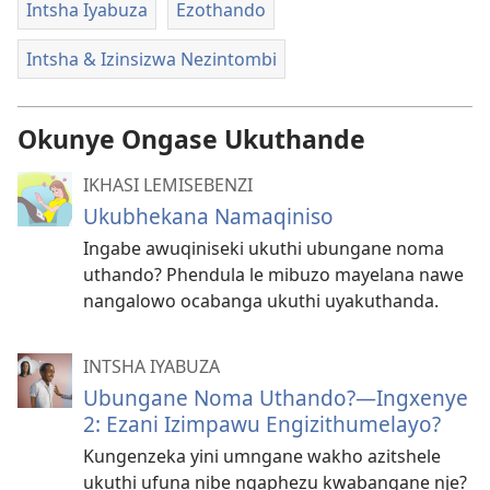
Intsha Iyabuza
Ezothando
Intsha & Izinsizwa Nezintombi
Okunye Ongase Ukuthande
IKHASI LEMISEBENZI
Ukubhekana Namaqiniso
Ingabe awuqiniseki ukuthi ubungane noma
uthando? Phendula le mibuzo mayelana nawe
nangalowo ocabanga ukuthi uyakuthanda.
INTSHA IYABUZA
Ubungane Noma Uthando?—Ingxenye
2: Ezani Izimpawu Engizithumelayo?
Kungenzeka yini umngane wakho azitshele
ukuthi ufuna nibe ngaphezu kwabangane nje?