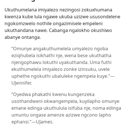
Ukuthumelana imiyalezo nezingosi zokuxhumana
kwenza kube lula ngawe ukuba uzizwe ususondelene
ngokomzwelo nothile ongazimisele empeleni
ukuthandana nawe. Cabanga ngalokho okushiwo
abanye ontanga.
“Omunye angakuthumelela umyalezo ngoba
eziqhubela isikhathi nje, wena bese ukuthatha
njengophawu lokuthi uyakuthanda. Uma futhi
ekuthumelela imiyalezo zonke izinsuku, uvele
uphethe ngokuthi ubaluleke ngempela kuye.”—
UJennifer.
“Oyedwa phakathi kwenu kungenzeka
usothandweni okwangempela, kuyilapho omunye
emane edinga ukuthulula isifuba nje, noma edinga
umuntu ongase amenze azizwe ngcono lapho
ephansi.”—UJames.