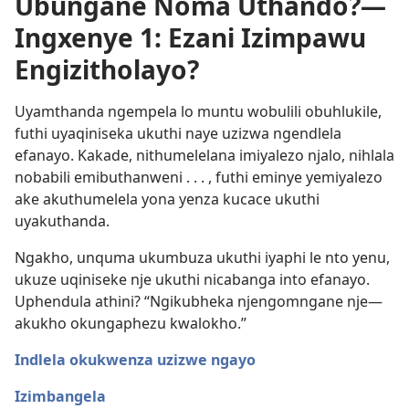
Ubungane Noma Uthando?—
Ingxenye 1: Ezani Izimpawu
Engizitholayo?
Uyamthanda ngempela lo muntu wobulili obuhlukile,
futhi uyaqiniseka ukuthi naye uzizwa ngendlela
efanayo. Kakade, nithumelelana imiyalezo njalo, nihlala
nobabili emibuthanweni . . . , futhi eminye yemiyalezo
ake akuthumelela yona yenza kucace ukuthi
uyakuthanda.
Ngakho, unquma ukumbuza ukuthi iyaphi le nto yenu,
ukuze uqiniseke nje ukuthi nicabanga into efanayo.
Uphendula athini? “Ngikubheka njengomngane nje​—
akukho okungaphezu kwalokho.”
Indlela okukwenza uzizwe ngayo
Izimbangela