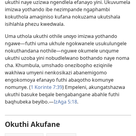
ukuthi naye uzizwa ngendlela efanayo yini. Ukuvumela
imizwa yothando ibe nezimpande ngaphambi
kokuthola amaqiniso kufana nokuzama ukutshala
isihlahla phezu kwedwala.
Uma uthola ukuthi othile
unayo
imizwa yothando
ngawe​—futhi uma ukhule ngokwanele usukulungele
nokuthandana nothile—​nguwe okumele unqume
ukuthi uzoba yini nobudlelwano bothando naye noma
cha. Khumbula, umshado onezibopho eziqinile
wakhiwa umyeni nenkosikazi abanemigomo
engokomoya efanayo futhi abaqotho komunye
nomunye. (
1 Korinte 7:​39
) Empeleni, akungatshazwa
ukuthi basuke beqale bengabangane abahle futhi
baqhubeka beyibo.—
IzAga 5:18
.
Okuthi Akufane