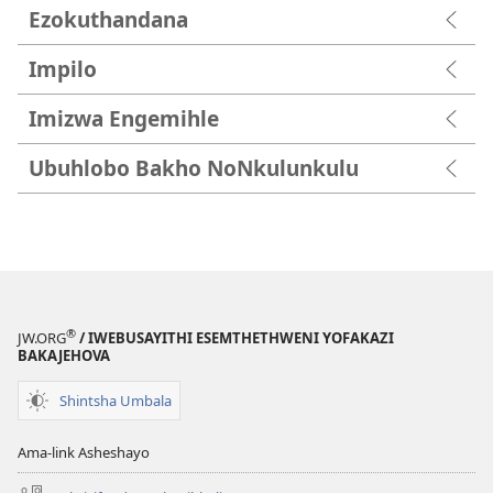
Ezokuthandana
Impilo
Imizwa Engemihle
Ubuhlobo Bakho NoNkulunkulu
®
JW.ORG
/ IWEBUSAYITHI ESEMTHETHWENI YOFAKAZI
BAKAJEHOVA
Shintsha Umbala
Ama-link Asheshayo