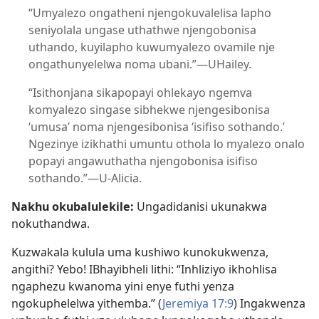
“Umyalezo ongatheni njengokuvalelisa lapho
seniyolala ungase uthathwe njengobonisa
uthando, kuyilapho kuwumyalezo ovamile nje
ongathunyelelwa noma ubani.”—UHailey.
“Isithonjana sikapopayi ohlekayo ngemva
komyalezo singase sibhekwe njengesibonisa
‘umusa’ noma njengesibonisa ‘isifiso sothando.’
Ngezinye izikhathi umuntu othola lo myalezo onalo
popayi angawuthatha njengobonisa isifiso
sothando.”—U-Alicia.
Nakhu okubalulekile:
Ungadidanisi ukunakwa
nokuthandwa.
Kuzwakala kulula uma kushiwo kunokukwenza,
angithi? Yebo! IBhayibheli lithi: “Inhliziyo ikhohlisa
ngaphezu kwanoma yini enye futhi yenza
ngokuphelelwa yithemba.” (
Jeremiya 17:9
) Ingakwenza