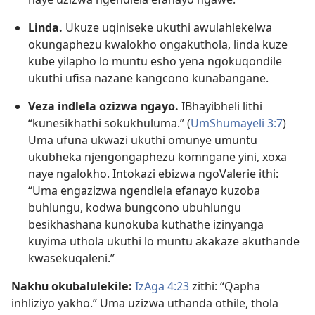
Linda.
Ukuze uqiniseke ukuthi awulahlekelwa
okungaphezu kwalokho ongakuthola, linda kuze
kube yilapho lo muntu esho yena ngokuqondile
ukuthi ufisa nazane kangcono kunabangane.
Veza indlela ozizwa ngayo.
IBhayibheli lithi
“kunesikhathi sokukhuluma.” (
UmShumayeli 3:7
)
Uma ufuna ukwazi ukuthi omunye umuntu
ukubheka njengongaphezu komngane yini, xoxa
naye ngalokho. Intokazi ebizwa ngoValerie ithi:
“Uma engazizwa ngendlela efanayo kuzoba
buhlungu, kodwa bungcono ubuhlungu
besikhashana kunokuba kuthathe izinyanga
kuyima uthola ukuthi lo muntu akakaze akuthande
kwasekuqaleni.”
Nakhu okubalulekile:
IzAga 4:23
zithi: “Qapha
inhliziyo yakho.” Uma uzizwa uthanda othile, thola