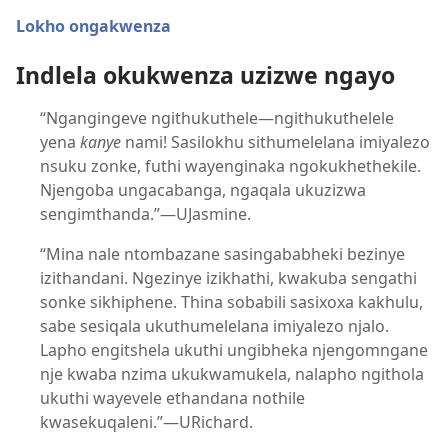
Lokho ongakwenza
Indlela okukwenza uzizwe ngayo
“Ngangingeve ngithukuthele—ngithukuthelele
yena
kanye
nami! Sasilokhu sithumelelana imiyalezo
nsuku zonke, futhi wayenginaka ngokukhethekile.
Njengoba ungacabanga, ngaqala ukuzizwa
sengimthanda.”—UJasmine.
“Mina nale ntombazane sasingababheki bezinye
izithandani. Ngezinye izikhathi, kwakuba sengathi
sonke sikhiphene. Thina sobabili sasixoxa kakhulu,
sabe sesiqala ukuthumelelana imiyalezo njalo.
Lapho engitshela ukuthi ungibheka njengomngane
nje kwaba nzima ukukwamukela, nalapho ngithola
ukuthi wayevele ethandana nothile
kwasekuqaleni.”—URichard.