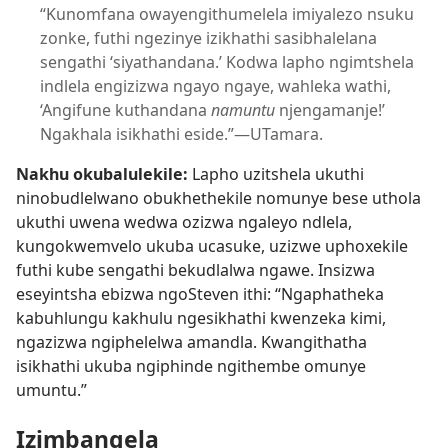
“Kunomfana owayengithumelela imiyalezo nsuku
zonke, futhi ngezinye izikhathi sasibhalelana
sengathi ‘siyathandana.’ Kodwa lapho ngimtshela
indlela engizizwa ngayo ngaye, wahleka wathi,
‘Angifune kuthandana
namuntu
njengamanje!’
Ngakhala isikhathi eside.”​—UTamara.
Nakhu okubalulekile:
Lapho uzitshela ukuthi
ninobudlelwano obukhethekile nomunye bese uthola
ukuthi uwena wedwa ozizwa ngaleyo ndlela,
kungokwemvelo ukuba ucasuke, uzizwe uphoxekile
futhi kube sengathi bekudlalwa ngawe. Insizwa
eseyintsha ebizwa ngoSteven ithi: “Ngaphatheka
kabuhlungu kakhulu ngesikhathi kwenzeka kimi,
ngazizwa ngiphelelwa amandla. Kwangithatha
isikhathi ukuba ngiphinde ngithembe omunye
umuntu.”
Izimbangela