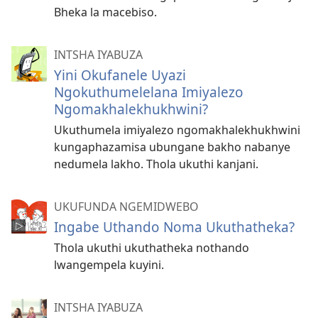
Bheka la macebiso.
INTSHA IYABUZA
Yini Okufanele Uyazi
Ngokuthumelelana Imiyalezo
Ngomakhale­khukhwini?
Ukuthumela imiyalezo ngomakhale­khukhwini
kungaphazamisa ubungane bakho nabanye
nedumela lakho. Thola ukuthi kanjani.
UKUFUNDA NGEMIDWEBO
Ingabe Uthando Noma Ukuthatheka?
Thola ukuthi ukuthatheka nothando
lwangempela kuyini.
INTSHA IYABUZA