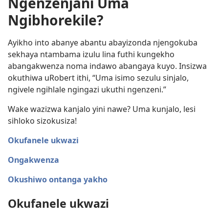
Ngenzenjani Uma
Ngibhorekile?
Ayikho into abanye abantu abayizonda njengokuba
sekhaya ntambama izulu lina futhi kungekho
abangakwenza noma indawo abangaya kuyo. Insizwa
okuthiwa uRobert ithi, “Uma isimo sezulu sinjalo,
ngivele ngihlale ngingazi ukuthi ngenzeni.”
Wake wazizwa kanjalo yini nawe? Uma kunjalo, lesi
sihloko sizokusiza!
Okufanele ukwazi
Ongakwenza
Okushiwo ontanga yakho
Okufanele ukwazi