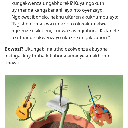
kungakwenza ungabhoreki? Kuya ngokuthi
uyithanda kangakanani leyo nto oyenzayo.
Ngokwesibonelo, nakhu uKaren akukhumbulayo:
“Ngisho noma kwakunezinto okwakumelwe
ngizenze esikoleni, kodwa sasingibhora. Kufanele
ukuthande okwenzayo ukuze kungakubhori.”
Bewazi?
Ukungabi nalutho ozolwenza akuyona
inkinga, kuyithuba lokubona amanye amakhono
onawo.