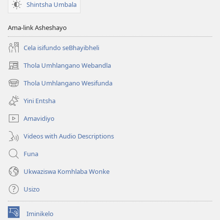
Shintsha Umbala
Ama-link Asheshayo
Cela isifundo seBhayibheli
Thola Umhlangano Webandla
(kuvuleka
ikhasi
Thola Umhlangano Wesifunda
(kuvuleka
elisha)
ikhasi
Yini Entsha
elisha)
Amavidiyo
Videos with Audio Descriptions
Funa
Ukwaziswa Komhlaba Wonke
Usizo
Iminikelo
(kuvuleka