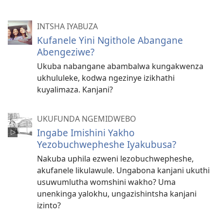
INTSHA IYABUZA
Kufanele Yini Ngithole Abangane
Abengeziwe?
Ukuba nabangane abambalwa kungakwenza
ukhululeke, kodwa ngezinye izikhathi
kuyalimaza. Kanjani?
UKUFUNDA NGEMIDWEBO
Ingabe Imishini Yakho
Yezobuchwepheshe Iyakubusa?
Nakuba uphila ezweni lezobuchwepheshe,
akufanele likulawule. Ungabona kanjani ukuthi
usuwumlutha womshini wakho? Uma
unenkinga yalokhu, ungazishintsha kanjani
izinto?