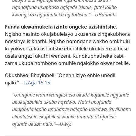
ngangifuna ukuphasa ngiqede isikole, futhi lokho
kwangisiza ngaqhubeka ngitadisha.”​—UHannah.
Funda ukwamukela izinto ongeke uzishintshe.
Ngisho nezinto okujabulelayo ukuzenza zingakubhora
ngesinye isikhathi. Ngisho nomngane wakho omkhulu
kuyokwenzeka ashintshe ebenihlele ukukwenza, bese
usala ungazi ukuthi wenzeni. Kunokuphatheka kabi,
zama ukuba nombono omuhle ngalokho okwenzekile.
Okushiwo iBhayibheli: “Onenhliziyo enhle unedili
njalo.”​—
IzAga 15:15
.
“Umngane wami wangitshela ukuthi kufanele ngifunde
ukukujabulela ukuba ngedwa. Wathi ukufunda
ukujabula lapho unabanye nalapho uwedwa, kuyikhono
elibalulekile ekuphileni wonke umuntu okufanele
afunde ukuba nalo.”​—U-Ivy.