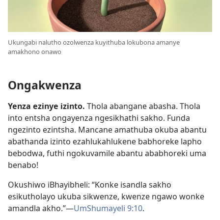
Ukungabi nalutho ozolwenza kuyithuba lokubona amanye
amakhono onawo
Ongakwenza
Yenza ezinye izinto.
Thola abangane abasha. Thola
into entsha ongayenza ngesikhathi sakho. Funda
ngezinto ezintsha. Mancane amathuba okuba abantu
abathanda izinto ezahlukahlukene babhoreke lapho
bebodwa, futhi ngokuvamile abantu ababhoreki uma
benabo!
Okushiwo iBhayibheli: “Konke isandla sakho
esikutholayo ukuba sikwenze, kwenze ngawo wonke
amandla akho.”​—
UmShumayeli 9:10
.