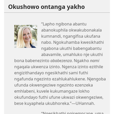
Okushowo ontanga yakho
“Lapho ngibona abantu
abanokuphila okwakubonakala
kumnandi, ngangifisa ukufana
nabo. Ngokuhamba kwesikhathi
ngabona ukuthi babengabantu
abavamile, umahluko nje ukuthi
bona babenezinto
ababezenza
. Ngakho
nami
ngaqala ukwenza izinto. Ngenza izinto ezithile
engizithandayo ngesikhathi sami futhi
ngafunda ngezinto ezahlukahlukene. Njengoba
ufunda okwengeziwe ngezinto ezenzeka
emhlabeni, kuvele kukumangaze lokho
okufundayo futhi ufune ukwazi okwengeziwe,
bese kuyaphela ukubhoreka.”​—UHannah.
“Ngesikhathi ngisemncane, uma