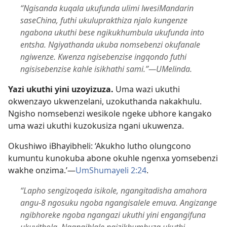
“Ngisanda kuqala ukufunda ulimi lwesiMandarin
saseChina, futhi ukuluprakthiza njalo kungenze
ngabona ukuthi bese ngikukhumbula ukufunda into
entsha. Ngiyathanda ukuba nomsebenzi okufanale
ngiwenze. Kwenza ngisebenzise ingqondo futhi
ngisisebenzise kahle isikhathi sami.”​—UMelinda.
Yazi ukuthi yini uzoyizuza.
Uma wazi ukuthi
okwenzayo ukwenzelani, uzokuthanda nakakhulu.
Ngisho nomsebenzi wesikole ngeke ubhore kangako
uma wazi ukuthi kuzokusiza ngani ukuwenza.
Okushiwo iBhayibheli: ‘Akukho lutho olungcono
kumuntu kunokuba abone okuhle ngenxa yomsebenzi
wakhe onzima.’​—
UmShumayeli 2:24
.
“Lapho sengizoqeda isikole, ngangitadisha amahora
angu-8 ngosuku ngoba ngangisalele emuva. Angizange
ngibhoreke ngoba ngangazi ukuthi yini engangifuna
ukuyithola. Ngangihlale ngizikhumbuza ukuthi