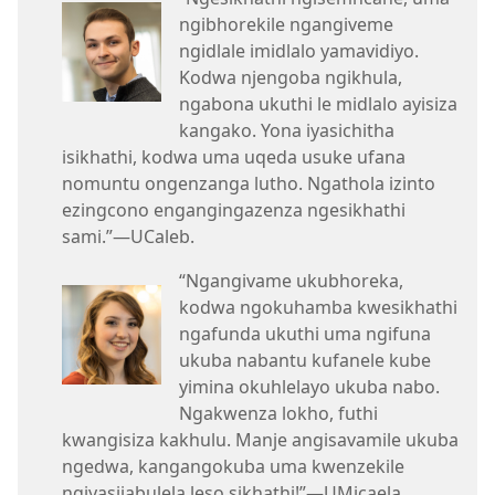
ngibhorekile ngangiveme
ngidlale imidlalo yamavidiyo.
Kodwa njengoba ngikhula,
ngabona ukuthi le midlalo ayisiza
kangako. Yona iyasichitha
isikhathi, kodwa uma uqeda usuke ufana
nomuntu ongenzanga lutho. Ngathola izinto
ezingcono engangingazenza ngesikhathi
sami.”​—UCaleb.
“Ngangivame ukubhoreka,
kodwa ngokuhamba kwesikhathi
ngafunda ukuthi uma ngifuna
ukuba nabantu kufanele kube
yimina okuhlelayo ukuba nabo.
Ngakwenza lokho, futhi
kwangisiza kakhulu. Manje angisavamile ukuba
ngedwa, kangangokuba uma kwenzekile
ngiyasijabulela leso sikhathi!”​—UMicaela.