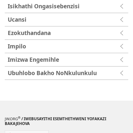
Isikhathi Ongasisebenzisi
Ucansi
Ezokuthandana
Impilo
Imizwa Engemihle
Ubuhlobo Bakho NoNkulunkulu
®
JW.ORG
/ IWEBUSAYITHI ESEMTHETHWENI YOFAKAZI
BAKAJEHOVA