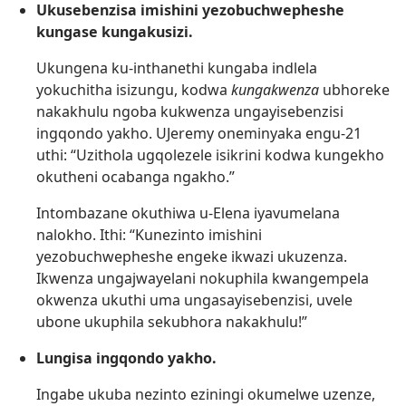
Ukusebenzisa imishini yezobuchwepheshe
kungase kungakusizi.
Ukungena ku-inthanethi kungaba indlela
yokuchitha isizungu, kodwa
kungakwenza
ubhoreke
nakakhulu ngoba kukwenza ungayisebenzisi
ingqondo yakho. UJeremy oneminyaka engu-21
uthi: “Uzithola ugqolezele isikrini kodwa kungekho
okutheni ocabanga ngakho.”
Intombazane okuthiwa u-Elena iyavumelana
nalokho. Ithi: “Kunezinto imishini
yezobuchwepheshe engeke ikwazi ukuzenza.
Ikwenza ungajwayelani nokuphila kwangempela
okwenza ukuthi uma ungasayisebenzisi, uvele
ubone ukuphila sekubhora nakakhulu!”
Lungisa ingqondo yakho.
Ingabe ukuba nezinto eziningi okumelwe uzenze,