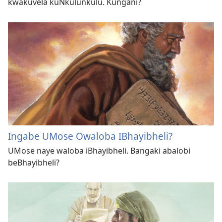
kwakuvela kuNkulunkulu. Kungani?
Ingabe UMose Owaloba IBhayibheli?
UMose naye waloba iBhayibheli. Bangaki abalobi
beBhayibheli?