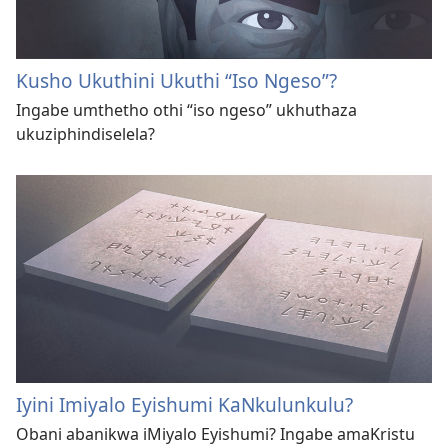
Kusho Ukuthini Ukuthi “Iso Ngeso”?
Ingabe umthetho othi “iso ngeso” ukhuthaza
ukuziphindiselela?
Iyini Imiyalo Eyishumi KaNkulunkulu?
Obani abanikwa iMiyalo Eyishumi? Ingabe amaKristu