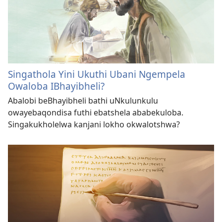
Singathola Yini Ukuthi Ubani Ngempela
Owaloba IBhayibheli?
Abalobi beBhayibheli bathi uNkulunkulu
owayebaqondisa futhi ebatshela ababekuloba.
Singakukholelwa kanjani lokho okwalotshwa?