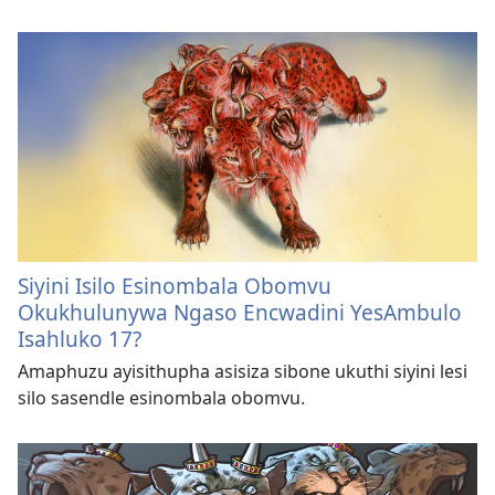
Siyini Isilo Esinombala Obomvu
Okukhulunywa Ngaso Encwadini YesAmbulo
Isahluko 17?
Amaphuzu ayisithupha asisiza sibone ukuthi siyini lesi
silo sasendle esinombala obomvu.