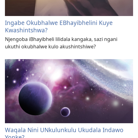
Ingabe Okubhalwe EBhayibhelini Kuye
Kwashintshwa?
Njengoba iBhayibheli lilidala kangaka, sazi ngani
ukuthi okubhalwe kulo akushintshiwe?
Waqala Nini UNkulunkulu Ukudala Indawo
Yonke?