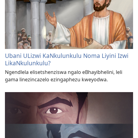
Ubani ULizwi KaNkulunkulu Noma Liyini Izwi
LikaNkulunkulu?
Ngendlela elisetshenziswa ngalo eBhayibhelini, leli
gama linezincazelo ezingaphezu kweyodwa.