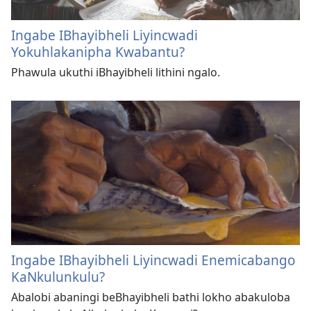
Ingabe IBhayibheli Liyincwadi
Yokuhlakanipha Kwabantu?
Phawula ukuthi iBhayibheli lithini ngalo.
Ingabe IBhayibheli Liyincwadi Enemicabango
KaNkulunkulu?
Abalobi abaningi beBhayibheli bathi lokho abakuloba