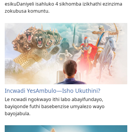
esikuDaniyeli isahluko 4 sikhomba izikhathi ezinzima
zokubusa komuntu.
Incwadi YesAmbulo​—Isho Ukuthini?
Le ncwadi ngokwayo ithi labo abayifundayo,
bayiqonde futhi basebenzise umyalezo wayo
bayojabula.