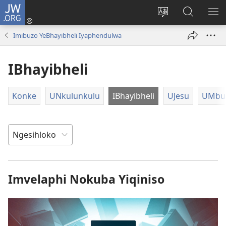
JW.ORG
Ngena
(kuvuleka
Shintsha
Funa
VE
ikhasi
ulimi
Ku-
I-
Imibuzo YeBhayibheli Iyaphendulwa
elisha)
JW.ORG
ME
IBhayibheli
Konke
UNkulunkulu
IBhayibheli
UJesu
UMbus
Imvelaphi Nokuba Yiqiniso