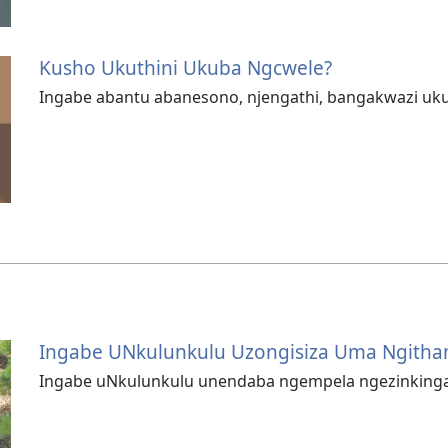
Kusho Ukuthini Ukuba Ngcwele?
Ingabe abantu abanesono, njengathi, bangakwazi uk
Ingabe UNkulunkulu Uzongisiza Uma Ngitha
Ingabe uNkulunkulu unendaba ngempela ngezinkinga