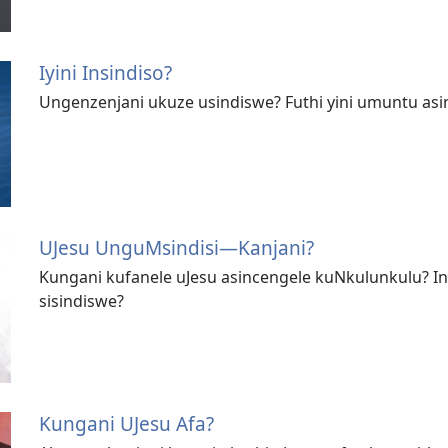
Iyini Insindiso?
Ungenzenjani ukuze usindiswe? Futhi yini umuntu as
UJesu UnguMsindisi—Kanjani?
Kungani kufanele uJesu asincengele kuNkulunkulu? I
sisindiswe?
Kungani UJesu Afa?