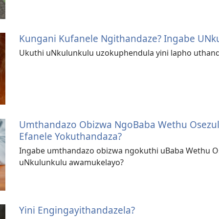
Kungani Kufanele Ngithandaze? Ingabe UNk
Ukuthi uNkulunkulu uzokuphendula yini lapho utha
Umthandazo Obizwa NgoBaba Wethu Osezul
Efanele Yokuthandaza?
Ingabe umthandazo obizwa ngokuthi uBaba Wethu O
uNkulunkulu awamukelayo?
Yini Engingayithandazela?