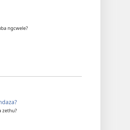
uba ngcwele?
ndaza?
 zethu?