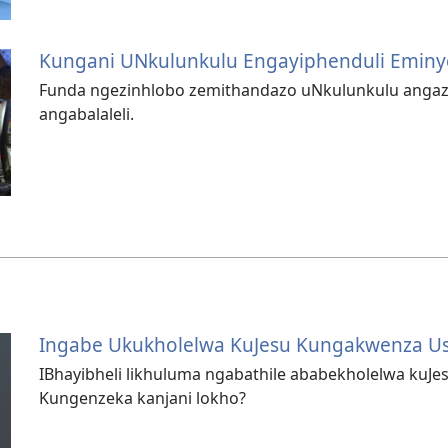
Kungani UNkulunkulu Engayiphenduli Eminy
Funda ngezinhlobo zemithandazo uNkulunkulu angaz
angabalaleli.
Ingabe Ukukholelwa KuJesu Kungakwenza U
IBhayibheli likhuluma ngabathile ababekholelwa kuJ
Kungenzeka kanjani lokho?