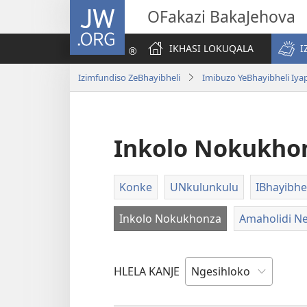
JW.ORG
OFakazi BakaJehova
IKHASI LOKUQALA
I
Izimfundiso ZeBhayibheli
Imibuzo YeBhayibheli Iy
Inkolo Nokukho
Konke
UNkulunkulu
IBhayibhe
Inkolo Nokukhonza
Amaholidi N
HLELA KANJE