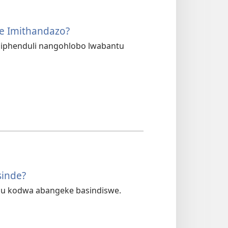
e Imithandazo?
iphenduli nangohlobo lwabantu
sinde?
esu kodwa abangeke basindiswe.