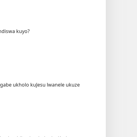
indiswa kuyo?
ngabe ukholo kuJesu lwanele ukuze