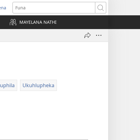
ena
uvuleka
Funa
hasi
MAYELANA NATHI
isha)
uphila
Ukuhlupheka