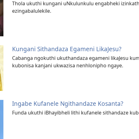
Thola ukuthi kungani uNkulunkulu engabheki izinkat
ezingabalulekile.
Kungani Sithandaza Egameni LikaJesu?
Cabanga ngokuthi ukuthandaza egameni likaJesu kum
kubonisa kanjani ukwazisa nenhlonipho ngaye.
Ingabe Kufanele Ngithandaze Kosanta?
Funda ukuthi iBhayibheli lithi kufanele sithandaze kub