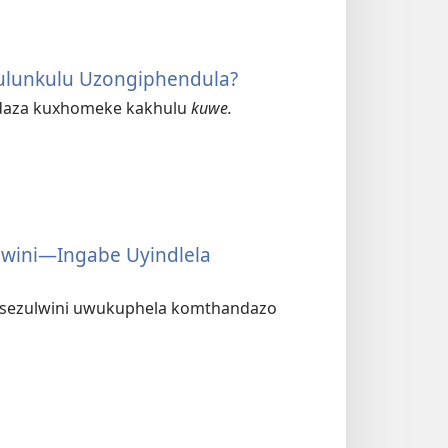
ulunkulu Uzongiphendula?
ndaza kuxhomeke kakhulu
kuwe.
wini—Ingabe Uyindlela
sezulwini uwukuphela komthandazo