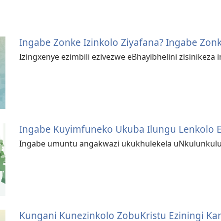
Ingabe Zonke Izinkolo Ziyafana? Ingabe Zon
Izingxenye ezimbili ezivezwe eBhayibhelini zisinikeza
Ingabe Kuyimfuneko Ukuba Ilungu Lenkolo E
Ingabe umuntu angakwazi ukukhulekela uNkulunkulu
Kungani Kunezinkolo ZobuKristu Eziningi Ka