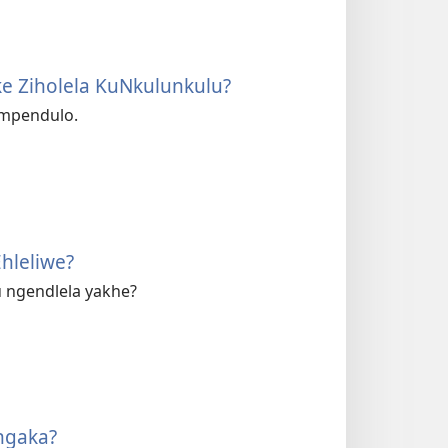
ke Ziholela KuNkulunkulu?
 impendulo.
hleliwe?
 ngendlela yakhe?
ngaka?