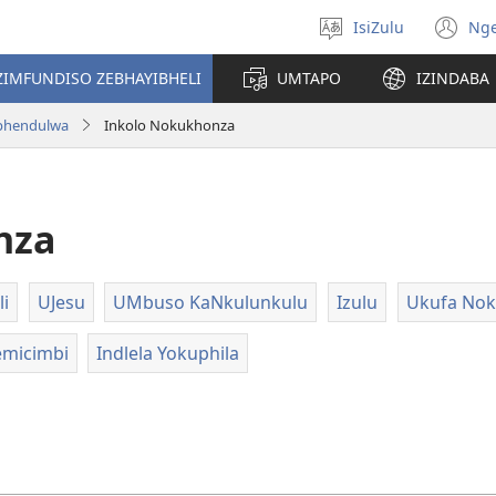
IsiZulu
Ng
Khetha
(k
ulimi
ik
ZIMFUNDISO ZEBHAYIBHELI
UMTAPO
IZINDABA
el
aphendulwa
Inkolo Nokukhonza
nza
li
UJesu
UMbuso KaNkulunkulu
Izulu
Ukufa Nok
emicimbi
Indlela Yokuphila