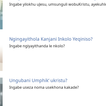
Ingabe yilokhu uJesu, umsunguli wobuKristu, ayekuhlo
Ngingayithola Kanjani Inkolo Yeqiniso?
Ingabe ngiyayithanda le nkolo?
Ungubani Umphik’ ukristu?
Ingabe useza noma usekhona kakade?