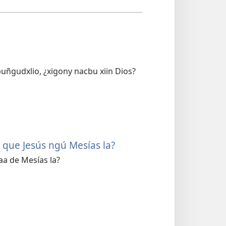
 buñgudxlio, ¿xigony nacbu xiin Dios?
ni que Jesús ngú Mesías la?
aa de Mesías la?