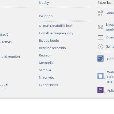
Notísy
Bidzel láan
Gonab
De lóodo
Biyop
Ni más ranabdiitz buñ
(opens
sambl
Gonab ni tzáguen looy
new
itación
Vide
window)
Biyopy lóodo
al temas
Galrr
Betel né recorrido
Reunión
no ló reunión
Don
(opens
Memorial
new
Samblia
window)
Wat
BIB
Ni ronydo
(opens
INT
new
Experiencias
®
ting
window)
Apli
ʼ ló la Biblia