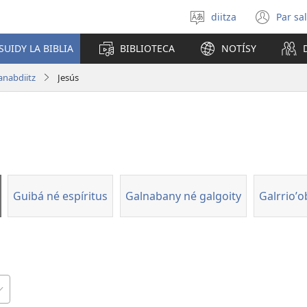
diitza
Par sa
Biloyña
(op
diitz
new
SUIDY LA BIBLIA
BIBLIOTECA
NOTÍSY
ni
win
cayopylo
anabdiitz
Jesús
Guibá né espíritus
Galnabany né galgoity
Galrrioʼo