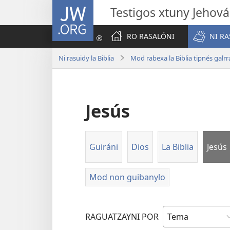
JW.ORG
Testigos xtuny Jehová
RO RASALÓNI
NI RA
Ni rasuidy la Biblia
Mod rabexa la Biblia tipnés galrr
Jesús
Guiráni
Dios
La Biblia
Jesús
Mod non guibanylo
RAGUATZAYNI POR