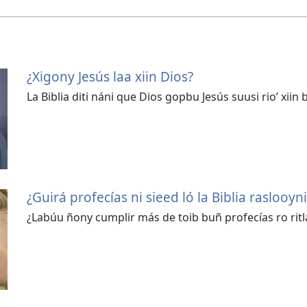
¿Xigony Jesús laa xiin Dios?
La Biblia diti náni que Dios gopbu Jesús suusi rioʼ xiin
¿Guirá profecías ni sieed ló la Biblia raslooy
¿Labúu ñony cumplir más de toib buñ profecías ro ritl