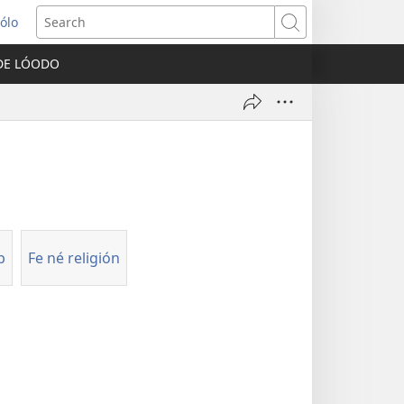
lólo
ens
Search
DE LÓODO
dow)
b
Fe né religión