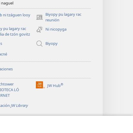
i naguel
Biyopy pu lagary rac
 ni tzáguen looy
(opens
reunión
new
y pu lagary rac
Ni nicopyga
window)
ia de tzón govitz
os
Biyopy
acné
aciones
chtower
®
JW Hub
(opens
LIOTECA LÓ
new
ERNET
window)
cación
JW Library