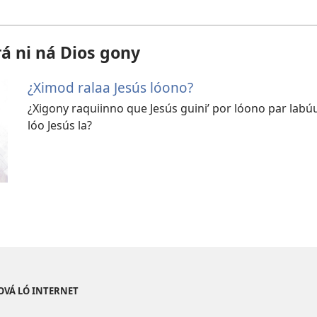
rá ni ná Dios gony
¿Ximod ralaa Jesús lóono?
¿Xigony raquiinno que Jesús guiniʼ por lóono par labú
lóo Jesús la?
OVÁ LÓ INTERNET