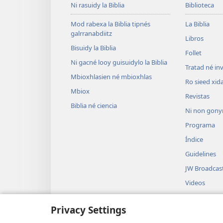
Ni rasuidy la Biblia
Biblioteca
Mod rabexa la Biblia tipnés
La Biblia
galrranabdiitz
Libros
Bisuidy la Biblia
Follet
Ni gacné looy guisuidylo la Biblia
Tratad né inv
Mbioxhlasien né mbioxhlas
Ro sieed xid
Mbiox
Revistas
Biblia né ciencia
Ni non gony
Programa
Índice
Guidelines
JW Broadcas
Videos
Música
Privacy Settings
Dramas ni rare