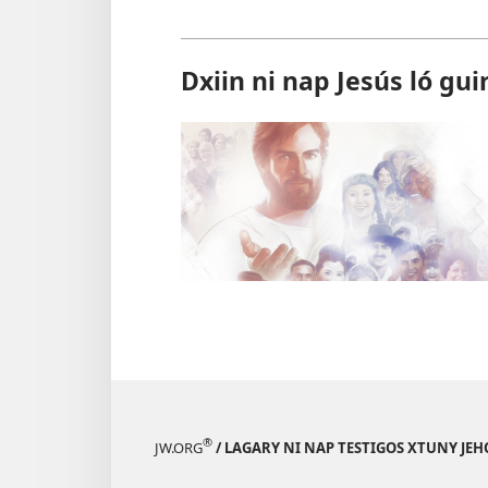
Dxiin ni nap Jesús ló gui
®
JW.ORG
/ LAGARY NI NAP TESTIGOS XTUNY JEH