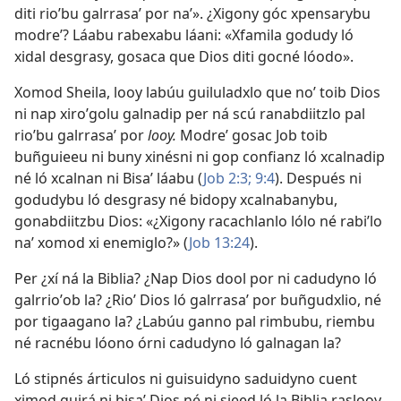
diti rioʼbu galrrasaʼ por naʼ». ¿Xigony góc xpensarybu
modreʼ? Láabu rabexabu láani: «Xfamila godudy ló
xidal desgrasy, gosaca que Dios diti gocné lóodo».
Xomod Sheila, looy labúu guiluladxlo que noʼ toib Dios
ni nap xiroʼgolu galnadip per ná scú ranabdiitzlo pal
rioʼbu galrrasaʼ por
looy.
Modreʼ gosac Job toib
buñguieeu ni buny xinésni ni gop confianz ló xcalnadip
né ló xcalnan ni Bisaʼ láabu (
Job 2:3;
9:4
). Después ni
godudybu ló desgrasy né bidopy xcalnabanybu,
gonabdiitzbu Dios: «¿Xigony racachlanlo lólo né rabiʼlo
naʼ xomod xi enemiglo?» (
Job 13:24
).
Per ¿xí ná la Biblia? ¿Nap Dios dool por ni cadudyno ló
galrrioʼob la? ¿Rioʼ Dios ló galrrasaʼ por buñgudxlio, né
por tigaagano la? ¿Labúu ganno pal rimbubu, riembu
né racnébu lóono órni cadudyno ló galnagan la?
Ló stipnés árticulos ni guisuidyno saduidyno cuent
ximod guirá ni bisaʼ Dios né ni sieed ló la Biblia raslooy