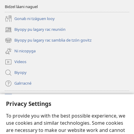
Bidzel láani naguel
Gonab ni tzáguen looy
Biyopy pu lagary rac reunión
(opens
new
Biyopy pu lagary rac samblia de tzón govitz
(opens
window)
new
Ni nicopyga
window)
Videos
Biyopy
Galrracné
Donaciones
(opens
Privacy Settings
new
window)
Watchtower BIBLIOTECA LÓ INTERNET
To provide you with the best possible experience, we
(opens
use cookies and similar technologies. Some cookies
new
®
JW Hub
window)
are necessary to make our website work and cannot
(opens