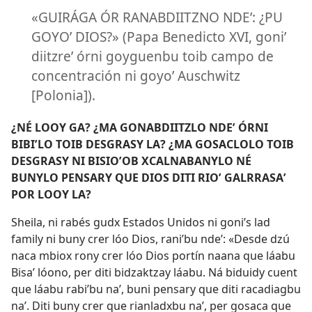
«GUIRÁGA ÓR RANABDIITZNO NDEʼ: ¿PU
GOYOʼ DIOS?» (Papa Benedicto XVI, goniʼ
diitzreʼ órni goyguenbu toib campo de
concentración ni goyoʼ Auschwitz
[Polonia]).
¿NÉ LOOY GA? ¿MA GONABDIITZLO NDEʼ ÓRNI
BIBIʼLO TOIB DESGRASY LA? ¿MA GOSACLOLO TOIB
DESGRASY NI BISIOʼOB XCALNABANYLO NÉ
BUNYLO PENSARY QUE DIOS DITI RIOʼ GALRRASAʼ
POR LOOY LA?
Sheila, ni rabés gudx Estados Unidos ni goniʼs lad
family ni buny crer lóo Dios, raniʼbu ndeʼ: «Desde dzú
naca mbiox rony crer lóo Dios portín naana que láabu
Bisaʼ lóono, per diti bidzaktzay láabu. Ná biduidy cuent
que láabu rabiʼbu naʼ, buni pensary que diti racadiagbu
naʼ. Diti buny crer que rianladxbu naʼ, per gosaca que