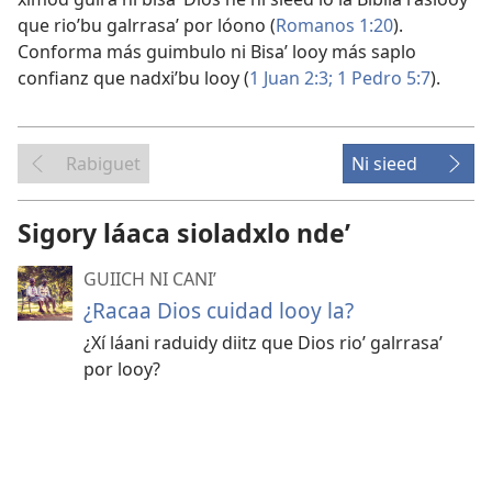
que rioʼbu galrrasaʼ por lóono (
Romanos 1:20
).
Conforma más guimbulo ni Bisaʼ looy más saplo
confianz que nadxiʼbu looy (
1 Juan 2:3;
1 Pedro 5:7
).
Rabiguet
Ni sieed
Sigory láaca sioladxlo ndeʼ
GUIICH NI CANIʼ
¿Racaa Dios cuidad looy la?
¿Xí láani raduidy diitz que Dios rioʼ galrrasaʼ
por looy?