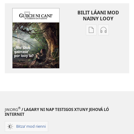
BILIT LÁANI MOD
NAINY LOOY
Bilit
Bilit
par
par
goʼol
guicadiaglo
lo
láani
láani
GUIICH
GUIICH
NI
NI
CANIʼ
CANIʼ
¿Rioʼ
¿Rioʼ
Dios
Dios
galrrasaʼ
galrrasaʼ
por
®
JW.ORG
/ LAGARY NI NAP TESTIGOS XTUNY JEHOVÁ LÓ
por
looy
INTERNET
looy
la?
la?
Bitzaʼ mod rienni