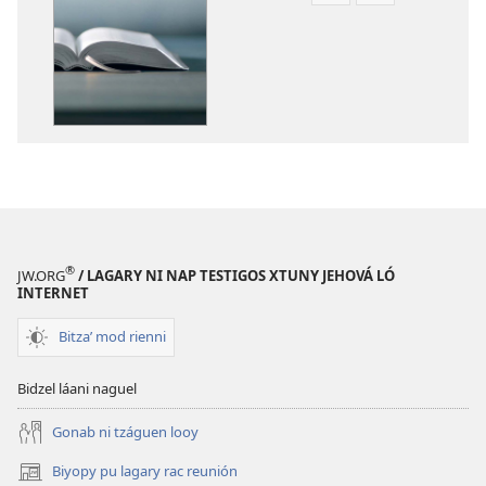
par
par
goʼol
guicadiaglo
lo
láani
láani
¿Xí
¿Xí
ni
ni
merpa
merpa
rasuidy
rasuidy
la
la
Biblia?
Biblia?
®
JW.ORG
/ LAGARY NI NAP TESTIGOS XTUNY JEHOVÁ LÓ
INTERNET
Bitzaʼ mod rienni
Bidzel láani naguel
Gonab ni tzáguen looy
Biyopy pu lagary rac reunión
(opens