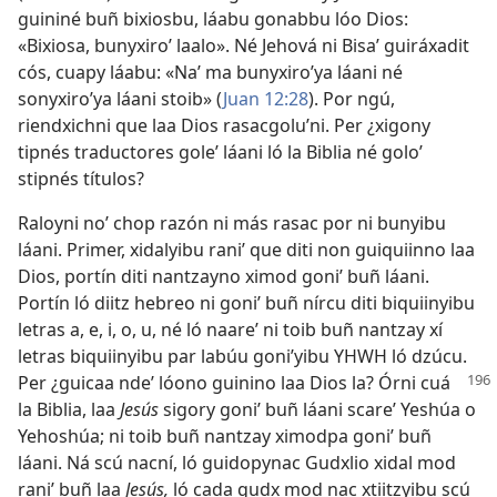
guininé buñ bixiosbu, láabu gonabbu lóo Dios:
«Bixiosa, bunyxiroʼ laalo». Né Jehová ni Bisaʼ guiráxadit
cós, cuapy láabu: «Naʼ ma bunyxiroʼya láani né
sonyxiroʼya láani stoib» (
Juan 12:28
). Por ngú,
riendxichni que laa Dios rasacgoluʼni. Per ¿xigony
tipnés traductores goleʼ láani ló la Biblia né goloʼ
stipnés títulos?
Raloyni noʼ chop razón ni más rasac por ni bunyibu
láani. Primer, xidalyibu raniʼ que diti non guiquiinno laa
Dios, portín diti nantzayno ximod goniʼ buñ láani.
Portín ló diitz hebreo ni goniʼ buñ nírcu diti biquiinyibu
letras a, e, i, o, u, né ló naareʼ ni toib buñ nantzay xí
letras biquiinyibu par labúu goniʼyibu YHWH ló dzúcu.
Per ¿guicaa ndeʼ lóono guinino laa Dios la?
Órni cuá
la Biblia, laa
Jesús
sigory goniʼ buñ láani scareʼ Yeshúa o
Yehoshúa; ni toib buñ nantzay ximodpa goniʼ buñ
láani. Ná scú nacní, ló guidopynac Gudxlio xidal mod
raniʼ buñ laa
Jesús,
ló cada gudx mod nac xtiitzyibu scú