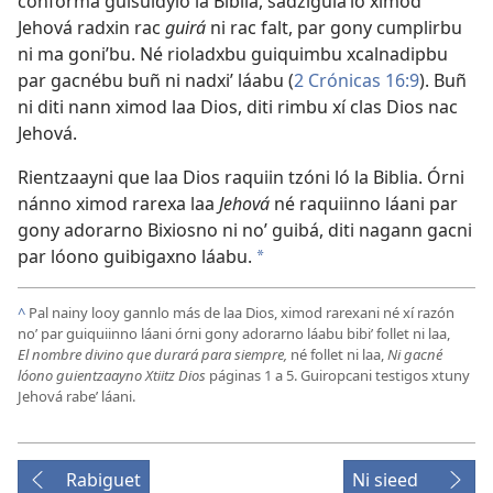
conforma guisuidylo la Biblia, sadziguiaʼlo ximod
Jehová radxin rac
guirá
ni rac falt, par gony cumplirbu
ni ma goniʼbu. Né rioladxbu guiquimbu xcalnadipbu
par gacnébu buñ ni nadxiʼ láabu (
2 Crónicas 16:9
). Buñ
ni diti nann ximod laa Dios, diti rimbu xí clas Dios nac
Jehová.
Rientzaayni que laa Dios raquiin tzóni ló la Biblia. Órni
nánno ximod rarexa laa
Jehová
né raquiinno láani par
gony adorarno Bixiosno ni noʼ guibá, diti nagann gacni
par lóono guibigaxno láabu.
*
^
Pal nainy looy gannlo más de laa Dios, ximod rarexani né xí razón
noʼ par guiquiinno láani órni gony adorarno láabu bibiʼ follet ni laa,
El nombre divino que durará para siempre,
né follet ni laa,
Ni gacné
lóono guientzaayno Xtiitz Dios
páginas 1 a 5
. Guiropcani testigos xtuny
Jehová rabeʼ láani.
Rabiguet
Ni sieed