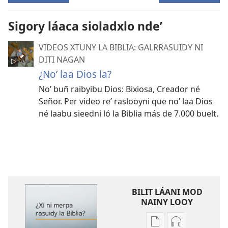
Sigory láaca sioladxlo ndeʼ
VIDEOS XTUNY LA BIBLIA: GALRRASUIDY NI
DITI NAGAN
¿Noʼ laa Dios la?
Noʼ buñ raibyibu Dios: Bixiosa, Creador né
Señor. Per video reʼ raslooyni que noʼ laa Dios
né laabu sieedni ló la Biblia más de 7.000 buelt.
BILIT LÁANI MOD
NAINY LOOY
Bilit
Bilit