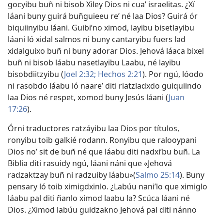
gocyibu buñ ni bisob Xiley Dios ni cuaʼ israelitas. ¿Xí
láani buny guirá buñguieeu reʼ né laa Dios? Guirá ór
biquiinyibu láani. Guibiʼno ximod, layibu bisetlayibu
láani ló xidal salmos ni buny cantaryibu fuers lad
xidalguixo buñ ni buny adorar Dios. Jehová láaca bixel
buñ ni bisob láabu nasetlayibu Laabu, né layibu
bisobdiitzyibu (
Joel 2:32;
Hechos 2:21
). Por ngú, lóodo
ni rasobdo láabu ló naareʼ diti riatzladxdo guiquiindo
laa Dios né respet, xomod buny Jesús láani (
Juan
17:26
).
Órni traductores ratzáyibu laa Dios por títulos,
ronyibu toib galkié rodann. Ronyibu que ralooypani
Dios noʼ sit de buñ né que láabu diti nadxiʼbu buñ. La
Biblia diti rasuidy ngú, láani náni que «Jehová
radzaktzay buñ ni radzuiby láabu»(
Salmo 25:14
). Buny
pensary ló toib ximigdxinlo. ¿Labúu naniʼlo que ximiglo
láabu pal diti ñanlo ximod laabu la? Scúca láani né
Dios. ¿Ximod labúu guidzakno Jehová pal diti nánno