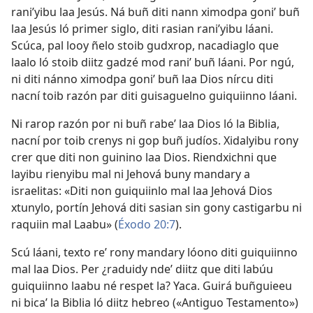
raniʼyibu laa Jesús. Ná buñ diti nann ximodpa goniʼ buñ
laa Jesús ló primer siglo, diti rasian raniʼyibu láani.
Scúca, pal looy ñelo stoib gudxrop, nacadiaglo que
laalo ló stoib diitz gadzé mod raniʼ buñ láani. Por ngú,
ni diti nánno ximodpa goniʼ buñ laa Dios nírcu diti
nacní toib razón par diti guisaguelno guiquiinno láani.
Ni rarop razón por ni buñ rabeʼ laa Dios ló la Biblia,
nacní por toib crenys ni gop buñ judíos. Xidalyibu rony
crer que diti non guinino laa Dios. Riendxichni que
layibu rienyibu mal ni Jehová buny mandary a
israelitas: «Diti non guiquiinlo mal laa Jehová Dios
xtunylo, portín Jehová diti sasian sin gony castigarbu ni
raquiin mal Laabu» (
Éxodo 20:7
).
Scú láani, texto reʼ rony mandary lóono diti guiquiinno
mal laa Dios. Per ¿raduidy ndeʼ diitz que diti labúu
guiquiinno laabu né respet la? Yaca. Guirá buñguieeu
ni bicaʼ la Biblia ló diitz hebreo («Antiguo Testamento»)