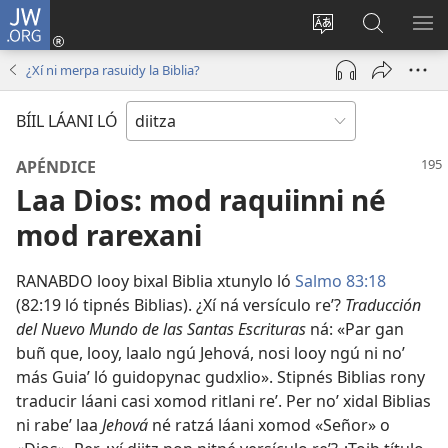
JW.ORG
Par
salólo
Radzaʼ
Biyopy
RA
(opens
diitz
jw.org
NI
¿Xí ni merpa rasuidy la Biblia?
new
LA
window)
GUI
BÍIL LÁANI LÓ
APÉNDICE
Laa Dios: mod raquiinni né
mod rarexani
RANABDO looy bixal Biblia xtunylo ló
Salmo 83:18
(82:19 ló tipnés Biblias). ¿Xí ná versículo reʼ?
Traducción
del Nuevo Mundo de las Santas Escrituras
ná: «Par gan
buñ que, looy, laalo ngú Jehová, nosi looy ngú ni noʼ
más Guiaʼ ló guidopynac gudxlio». Stipnés Biblias rony
traducir láani casi xomod ritlani reʼ. Per noʼ xidal Biblias
ni rabeʼ laa
Jehová
né ratzá láani xomod «Señor» o