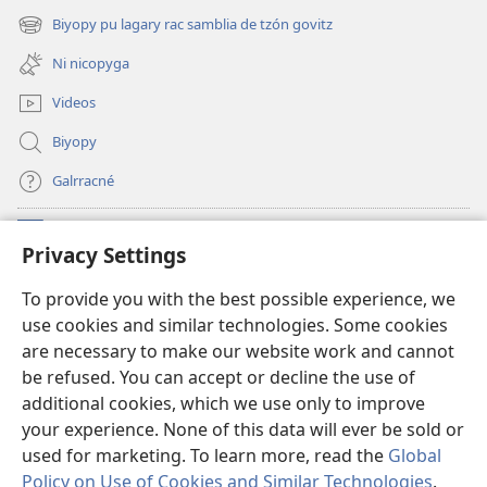
new
Biyopy pu lagary rac samblia de tzón govitz
(opens
window)
new
Ni nicopyga
window)
Videos
Biyopy
Galrracné
Donaciones
(opens
Privacy Settings
new
window)
Watchtower BIBLIOTECA LÓ INTERNET
To provide you with the best possible experience, we
(opens
use cookies and similar technologies. Some cookies
new
®
JW Hub
window)
are necessary to make our website work and cannot
(opens
be refused. You can accept or decline the use of
new
Aplicación
JW Library
window)
additional cookies, which we use only to improve
your experience. None of this data will ever be sold or
used for marketing. To learn more, read the
Global
Policy on Use of Cookies and Similar Technologies
.