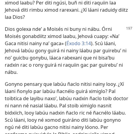
ximod laabu? Per diti ngúsi, buñ ni diti raquiin laa
Jehová diti rimbu ximod rarexani. ¿Xí láani raduidy diitz
laa Dios?
Dios golexa ndeʼ a Moisés ni buny ni nábu. Órni
Moisés gonabdiitz ximod laabu, Jehová cuapy: «Naʼ
Gaca nitisi nainy naʼ gaca» (
Éxodo 3:14
). Scú láani,
Jehová labúu gony guirá ni nainy láabu par guirebuʼ ni
noʼ guicbu gonybu, láaca rabexani que ni bisaʼbu
radxin rac o rony guirá ni raquiin gac par guirebuʼ ni
nábu.
Gonyno pensary que labúu ñaclo nitisi nainy looy. ¿Xí
láani ñonylo par labúu ñacnélo guirá ximiglo? Pal
toibtica de layibu naxoʼ, labúu nadxin ñaclo toib doctor
ni nann né nasial láabu. Pal stoib ximiglo nasnit
bidxiich, looy labúu nadxin ñaclo ric né ñacnélo láabu.
Scú láani, looy né xomod guiráno diti labúu gonyno
ngú né diti labúu gacno nitisi nainy lóono. Per