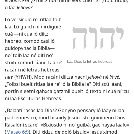
«Dios». Per ¿xí diitz non nitné versículo reʼ? ¿Toib título,
o laa
Jehová
?
Ló versículo reʼ ritlaa toib
laa. Ló guiich ni nirdiguié
cuá —ni cuá ló diitz
hebreo, xomod casi ló
guidopynac la Biblia—
noʼ toib laa né diti noʼ
Laa Dios ló letras hebreas
stoib xomod láani. Laa reʼ
racáni né letras hebreas
יהוה (YHWH). Mod racáni diitza nacní
Jehová
né
Yavé.
¿Toibsi buelt ritlaa laa reʼ ló la Biblia la? Diti scú láani,
portín sieetni gahxca gatzmil buelt ló texto ni cuá nírcu
ni laa Escrituras Hebreas.
¿Balaati rasac laa Dios? Gonyno pensary ló laay ni laa
padrenuestro, mod bisuidy Jesucristo guininéno Dios.
Rasalóni scareʼ: «Bixiosdo ni noʼ guibá, gac nayaa laalo»
(
Mateo 6:9
). Diti xidzú de goló bisuidy Jesús ximod