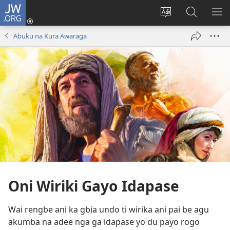
JW.ORG
Mo
Rimi
Mo
Mo
SI
(opens
Sia
Gbata
YU
Abuku na Kura Awaraga
new
Kura
Apai
ME
window)
Fugo
Rogo
JW.ORG
Oni Wiriki Gayo Idapase
Wai rengbe ani ka gbia undo ti wirika ani pai be agu
akumba na adee nga ga idapase yo du payo rogo