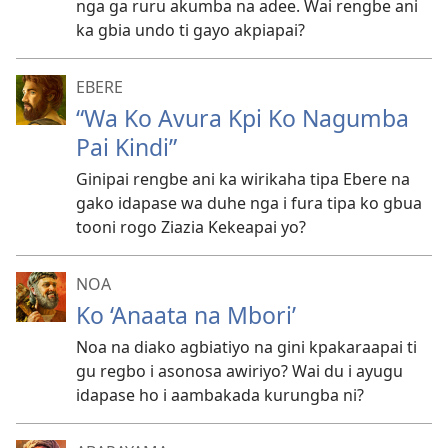
nga ga ruru akumba na adee. Wai rengbe ani
ka gbia undo ti gayo akpiapai?
EBERE
“Wa Ko Avura Kpi Ko Nagumba
Pai Kindi”
Ginipai rengbe ani ka wirikaha tipa Ebere na
gako idapase wa duhe nga i fura tipa ko gbua
tooni rogo Ziazia Kekeapai yo?
NOA
Ko ‘Anaata na Mbori’
Noa na diako agbiatiyo na gini kpakaraapai ti
gu regbo i asonosa awiriyo? Wai du i ayugu
idapase ho i aambakada kurungba ni?