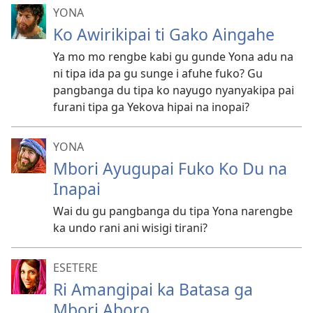
YONA
Ko Awirikipai ti Gako Aingahe
Ya mo mo rengbe kabi gu gunde Yona adu na
ni tipa ida pa gu sunge i afuhe fuko? Gu
pangbanga du tipa ko nayugo nyanyakipa pai
furani tipa ga Yekova hipai na inopai?
YONA
Mbori Ayugupai Fuko Ko Du na
Inapai
Wai du gu pangbanga du tipa Yona narengbe
ka undo rani ani wisigi tirani?
ESETERE
Ri Amangipai ka Batasa ga
Mbori Aboro