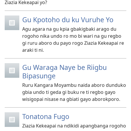
Ziazia Kekeapai yo?
Gu Kpotoho du ku Vuruhe Yo
Agu agara na gu kpia gbakigbaki arago du
rogoho nika undo ro mo bi wari na gu regbo
gi ruru aboro du payo rogo Ziazia Kekeapai re
araki ti ni.
Gu Waraga Naye be Riigbu
Bipasunge
Ruru Kangara Moyambu naida aboro dunduko
gbia undo ti geda gi buku re ti regbo gayo
wisigopai nisase na gbiati gayo aborokporo.
Tonatona Fugo
Ziazia Kekeapai na ndikidi apangbanga rogoho