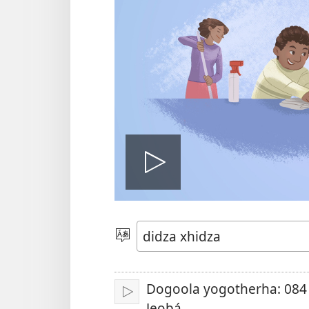
Reproduci
video
Gleaj
bi
didza
Dogoola yogotherha: 084
Bzua
Jeobá