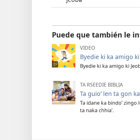
Puede que también le in
VIDEO
Byedie ki ka amigo ki
Byedie ki ka amigo ki Jeobá
TA RSEEDIE BIBLIA
Ta guio’ len ta gon k
Ta idane ka bindo’ zingo 
ta naka chhia’.