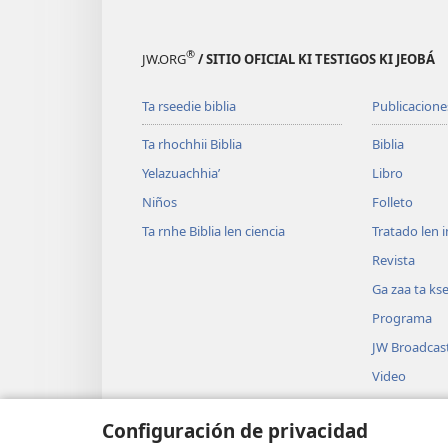
®
JW.ORG
/ SITIO OFICIAL KI TESTIGOS KI JEOBÁ
Ta rseedie biblia
Publicacione
Ta rhochhii Biblia
Biblia
Yelazuachhia’
Libro
Niños
Folleto
Ta rnhe Biblia len ciencia
Tratado len i
Revista
Ga zaa ta ks
Programa
JW Broadcas
Video
Wuíla
Configuración de privacidad
Bzenaga dram