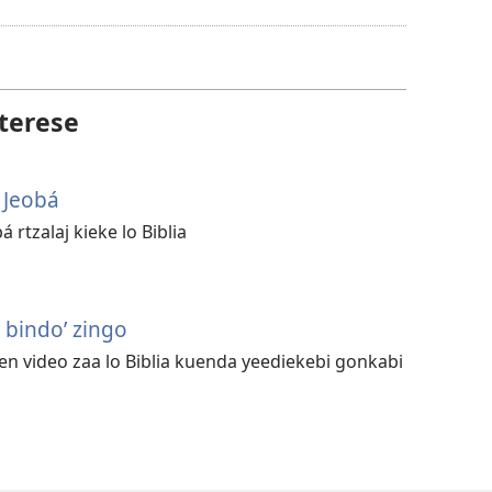
ka
waka
gxhexhajlo
video
terese
tan
yoo
 Jeobá
ní
na
 rtzalaj kieke lo Biblia
guiolho
a bindo’ zingo
len video zaa lo Biblia kuenda yeediekebi gonkabi