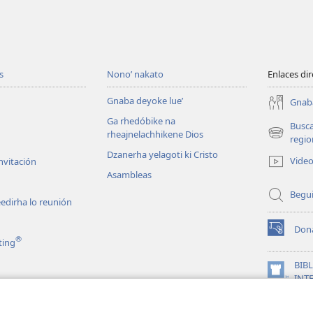
s
Nono’ nakato
Enlaces di
Gnaba deyoke lue’
Gnaba
Ga rhedóbike na
Busc
rheajnelachhikene Dios
(abre
regio
una
Dzanerha yelagoti ki Cristo
Vide
nvitación
nueva
Asambleas
ventana)
Begui
eedirha lo reunión
Don
(abre
®
ting
una
nueva
BIB
ventana)
(abre
INT
una
JW L
a ta zaa lo Biblia
nueva