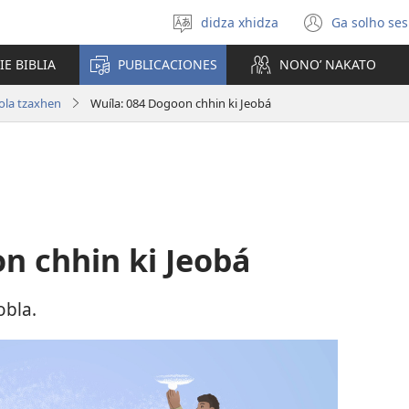
didza xhidza
Ga solho ses
Gleaj
(abre
bi
una
IE BIBLIA
PUBLICACIONES
NONO’ NAKATO
didza
nueva
ventan
ola tzaxhen
Wuíla: 084 Dogoon chhin ki Jeobá
n chhin ki Jeobá
obla.