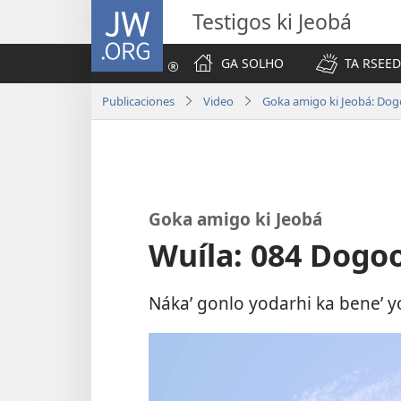
JW.ORG
Testigos ki Jeobá
GA SOLHO
TA RSEED
Publicaciones
Video
Goka amigo ki Jeobá: Dog
Goka amigo ki Jeobá
Wuíla: 084 Dogoo
Náka’ gonlo yodarhi ka bene’ y