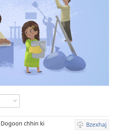
r
 Dogoon chhin ki
Bzexhaj
Tixhe