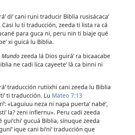
áʼ diʼ cani runi traducir Biblia rusisácacaʼ
. Casi lu ti traducción, zeeda ti lista ra cá
ucané para guca ni, peru nin ti biaje qué
eʼ xi guicá lu Biblia.
o Mundo
zeeda lá Dios guiráʼ ra bicaacabe
lia ne cadi lica cayeeteʼ lá ca binni ni
áʼ traducción rutiixhi cani zeeda lu Biblia
iʼ ti traducción. Lu
Mateo 7:13
caríʼ: «Laguiuu neza ni napa puertaʼ nabéʼ,
stiʼ la? zeni infiernu». Peru cadi zeeda
é guiʼchiʼ gucuá Biblia, sínuque zeeda
guníʼ ique cani biʼniʼ traducción que