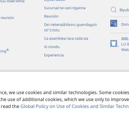
nuu stale tema
Sucursal ne cani riganna
Biyub
Reunión
u reunión
Don
Dxi rietenaláˈdxinu guendaguti
(opens
stiˈ Cristu
new
window)
Ca asamblea raca cada iza
BIB
LU 
Xi rúnidu
(opens
Wat
®
ting
new
Experiencia
window)
 lu audio
 Biblia casi ñaca ti
ence, we use cookies and similar technologies. Some cooki
the use of additional cookies, which we use only to improve 
, read the
Global Policy on Use of Cookies and Similar Tech
and Tract Society of Pennsylvania.
MODO IQUIIÑEʼ NI
|
XI ZUNINEDU CA