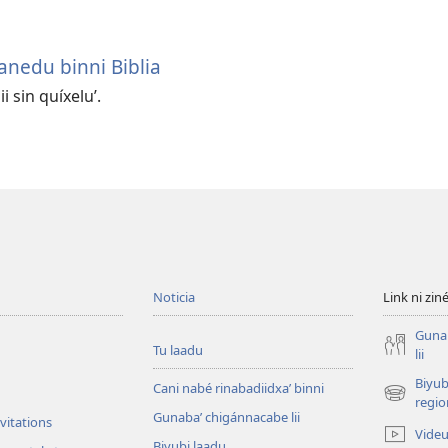
anedu binni Biblia
 sin quíxeluʼ.
Noticia
Link ni zin
Guna
Tu laadu
lii
Biyub
Cani nabé rinabadiidxaʼ binni
(opens
regio
Gunabaʼ chigánnacabe lii
new
vitations
Vide
window)
Biyubi laadu