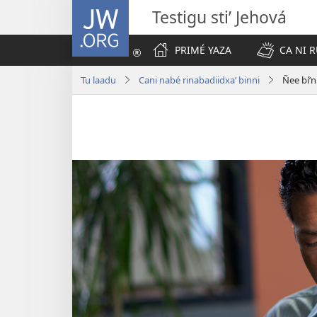
JW.ORG
Testigu stiʼ Jehová
PRIMÉ YAZA
CA NI R
Tu laadu
Cani nabé rinabadiidxaʼ binni
Ñee bíʼni