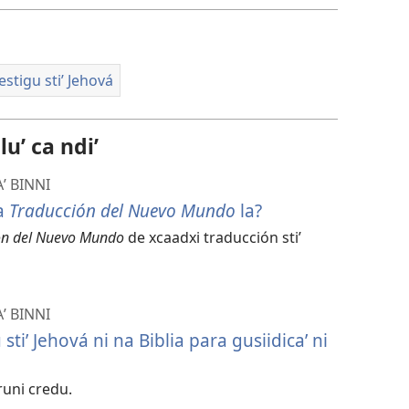
estigu stiʼ Jehová
uʼ ca ndiʼ
ʼ BINNI
a
Traducción del Nuevo Mundo
la?
ón del Nuevo Mundo
de xcaadxi traducción stiʼ
ʼ BINNI
stiʼ Jehová ni na Biblia para gusiidicaʼ ni
 runi credu.