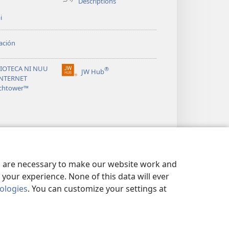
Descriptions
i
ación
LIOTECA NI NUU
®
JW Hub
(opens
INTERNET
new
chtower™
window)
es are necessary to make our website work and
your experience. None of this data will ever
nologies
. You can customize your settings at
 DATU STILUʼ
|
PRIVACY SETTINGS