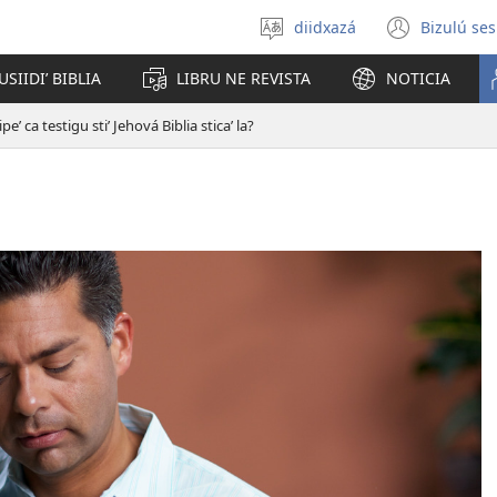
diidxazá
Bizulú ses
Gulí
(open
ti
new
USIIDIʼ BIBLIA
LIBRU NE REVISTA
NOTICIA
diidxaʼ
windo
peʼ ca testigu stiʼ Jehová Biblia sticaʼ la?