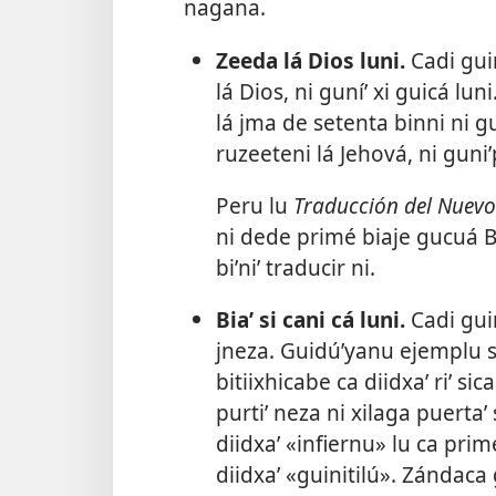
nagana.
Zeeda lá Dios luni.
Cadi guir
lá Dios, ni guníʼ xi guicá luni
lá jma de setenta binni ni g
ruzeeteni lá Jehová, ni guniʼp
Peru lu
Traducción del Nuev
ni dede primé biaje gucuá Bib
biʼniʼ traducir ni.
Biaʼ si cani cá luni.
Cadi guir
jneza. Guidúʼyanu ejemplu st
bitiixhicabe ca diidxaʼ riʼ si
purtiʼ neza ni xilaga puertaʼ 
diidxaʼ «infiernu» lu ca prim
diidxaʼ «guinitilú». Zándaca 