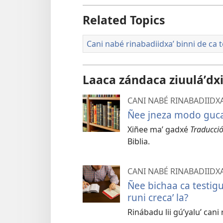
Related Topics
Cani nabé rinabadiidxaʼ binni de ca t
Laaca zándaca ziuuláʼdxil
CANI NABÉ RINABADIIDXA
Ñee jneza modo guc
Xiñee maʼ gadxé
Traducci
Biblia.
CANI NABÉ RINABADIIDXA
Ñee bichaa ca testigu 
runi crecaʼ la?
Rinábadu lii gúʼyaluʼ cani