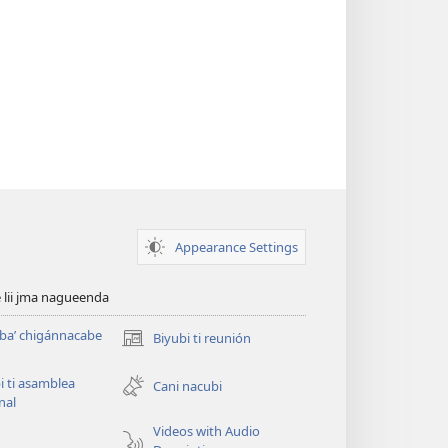
Appearance Settings
é lii jma nagueenda
baʼ chigánnacabe
Biyubi ti reunión
(opens
new
i ti asamblea
window)
Cani nacubi
nal
Videos with Audio
u