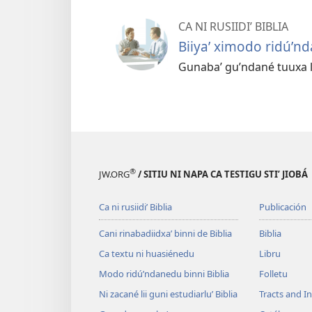
CA NI RUSIIDIʼ BIBLIA
Biiyaʼ ximodo ridúʼnd
Gunabaʼ guʼndané tuuxa lii
®
JW.ORG
/ SITIU NI NAPA CA TESTIGU STIʼ JIOBÁ
Ca ni rusiidiʼ Biblia
Publicación
Cani rinabadiidxaʼ binni de Biblia
Biblia
Ca textu ni huasiénedu
Libru
Modo ridúʼndanedu binni Biblia
Folletu
Ni zacané lii guni estudiarluʼ Biblia
Tracts and In