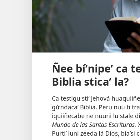
Ñee bíʼnipeʼ ca t
Biblia sticaʼ la?
Ca testigu stiʼ Jehová huaquii
gúʼndacaʼ Biblia. Peru nuu ti tr
iquiiñecabe ne nuuni lu stale d
Mundo de las Santas Escrituras.
X
Purtiʼ luni zeeda lá Dios, biaʼsi 