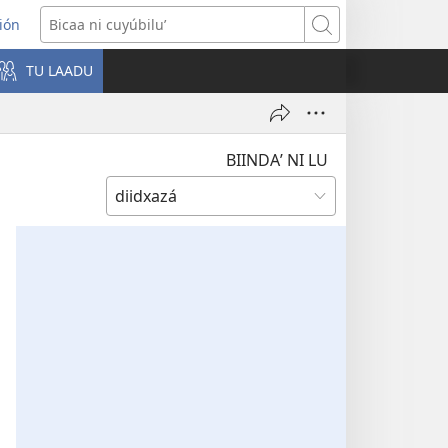
ión
s
Bicaa
ni
TU LAADU
w)
cuyúbiluʼ
BIINDAʼ NI LU