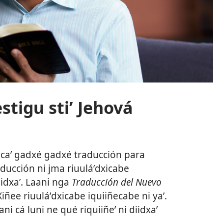
estigu stiʼ Jehová
ñecaʼ gadxé gadxé traducción para
aducción ni jma riuuláʼdxicabe
iidxaʼ. Laani nga
Traducción del Nuevo
iñee riuuláʼdxicabe iquiiñecabe ni yaʼ.
cani cá luni ne qué riquiiñeʼ ni diidxaʼ