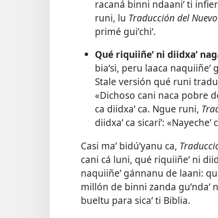
racaná binni ndaaniʼ ti infie
runi, lu
Traducción del Nuev
primé guiʼchiʼ.
Qué riquiiñeʼ ni diidxaʼ na
biaʼsi, peru laaca naquiiñeʼ 
Stale versión qué runi tradu
«Dichoso cani naca pobre de 
ca diidxaʼ ca. Ngue runi,
Tra
diidxaʼ ca sicaríʼ: «Nayeche
Casi maʼ bidúʼyanu ca,
Traducci
cani cá luni, qué riquiiñeʼ ni di
naquiiñeʼ gánnanu de laani: qué
millón de binni zanda guʼndaʼ n
bueltu para sicaʼ ti Biblia.