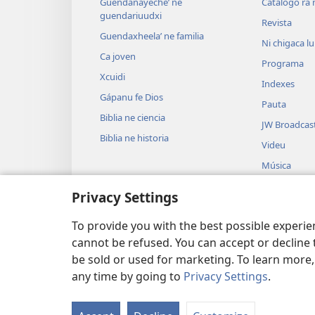
Guendanayecheʼ ne
Catálogo ra 
guendariuudxi
Revista
Guendaxheelaʼ ne familia
Ni chigaca l
Ca joven
Programa
Xcuidi
Indexes
Gápanu fe Dios
Pauta
Biblia ne ciencia
JW Broadcas
Biblia ne historia
Videu
Música
Drama ni nuu
Privacy Settings
Ra ruundacabe
drama
To provide you with the best possible experi
cannot be refused. You can accept or decline 
be sold or used for marketing. To learn more
any time by going to
Privacy Settings
.
Copyright
© 2026 Watch Tower Bible 