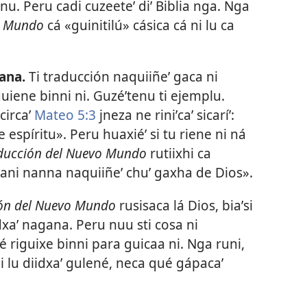
rnu. Peru cadi cuzeeteʼ diʼ Biblia nga. Nga
o Mundo
cá «guinitilú» cásica cá ni lu ca
gana.
Ti traducción naquiiñeʼ gaca ni
guiene binni ni. Guzéʼtenu ti ejemplu.
circaʼ
Mateo 5:3
jneza ne riniʼcaʼ sicaríʼ:
espíritu». Peru huaxiéʼ si tu riene ni ná
ducción del Nuevo Mundo
rutiixhi ca
ʼ cani nanna naquiiñeʼ chuʼ gaxha de Dios».
ón del Nuevo Mundo
rusisaca lá Dios, biaʼsi
idxaʼ nagana. Peru nuu sti cosa ni
 riguixe binni para guicaa ni. Nga runi,
i lu diidxaʼ gulené, neca qué gápacaʼ